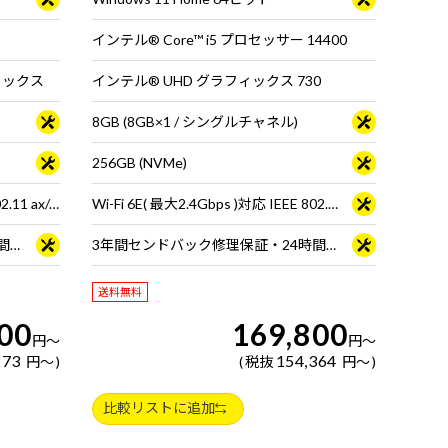
インテル® Core™ i5 プロセッサー 14400
フィックス
インテル® UHD グラフィックス 730
8GB (8GB×1 / シングルチャネル)
256GB (NVMe)
Wi-Fi 6E( 最大2.4Gbps )対応 IEEE 802.11 ax/ac/a/b/g/n準拠 ＋ Bluetooth 5内蔵
Wi-Fi 6E( 最大2.4Gbps )対応 IEEE 802.11 ax/ac/a/b/g/n準拠 ＋ Bluetooth 5内蔵
3年間センドバック修理保証・24時間×365日電話サポート
3年間センドバック修理保証・24時間×365日電話サポート
送料無料
00
169,800
円
～
円
～
273
154,364
円
～
税抜
円
～
比較リストに追加