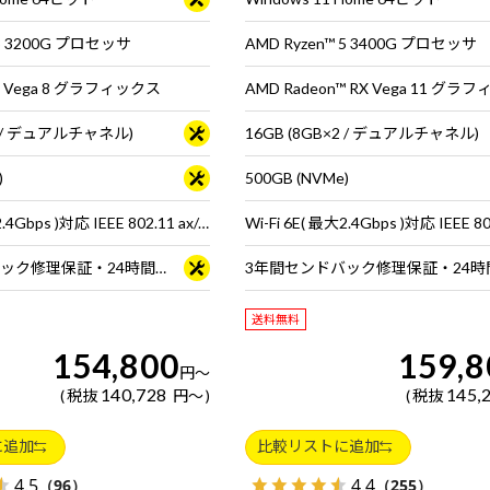
 3 3200G プロセッサ
AMD Ryzen™ 5 3400G プロセッサ
™ Vega 8 グラフィックス
AMD Radeon™ RX Vega 11 グラ
×2 / デュアルチャネル)
16GB (8GB×2 / デュアルチャネル)
)
500GB (NVMe)
Wi-Fi 6E( 最大2.4Gbps )対応 IEEE 802.11 ax/ac/a/b/g/n準拠 ＋ Bluetooth 5内蔵
3年間センドバック修理保証・24時間×365日電話サポート
送料無料
154,800
159,8
円
～
140,728
145,
税抜
円
～
税抜
に追加
比較リストに追加
4.5
4.4
（96）
（255）