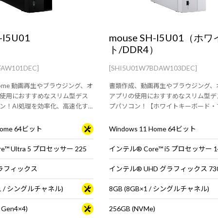
-I5U01
mouse SH-I5U01（ホワ
ト/DDR4）
FAW101DEC]
[SHI5U01W7BDAW103DEC]
1 Home 動画再生やブラウジング、オ
書類作成、動画再生やブラウジング、
使用におすすめなスリム型デス
アプリの使用におすすめなスリム型デ
ン！AI処理を効率化、高速化す
プパソコン！【ホワイトキーボード・
【キーボード・マウス標準付属】
準付属】
 Home 64ビット
Windows 11 Home 64ビット
™ Ultra 5 プロセッサー 225
インテル® Core™ i5 プロセッサー 1
ラフィックス
インテル® UHD グラフィックス 73
B×1 / シングルチャネル)
8GB (8GB×1 / シングルチャネル)
 Gen4×4)
256GB (NVMe)