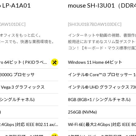
 LP-A1A01
mouse SH-I3U01（DD
B0AW101DEC]
[SHI3U01B7BDAW103DEC]
オフィスをもっと広く。
インターネットや動画の視聴、書類作
ペースでも、快適な業務環境を。
般用途におすすめなスリム型デスクト
コン！【キーボード・マウス標準付属
Windows 11 Pro 64ビット ( PKIDラベル貼付対応 )
Windows 11 Home 64ビット
™ 3000G プロセッサ
インテル® Core™ i3 プロセッサー 1
™ Vega 3 グラフィックス
インテル® UHD グラフィックス 73
1 / シングルチャネル)
8GB (8GB×1 / シングルチャネル)
)
256GB (NVMe)
Wi-Fi 6E( 最大2.4Gbps )対応 IEEE 802.11 ax/ac/a/b/g/n準拠 ＋ Bluetooth 5内蔵