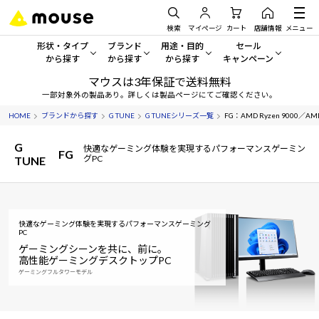
検索
マイページ
カート
店舗情報
メニュー
形状・タイプ
ブランド
用途・目的
セール
から探す
から探す
から探す
キャンペーン
マウスは3年保証で送料無料
形状・タイプから探す をすべてみる
mouse
一般向けパソコン
セール・キャンペーン
一部対象外の製品あり。詳しくは製品ページにてご確認ください。
HOME
ブランドから探す
G TUNE
G TUNEシリーズ一覧
FG：AMD Ryzen 9000／AMD
デスクトップPC
G TUNE
ゲーミングPC・ゲーム向けパソコン
期間限定セール
人気モデルが期間限定・お買
G
快適なゲーミング体験を実現するパフォーマンスゲーミン
FG
ノートPC
NEXTGEAR
クリエイティブ向け
グPC
TUNE
アウトレットパソコン
すべて新品の旧モデル製品な
タブレット
DAIV
ビジネス向けパソコン
おすすめ目玉パソコン
サーバー
MousePro
学習向けパソコン
快適なゲーミング体験を実現するパフォーマンスゲーミング
今イチオシのパソコンをピッ
PC
ゲーミングシーンを共に、前に。
ワークステーション
iiyama
スペック/パーツ別
高性能ゲーミングデスクトップPC
Windows 11
|
Copilot+ PC
ゲーミングフルタワーモデル
Windows 11
|
Copilot+ PC
ディスプレイ
AIおすすめパソコン