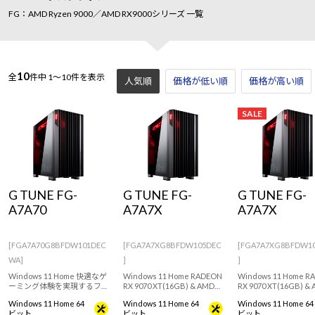
FG：AMD Ryzen 9000／AMD RX9000シリーズ 一覧
10
全
件中
1～10件を表示
人気順
価格が低い順
価格が高い順
SALE
G TUNE FG-
G TUNE FG-
G TUNE FG-
A7A70
A7A7X
A7A7X
[FGA7A70G8BFDW101DEC
[FGA7A7XG8BFDW105DEC
[FGA7A7XG8BFDW1
WA]
]
]
Windows 11 Home 快適なゲ
Windows 11 Home RADEON
Windows 11 Home R
ーミング体験を実現するフ
RX 9070 XT(16GB) & AMD
RX 9070 XT(16GB) &
ルタワーゲーミングPC！
Ryzen 7 9800X3Dを搭載した
Ryzen 7 9700Xを搭
Windows 11 Home 64
Windows 11 Home 64
Windows 11 Home 64
RADEON RX 9070 (16GB) &
ミドルハイクラスゲーミン
ドルハイクラスゲーミ
ビット
ビット
ビット