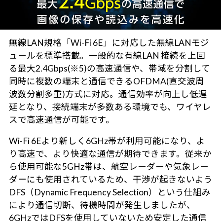
無線LAN規格「Wi-Fi 6E」に対応した無線LANモジ
ュールを標準搭載。一般的な有線LAN 接続を上回
る最大2.4Gbps(※5)の高速通信や、帯域を分割して
同時に複数の端末と通信できるOFDMA(直交波周
波数分割多重)方式に対応。通信効率が向上し低遅
延となり、接続端末が多数ある環境でも、ワイヤレ
スで高速通信が可能です。
Wi-Fi 6Eより新しく6GHz帯が利用可能になり、よ
り高速で、より快適な通信が期待できます。従来か
ら使用可能な5GHz帯は、航空レーダーや気象レー
ダーにも使用されているため、干渉が起きないよう
DFS（Dynamic Frequency Selection）という仕組み
により通信切断、待機時間が発生しましたが、
6GHzではDFSを使用していないため安定した通信