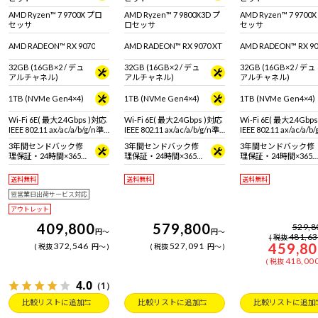
AMD Ryzen 7 9700X 搭載。
グPC。快適なゲームプレイ
PC。快適なゲームプ
※モニタ・マウス・キーボ
や動画編集、配信におすす
動画編集、配信におす
AMD Ryzen™ 7 9700X プロ
AMD Ryzen™ 7 9800X3D プ
AMD Ryzen™ 7 9700
ードは別売りです。
めです。※モニタ・マウス・
です。※モニタ・マウ
セッサ
ロセッサ
セッサ
キーボードは別売りです。
ーボードは別売りです
AMD RADEON™ RX 9070
AMD RADEON™ RX 9070 XT
AMD RADEON™ RX 90
32GB (16GB×2 / デュ
32GB (16GB×2 / デュ
32GB (16GB×2 / デュ
アルチャネル)
アルチャネル)
アルチャネル)
1TB (NVMe Gen4×4)
1TB (NVMe Gen4×4)
1TB (NVMe Gen4×4)
Wi-Fi 6E( 最大2.4Gbps )対応
Wi-Fi 6E( 最大2.4Gbps )対応
Wi-Fi 6E( 最大2.4Gbp
IEEE 802.11 ax/ac/a/b/g/n準
IEEE 802.11 ax/ac/a/b/g/n準
IEEE 802.11 ax/ac/a/b
拠 ＋ Bluetooth 5内蔵
拠 ＋ Bluetooth 5内蔵
拠 ＋ Bluetooth 5内蔵
3年間センドバック修
3年間センドバック修
3年間センドバック修
理保証・24時間×365
理保証・24時間×365
理保証・24時間×365
日電話サポート
日電話サポート
日電話サポート
送料無料
送料無料
送料無料
翌営業日出荷サービス対応
アウトレット
409,800
579,800
529,8
円
～
円
～
481,6
税抜
459,8
372,546
527,091
税抜
円
～
税抜
円
～
418,00
税抜
4.0
（1）
比較リストに追加
比較リストに追加
比較リストに追加