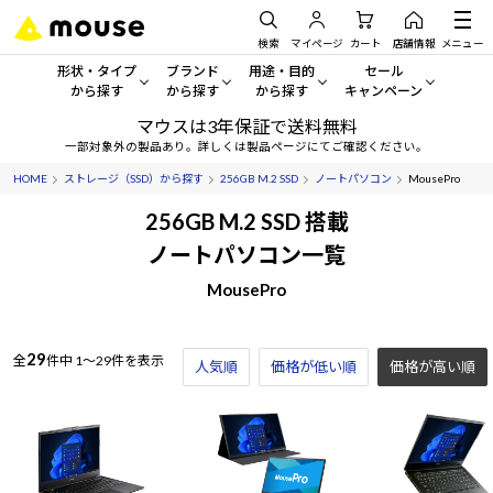
検索
マイページ
カート
店舗情報
メニュー
形状・タイプ
ブランド
用途・目的
セール
から探す
から探す
から探す
キャンペーン
マウスは3年保証で送料無料
形状・タイプから探す をすべてみる
mouse
一般向けパソコン
セール・キャンペーン
一部対象外の製品あり。詳しくは製品ページにてご確認ください。
HOME
ストレージ（SSD）から探す
256GB M.2 SSD
ノートパソコン
MousePro
デスクトップPC
G TUNE
ゲーミングPC・ゲーム向けパソコン
期間限定セール
人気モデルが期間限定・お買
256GB M.2 SSD 搭載
ノートPC
NEXTGEAR
クリエイティブ向け
ノートパソコン一覧
アウトレットパソコン
すべて新品の旧モデル製品な
MousePro
タブレット
DAIV
ビジネス向けパソコン
おすすめ目玉パソコン
サーバー
MousePro
学習向けパソコン
今イチオシのパソコンをピッ
29
全
件中
1～29件を表示
人気順
価格が低い順
価格が高い順
ワークステーション
iiyama
スペック/パーツ別
Windows 11
|
Copilot+ PC
Windows 11
|
Copilot+ PC
ディスプレイ
AIおすすめパソコン