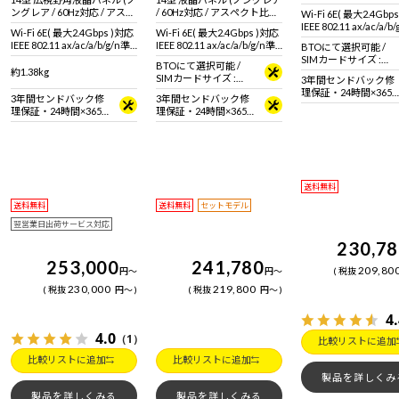
ングレア / 60Hz対応 / アスペ
/ 60Hz対応 / アスペクト比
Wi-Fi 6E( 最大2.4Gbp
クト比16:9)
16:9)
IEEE 802.11 ax/ac/a/b
Wi-Fi 6E( 最大2.4Gbps )対応
Wi-Fi 6E( 最大2.4Gbps )対応
拠 ＋ Bluetooth 5内蔵
IEEE 802.11 ax/ac/a/b/g/n準
IEEE 802.11 ax/ac/a/b/g/n準
BTOにて選択可能 /
拠 ＋ Bluetooth 5内蔵
拠 ＋ Bluetooth 5内蔵
SIMカードサイズ :
BTOにて選択可能 /
約1.38kg
Micro SIMカード
SIMカードサイズ :
3年間センドバック修
Micro SIMカード
理保証・24時間×365
3年間センドバック修
3年間センドバック修
日電話サポート
理保証・24時間×365
理保証・24時間×365
日電話サポート
日電話サポート
送料無料
送料無料
送料無料
セットモデル
翌営業日出荷サービス対応
230,7
253,000
241,780
209,80
円
～
円
～
税抜
230,000
219,800
税抜
円
～
税抜
円
～
4
4.0
（1）
比較リストに追加
比較リストに追加
比較リストに追加
製品を詳しくみ
製品を詳しくみる
製品を詳しくみる