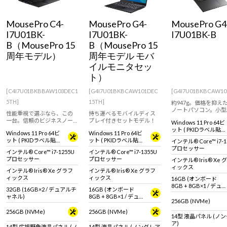
Windows 11
|
Copilot+ PC
Windows 11
|
Copilot+ PC
MousePro C4-
MousePro G4-
MousePro G4
I7U01BK-
I7U01BK-
I7U01BK-B
B（MousePro 15
B（MousePro 15
周年モデル）
周年モデル モバ
イルモニタセッ
ト）
[C4I7U01BKBBAW103DEC1
[G4I7U01BKBCAW101DEC
[G4I7U01BKBCAW10
5TH]
15TH]
約947g。価格を抑え
ノートパソコン。小型
性能重視で選ぶなら、この
持ち運べるモバイルディス
ダプタで持ち運びの多
一台。信頼のビジネスノー
プレイ付きセットモデル！
Windows 11 Pro 64ビ
ジネスパーソンにおす
ト。
ット ( PKIDラベル貼付
め。
Windows 11 Pro 64ビ
Windows 11 Pro 64ビ
対応 )
ット ( PKIDラベル貼付
ット ( PKIDラベル貼付
インテル® Core™ i7-1
対応 )
対応 )
プロセッサー
インテル® Core™ i7-1255U
インテル® Core™ i7-1355U
プロセッサー
プロセッサー
インテル® Iris® Xe 
ィックス
インテル® Iris® Xe グラフ
インテル® Iris® Xe グラフ
ィックス
ィックス
16GB (オンボード
8GB + 8GB×1 / デュア
32GB (16GB×2 / デュアルチ
16GB (オンボード
ルチャネル)
ャネル)
8GB + 8GB×1 / デュア
256GB (NVMe)
ルチャネル)
256GB (NVMe)
256GB (NVMe)
14型 液晶パネル (ノ
ア)
14型 広視野角液晶パネル (ノ
14型 液晶パネル (ノングレア