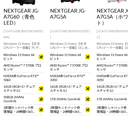
Windows 11
|
Copilot+ PC
Windows 11
|
Copilot+ PC
NEXTGEAR JG-
NEXTGEAR JG-
NEXTGEAR J
A7G60（青色
A7G5A
A7G5A（ホ
LED）
ト）
[JGA7G60B5BBDW104DEC
[JGA7G5AB5BBBW102DEC
[JGA7G5AW5BBBW1
WA]
]
C]
Windows 11 Home【水冷
Windows 11 Home【水冷
Windows 11 Home
CPUクーラー搭載】PCゲー
CPUクーラー搭載】はじめ
CPUクーラー搭載】
ミングをより楽しみたい人
てのゲーミングPCにおすす
てのゲーミングPCに
Windows 11 Home 64
Windows 11 Home 64
Windows 11 Home 64
向け。GeForce RTX 5060 &
め！設置場所に困らないミ
め！設置場所に困らな
ビット
ビット
ビット
AMD Ryzen 7 5700X搭載の
ニタワーケース。RTX 3050
ニタワーケース。RTX 3
ミニタワー型デスクトップ
搭載モデル。
搭載モデル。
AMD Ryzen™ 7 5700X プロ
AMD Ryzen™ 7 5700X プロ
AMD Ryzen™ 7 5700
PC。
セッサ
セッサ
セッサ
NVIDIA® GeForce RTX™
NVIDIA® GeForce RTX™
NVIDIA® GeForce R
5060
3050
3050
16GB (8GB×2 / デュア
16GB (8GB×2 / デュア
16GB (8GB×2 / デュ
ルチャネル)
ルチャネル)
ルチャネル)
500GB (NVMe
1TB (NVMe Gen4×4)
1TB (NVMe Gen4×4)
Gen4×4)
3年間センドバック修
3年間センドバック修
3年間センドバック修
理保証・24時間×365
理保証・24時間×365
理保証・24時間×365
日電話サポート
日電話サポート
日電話サポート