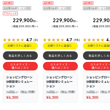
送料無料
送料無料
送料無料
翌営業日出荷サービス対応
翌営業日出荷サービス対応
翌営業日出荷サービス対
アウトレット
229,900
229,900
229,9
円
～
円
～
209,000
209,000
209,00
税抜
円
～
税抜
円
～
税抜
4.7
4.7
4
（3）
（15）
比較リストに追加
比較リストに追加
比較リストに追加
製品を詳しくみる
製品を詳しくみる
製品を詳しくみ
カスタマイズ・
カスタマイズ・
カスタマイズ
購入はこちら
購入はこちら
購入はこちら
ショッピングローン
ショッピングローン
ショッピングロー
分割目安シミュレー
分割目安シミュレー
分割目安シミュレ
ション
ション
ション
36回払い（税込/月額）
36回払い（税込/月額）
36回払い（税込/
¥6,300
¥6,300
¥6,300