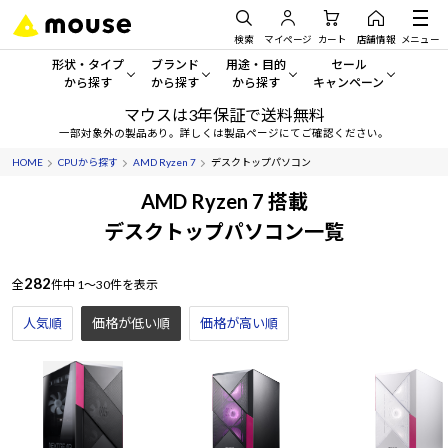
検索
マイページ
カート
店舗情報
メニュー
形状・タイプ
ブランド
用途・目的
セール
から探す
から探す
から探す
キャンペーン
マウスは3年保証で送料無料
形状・タイプから探す をすべてみる
mouse
一般向けパソコン
セール・キャンペーン
一部対象外の製品あり。詳しくは製品ページにてご確認ください。
HOME
CPUから探す
AMD Ryzen 7
デスクトップパソコン
デスクトップPC
G TUNE
ゲーミングPC・ゲーム向けパソコン
期間限定セール
人気モデルが期間限定・お買
AMD Ryzen 7 搭載
ノートPC
NEXTGEAR
クリエイティブ向け
デスクトップパソコン一覧
アウトレットパソコン
すべて新品の旧モデル製品な
タブレット
DAIV
ビジネス向けパソコン
282
全
件中
1～30件を表示
おすすめ目玉パソコン
サーバー
MousePro
学習向けパソコン
人気順
価格が低い順
価格が高い順
今イチオシのパソコンをピッ
ワークステーション
iiyama
スペック/パーツ別
Windows 11
|
Copilot+ PC
Windows 11
|
Copilot+ PC
ディスプレイ
AIおすすめパソコン