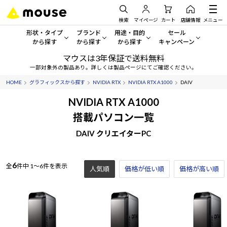
検索
マイページ
カート
店舗情報
メニュー
形状・タイプ
ブランド
用途・目的
セール
から探す
から探す
から探す
キャンペーン
マウスは3年保証で送料無料
形状・タイプから探す をすべてみる
mouse
一般向けパソコン
セール・キャンペーン
一部対象外の製品あり。詳しくは製品ページにてご確認ください。
HOME
グラフィックスから探す
NVIDIA RTX
NVIDIA RTX A1000
DAIV
デスクトップPC
G TUNE
ゲーミングPC・ゲーム向けパソコン
期間限定セール
人気モデルが期間限定・お買
NVIDIA RTX A1000
ノートPC
NEXTGEAR
クリエイティブ向け
搭載パソコン一覧
アウトレットパソコン
すべて新品の旧モデル製品な
DAIV クリエイターPC
タブレット
DAIV
ビジネス向けパソコン
おすすめ目玉パソコン
サーバー
MousePro
学習向けパソコン
今イチオシのパソコンをピッ
6
全
件中
1～6件を表示
人気順
価格が低い順
価格が高い順
ワークステーション
iiyama
スペック/パーツ別
Windows 11
|
Copilot+ PC
Windows 11
|
Copilot+ PC
ディスプレイ
AIおすすめパソコン