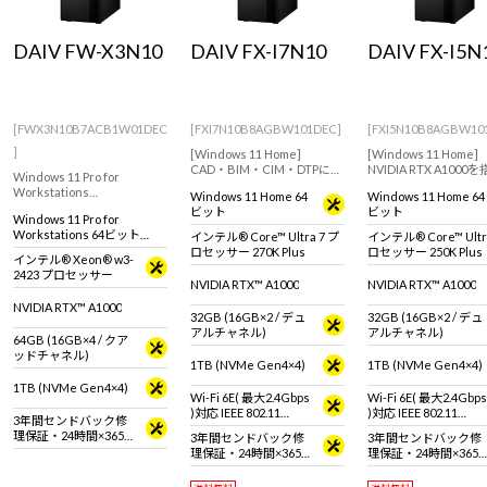
Windows 11
|
Copilot+ PC
Windows 11
|
Copilot+ PC
DAIV FW-X3N10
DAIV FX-I7N10
DAIV FX-I5N
[FWX3N10B7ACB1W01DEC
[FXI7N10B8AGBW101DEC]
[FXI5N10B8AGBW10
]
[Windows 11 Home]
[Windows 11 Home]
CAD・BIM・CIM・DTPにお
NVIDIA RTX A1000
Windows 11 Pro for
すすめなNVIDIA RTX A1000
たCADなどのクリエ
Workstations
Windows 11 Home 64
Windows 11 Home 64
を搭載したクリエイター向
ブを行う方におすすめ
インテル Xeon プロセッサー
ビット
ビット
けデスクトップPC
デル
Windows 11 Pro for
搭載、3DCGやCADなど3D
Workstations 64ビット
インテル® Core™ Ultra 7 プ
インテル® Core™ Ultr
モデリングにおすすめのク
(DSP)
ロセッサー 270K Plus
ロセッサー 250K Plus
リエイター向けワークステ
インテル® Xeon® w3-
ーション。
2423 プロセッサー
NVIDIA RTX™ A1000
NVIDIA RTX™ A1000
NVIDIA RTX™ A1000
32GB (16GB×2 / デュ
32GB (16GB×2 / デュ
アルチャネル)
アルチャネル)
64GB (16GB×4 / クア
ッドチャネル)
1TB (NVMe Gen4×4)
1TB (NVMe Gen4×4)
1TB (NVMe Gen4×4)
Wi-Fi 6E( 最大2.4Gbps
Wi-Fi 6E( 最大2.4Gbps
)対応 IEEE 802.11
)対応 IEEE 802.11
3年間センドバック修
ax/ac/a/b/g/n準拠 ＋
ax/ac/a/b/g/n準拠 ＋
理保証・24時間×365
3年間センドバック修
3年間センドバック修
Bluetooth 5内蔵
Bluetooth 5内蔵
日電話サポート
理保証・24時間×365
理保証・24時間×365
日電話サポート
日電話サポート