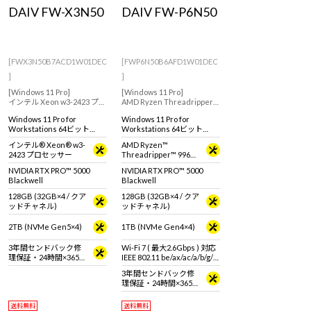
Windows 11
|
Copilot+ PC
Windows 11
|
Copilot+ PC
DAIV FW-X3N50
DAIV FW-P6N50
[FWX3N50B7ACD1W01DEC
[FWP6N50B6AFD1W01DEC
]
]
[Windows 11 Pro]
[Windows 11 Pro]
インテル Xeon w3-2423 プロ
AMD Ryzen Threadripper
セッサー搭載モデル。プロ
9960X プロセッサとNVIDIA
Windows 11 Pro for
Windows 11 Pro for
フェッショナルグラフィッ
RTX PRO 5000 Blackwellを
Workstations 64ビット
Workstations 64ビット
クス搭載した、クリエイタ
搭載したワークステーショ
(DSP)
(DSP)
ー向けワークステーション
ンモデル
インテル® Xeon® w3-
AMD Ryzen™
2423 プロセッサー
Threadripper™ 9960X
プロセッサ
NVIDIA RTX PRO™ 5000
NVIDIA RTX PRO™ 5000
Blackwell
Blackwell
128GB (32GB×4 / クア
128GB (32GB×4 / クア
ッドチャネル)
ッドチャネル)
2TB (NVMe Gen5×4)
1TB (NVMe Gen4×4)
3年間センドバック修
Wi-Fi 7 ( 最大2.6Gbps ) 対応
理保証・24時間×365
IEEE 802.11 be/ax/ac/a/b/g/n
日電話サポート
準拠 ＋ Bluetooth 5内蔵
3年間センドバック修
理保証・24時間×365
日電話サポート
送料無料
送料無料