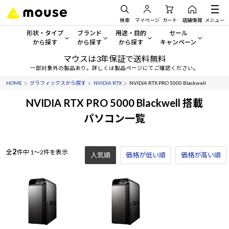
検索
マイページ
カート
店舗情報
メニュー
形状・タイプ
ブランド
用途・目的
セール
から探す
から探す
から探す
キャンペーン
マウスは3年保証で送料無料
形状・タイプから探す をすべてみる
mouse
一般向けパソコン
セール・キャンペーン
一部対象外の製品あり。詳しくは製品ページにてご確認ください。
HOME
グラフィックスから探す
NVIDIA RTX
NVIDIA RTX PRO 5000 Blackwell
デスクトップPC
G TUNE
ゲーミングPC・ゲーム向けパソコン
期間限定セール
人気モデルが期間限定・お買
NVIDIA RTX PRO 5000 Blackwell 搭載
ノートPC
NEXTGEAR
クリエイティブ向け
パソコン一覧
アウトレットパソコン
すべて新品の旧モデル製品な
タブレット
DAIV
ビジネス向けパソコン
2
全
件中
1～2件を表示
人気順
価格が低い順
おすすめ目玉パソコン
価格が高い順
サーバー
MousePro
学習向けパソコン
今イチオシのパソコンをピッ
ワークステーション
iiyama
スペック/パーツ別
Windows 11
|
Copilot+ PC
Windows 11
|
Copilot+ PC
ディスプレイ
AIおすすめパソコン