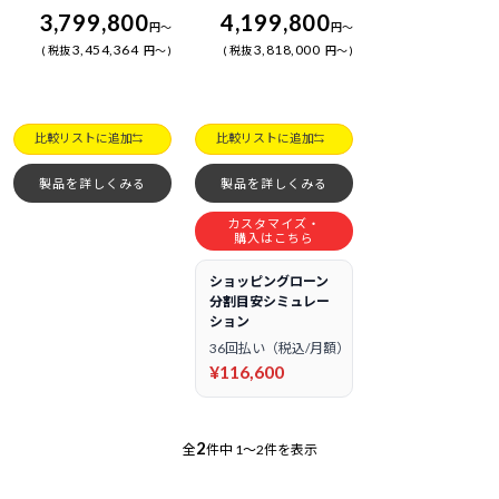
3,799,800
4,199,800
円
～
円
～
3,454,364
3,818,000
税抜
円
～
税抜
円
～
比較リストに追加
比較リストに追加
製品を詳しくみる
製品を詳しくみる
カスタマイズ・
購入はこちら
ショッピングローン
分割目安シミュレー
ション
36回払い（税込/月額）
¥116,600
2
全
件中
1～2件を表示