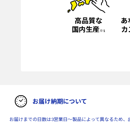
高品質な
あ
国内生産
カ
※1
お届け納期について
お届けまでの日数は3営業日～製品によって異なるため、