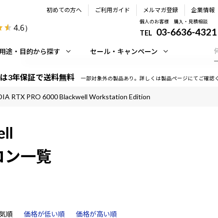
初めての方へ
ご利用ガイド
メルマガ登録
企業情報
個人のお客様 購入・見積相談
4.6
）
03-6636-4321
TEL
用途・目的から探す
セール・キャンペーン
は3年保証で送料無料
一部対象外の製品あり。詳しくは製品ページにてご確認
IA RTX PRO 6000 Blackwell Workstation Edition
ll
パソコン一覧
気順
価格が低い順
価格が高い順