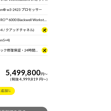
n® w3-2423 プロセッサー
NVIDIA RTX PRO™ 6000 Blackwell Workstation Edition
B×4 / クアッドチャネル)
en5×4)
3年間センドバック修理保証・24時間×365日電話サポート
5,499,800
円
～
4,999,819
税抜
円
～
に追加