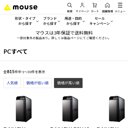
検索
マイページ
カート
店舗情報
メニュー
形状・タイプ
ブランド
用途・目的
セール
から探す
から探す
から探す
キャンペーン
マウスは3年保証で送料無料
形状・タイプから探す をすべてみる
mouse
一般向けパソコン
セール・キャンペーン
一部対象外の製品あり。詳しくは製品ページにてご確認ください。
デスクトップPC
G TUNE
ゲーミングPC・ゲーム向けパソコン
期間限定セール
PCすべて
人気モデルが期間限定・お買
ノートPC
NEXTGEAR
クリエイティブ向け
アウトレットパソコン
815
全
件中
1～30件を表示
すべて新品の旧モデル製品な
タブレット
DAIV
ビジネス向けパソコン
人気順
価格が低い順
価格が高い順
おすすめ目玉パソコン
サーバー
MousePro
学習向けパソコン
今イチオシのパソコンをピッ
ワークステーション
iiyama
スペック/パーツ別
Windows 11
|
Copilot+ PC
Windows 11
|
Copilot+ PC
ディスプレイ
AIおすすめパソコン