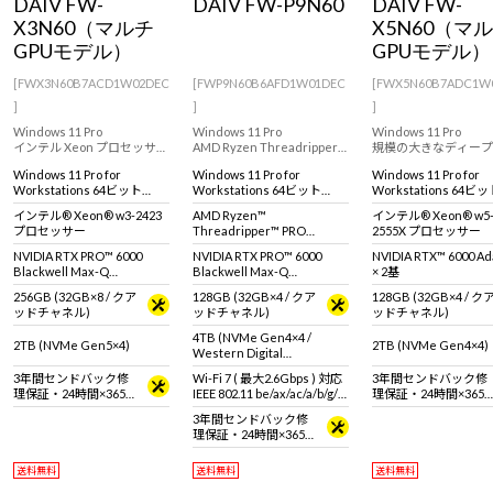
DAIV FW-
DAIV FW-P9N60
DAIV FW-
Windows 11
|
Copilot+ PC
Windows 11
|
Copilot+ PC
X3N60（マルチ
X5N60（マ
GPUモデル）
GPUモデル）
[FWX3N60B7ACD1W02DEC
[FWP9N60B6AFD1W01DEC
[FWX5N60B7ADC1W
]
]
]
Windows 11 Pro
Windows 11 Pro
Windows 11 Pro
インテル Xeon プロセッサー
AMD Ryzen Threadripper
規模の大きなディープ
搭載、プロフェッショナル
PRO 9995WX プロセッサを
ニングや生成AIにも
Windows 11 Pro for
Windows 11 Pro for
Windows 11 Pro for
向けのパフォーマンスを発
搭載したビジュアリゼーシ
な大容量のVRAM。RT
Workstations 64ビット
Workstations 64ビット
Workstations 64ビ
揮するNVIDIA RTX PRO 6000
ョンなどにおすすめのクリ
6000 Ada世代を2基
(DSP)
(DSP)
(DSP)
採用のクリエイター向けワ
エイティブ向けワークステ
ワークステーション。
インテル® Xeon® w3-2423
AMD Ryzen™
インテル® Xeon® w5
ークステーション。
ーション。
プロセッサー
Threadripper™ PRO
2555X プロセッサー
9995WX プロセッサ
NVIDIA RTX PRO™ 6000
NVIDIA RTX PRO™ 6000
NVIDIA RTX™ 6000 A
Blackwell Max-Q
Blackwell Max-Q
× 2基
Workstation Edition × 2基
Workstation Edition
256GB (32GB×8 / クア
128GB (32GB×4 / クア
128GB (32GB×4 / ク
ッドチャネル)
ッドチャネル)
ッドチャネル)
4TB (NVMe Gen4×4 /
2TB (NVMe Gen5×4)
2TB (NVMe Gen4×4)
Western Digital
WD_BLACK SN850X)
3年間センドバック修
Wi-Fi 7 ( 最大2.6Gbps ) 対応
3年間センドバック修
理保証・24時間×365
IEEE 802.11 be/ax/ac/a/b/g/n
理保証・24時間×365
日電話サポート
準拠 ＋ Bluetooth 5内蔵
日電話サポート
3年間センドバック修
理保証・24時間×365
日電話サポート
送料無料
送料無料
送料無料