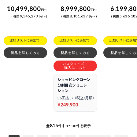
10,499,800
8,999,800
6,199,8
円
～
円
～
9,545,273
8,181,637
5,636,18
税抜
円
～
税抜
円
～
税抜
比較リストに追加
比較リストに追加
比較リストに追加
製品を詳しくみる
製品を詳しくみる
製品を詳しくみ
カスタマイズ・
購入はこちら
ショッピングローン
分割目安シミュレー
ション
36回払い（税込/月額）
¥249,900
815
全
件中
1～30件を表示