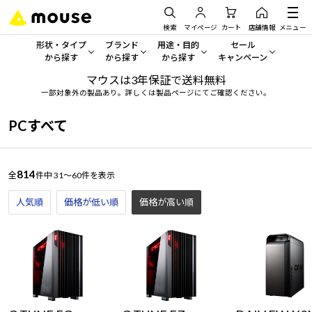
検索
マイページ
カート
店舗情報
メニュー
形状・タイプ
ブランド
用途・目的
セール
から探す
から探す
から探す
キャンペーン
マウスは3年保証で送料無料
形状・タイプから探す をすべてみる
mouse
一般向けパソコン
セール・キャンペーン
一部対象外の製品あり。詳しくは製品ページにてご確認ください。
デスクトップPC
G TUNE
ゲーミングPC・ゲーム向けパソコン
期間限定セール
PCすべて
人気モデルが期間限定・お買
ノートPC
NEXTGEAR
クリエイティブ向け
アウトレットパソコン
814
全
件中
31～60件を表示
すべて新品の旧モデル製品な
タブレット
DAIV
ビジネス向けパソコン
人気順
価格が低い順
価格が高い順
おすすめ目玉パソコン
サーバー
MousePro
学習向けパソコン
今イチオシのパソコンをピッ
ワークステーション
iiyama
スペック/パーツ別
Windows 11
|
Copilot+ PC
Windows 11
|
Copilot+ PC
ディスプレイ
AIおすすめパソコン