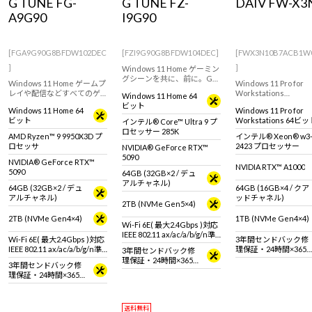
G TUNE FG-
G TUNE FZ-
DAIV FW-X3
Windows 11
|
Copilot+ PC
Windows 11
|
Copilot+ PC
A9G90
I9G90
[FGA9G90G8BFDW102DEC
[FZI9G90G8BFDW104DEC]
[FWX3N10B7ACB1W
]
]
Windows 11 Home ゲーミン
グシーンを共に、前に。G
Windows 11 Home ゲームプ
Windows 11 Pro for
TUNEのフルタワーゲーミン
レイや配信などすべてのゲ
Workstations
Windows 11 Home 64
グPC！GeForce RTX 5090 &
ーミングシーンに対応する
インテル Xeon プロ
ビット
インテル Core Ultra 9 プロ
Windows 11 Home 64
Windows 11 Pro for
ハイエンドゲーミングPC。
搭載、3DCGやCADな
セッサー 285K 搭載。※モニ
ビット
Workstations 64ビ
インテル® Core™ Ultra 9 プ
GeForce RTX 5090 / 32GB &
モデリングにおすすめ
タ・マウス・キーボードは
(DSP)
ロセッサー 285K
AMD Ryzen 9 9950X3D 搭
リエイター向けワーク
AMD Ryzen™ 9 9950X3D プ
インテル® Xeon® w3
別売りです。
載。
ーション。
ロセッサ
2423 プロセッサー
NVIDIA® GeForce RTX™
5090
NVIDIA® GeForce RTX™
NVIDIA RTX™ A1000
5090
64GB (32GB×2 / デュ
アルチャネル)
64GB (32GB×2 / デュ
64GB (16GB×4 / クア
アルチャネル)
ッドチャネル)
2TB (NVMe Gen5×4)
2TB (NVMe Gen4×4)
1TB (NVMe Gen4×4)
Wi-Fi 6E( 最大2.4Gbps )対応
IEEE 802.11 ax/ac/a/b/g/n準
Wi-Fi 6E( 最大2.4Gbps )対応
3年間センドバック修
拠 ＋ Bluetooth 5内蔵
IEEE 802.11 ax/ac/a/b/g/n準
理保証・24時間×365
3年間センドバック修
拠 ＋ Bluetooth 5内蔵
日電話サポート
理保証・24時間×365
3年間センドバック修
日電話サポート
理保証・24時間×365
日電話サポート
送料無料