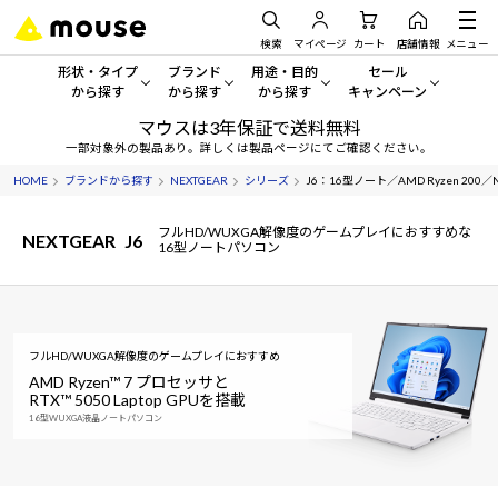
検索
マイページ
カート
店舗情報
メニュー
形状・タイプ
ブランド
用途・目的
セール
から探す
から探す
から探す
キャンペーン
マウスは3年保証で送料無料
形状・タイプから探す をすべてみる
mouse
一般向けパソコン
セール・キャンペーン
一部対象外の製品あり。詳しくは製品ページにてご確認ください。
HOME
ブランドから探す
NEXTGEAR
シリーズ
J6：16型ノート／AMD Ryzen 200／NV
デスクトップPC
G TUNE
ゲーミングPC・ゲーム向けパソコン
期間限定セール
人気モデルが期間限定・お買
フルHD/WUXGA解像度のゲームプレイにおすすめな
NEXTGEAR
J6
ノートPC
NEXTGEAR
クリエイティブ向け
16型ノートパソコン
アウトレットパソコン
すべて新品の旧モデル製品な
タブレット
DAIV
ビジネス向けパソコン
おすすめ目玉パソコン
サーバー
MousePro
学習向けパソコン
フルHD/WUXGA解像度のゲームプレイにおすすめ
今イチオシのパソコンをピッ
AMD Ryzen™ 7 プロセッサと
RTX™ 5050 Laptop GPUを搭載
ワークステーション
iiyama
スペック/パーツ別
Windows 11
|
Copilot+ PC
16型WUXGA液晶ノートパソコン
Windows 11
|
Copilot+ PC
ディスプレイ
AIおすすめパソコン