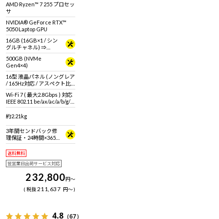
に。シャープな筐体に最新
AMD Ryzen™ 7 255 プロセッ
のスペックを搭載。
サ
NVIDIA® GeForce RTX™
5050 Laptop GPU
16GB (16GB×1 / シン
グルチャネル) ⇒
32GB (32GB×1 / シン
500GB (NVMe
グルチャネル)＜ 2026
Gen4×4)
年7月27日 15時00分～
2026年8月17日 14時59
16型 液晶パネル (ノングレア
分＞
/ 165Hz対応 / アスペクト比
16:10)
Wi-Fi 7 ( 最大2.8Gbps ) 対応
IEEE 802.11 be/ax/ac/a/b/g/n
準拠 ＋ Bluetooth 5内蔵
約2.21kg
3年間センドバック修
理保証・24時間×365
日電話サポート
送料無料
翌営業日出荷サービス対応
232,800
円
～
211,637
税抜
円
～
4.8
（67）