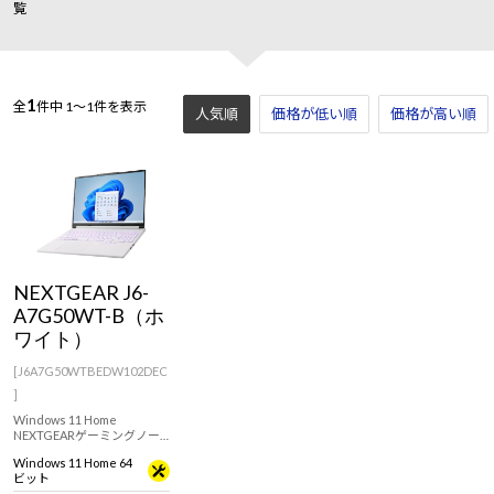
覧
1
全
件中
1～1件を表示
人気順
価格が低い順
価格が高い順
NEXTGEAR J6-
A7G50WT-B（ホ
ワイト）
[J6A7G50WTBEDW102DEC
]
Windows 11 Home
NEXTGEARゲーミングノー
トJ6シリーズにRTX 50シリ
Windows 11 Home 64
ーズ搭載モデルが登場！筐
ビット
体デザインの外観を白一色