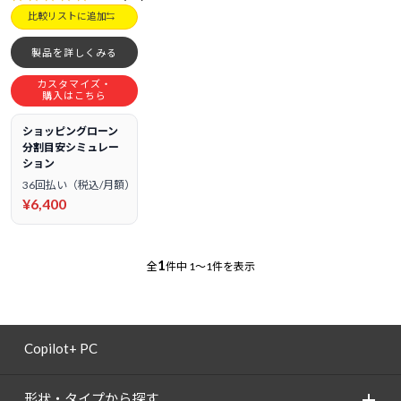
比較リストに追加
製品を詳しくみる
カスタマイズ・
購入はこちら
ショッピングローン
分割目安シミュレー
ション
36回払い（税込/月額）
¥6,400
1
全
件中
1～1件を表示
Copilot+ PC
形状・タイプから探す