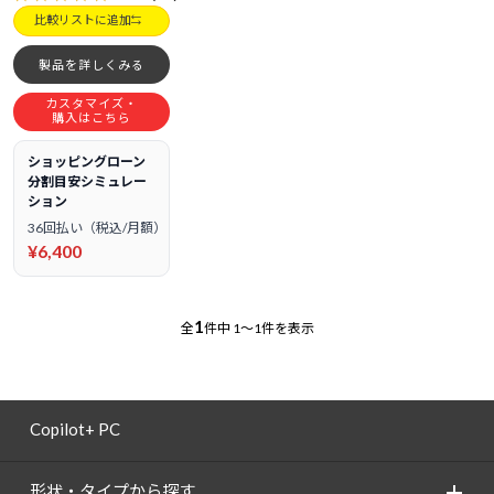
比較リストに追加
製品を詳しくみる
カスタマイズ・
購入はこちら
ショッピングローン
分割目安シミュレー
ション
36回払い（税込/月額）
¥6,400
1
全
件中
1～1件を表示
Copilot+ PC
形状・タイプから探す