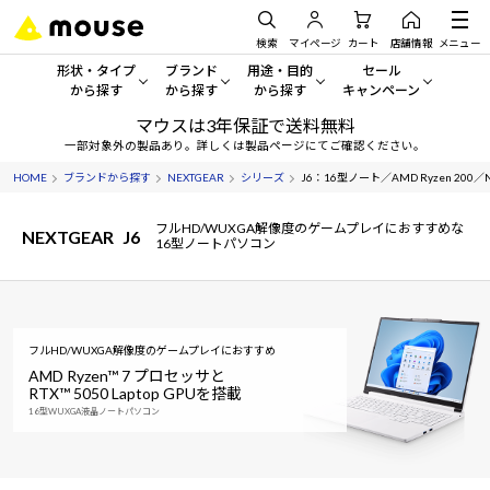
検索
マイページ
カート
店舗情報
メニュー
形状・タイプ
ブランド
用途・目的
セール
から探す
から探す
から探す
キャンペーン
マウスは3年保証で送料無料
形状・タイプから探す をすべてみる
mouse
一般向けパソコン
セール・キャンペーン
一部対象外の製品あり。詳しくは製品ページにてご確認ください。
HOME
ブランドから探す
NEXTGEAR
シリーズ
J6：16型ノート／AMD Ryzen 200／NV
デスクトップPC
G TUNE
ゲーミングPC・ゲーム向けパソコン
期間限定セール
人気モデルが期間限定・お買
フルHD/WUXGA解像度のゲームプレイにおすすめな
NEXTGEAR
J6
ノートPC
NEXTGEAR
クリエイティブ向け
16型ノートパソコン
アウトレットパソコン
すべて新品の旧モデル製品な
タブレット
DAIV
ビジネス向けパソコン
おすすめ目玉パソコン
サーバー
MousePro
学習向けパソコン
フルHD/WUXGA解像度のゲームプレイにおすすめ
今イチオシのパソコンをピッ
AMD Ryzen™ 7 プロセッサと
RTX™ 5050 Laptop GPUを搭載
ワークステーション
iiyama
スペック/パーツ別
Windows 11
|
Copilot+ PC
16型WUXGA液晶ノートパソコン
Windows 11
|
Copilot+ PC
ディスプレイ
AIおすすめパソコン