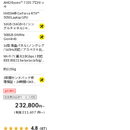
に。シャープな筐体に最新
AMD Ryzen™ 7 255 プロセッ
のスペックを搭載。
サ
NVIDIA® GeForce RTX™
5050 Laptop GPU
16GB (16GB×1 / シン
グルチャネル) ⇒
32GB (32GB×1 / シン
500GB (NVMe
グルチャネル)＜ 2026
Gen4×4)
年7月27日 15時00分～
2026年8月17日 14時59
16型 液晶パネル (ノングレア
分＞
/ 165Hz対応 / アスペクト比
16:10)
Wi-Fi 7 ( 最大2.8Gbps ) 対応
IEEE 802.11 be/ax/ac/a/b/g/n
準拠 ＋ Bluetooth 5内蔵
約2.21kg
3年間センドバック修
理保証・24時間×365
日電話サポート
送料無料
翌営業日出荷サービス対応
232,800
円
～
211,637
税抜
円
～
4.8
（67）