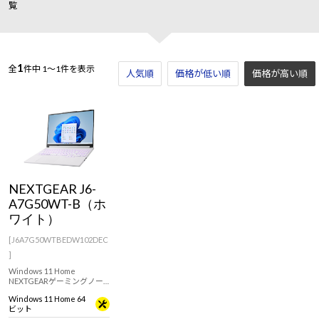
覧
1
全
件中
1～1件を表示
人気順
価格が低い順
価格が高い順
NEXTGEAR J6-
A7G50WT-B（ホ
ワイト）
[J6A7G50WTBEDW102DEC
]
Windows 11 Home
NEXTGEARゲーミングノー
トJ6シリーズにRTX 50シリ
Windows 11 Home 64
ーズ搭載モデルが登場！筐
ビット
体デザインの外観を白一色