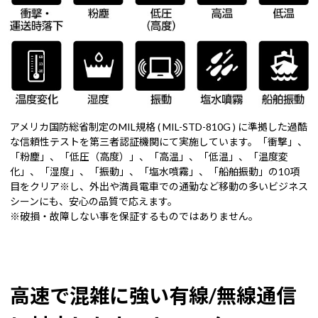
アメリカ国防総省制定のMIL規格 ( MIL-STD-810G ) に準拠した過酷
な信頼性テストを第三者認証機関にて実施しています。「衝撃」、
「粉塵」、「低圧（高度）」、「高温」、「低温」、「温度変
化」、「湿度」、「振動」、「塩水噴霧」、「船舶振動」の10項
目をクリア※し、外出や満員電車での通勤など移動の多いビジネス
シーンにも、安心の品質で応えます。
※破損・故障しない事を保証するものではありません。
高速で混雑に強い有線/無線通信