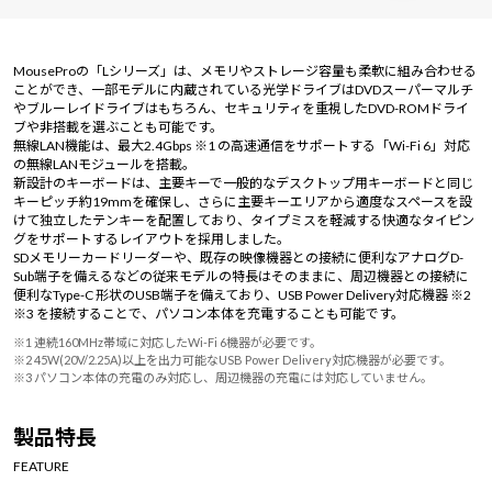
Windows 11
|
Copilot+ PC
Windows 11
|
Copilot+ PC
MouseProの「Lシリーズ」は、メモリやストレージ容量も柔軟に組み合わせる
ことができ、一部モデルに内蔵されている光学ドライブはDVDスーパーマルチ
やブルーレイドライブはもちろん、セキュリティを重視したDVD-ROMドライ
ブや非搭載を選ぶことも可能です。
無線LAN機能は、最大2.4Gbps ※1 の高速通信をサポートする「Wi-Fi 6」対応
の無線LANモジュールを搭載。
新設計のキーボードは、主要キーで一般的なデスクトップ用キーボードと同じ
キーピッチ約19mmを確保し、さらに主要キーエリアから適度なスペースを設
けて独立したテンキーを配置しており、タイプミスを軽減する快適なタイピン
グをサポートするレイアウトを採用しました。
SDメモリーカードリーダーや、既存の映像機器との接続に便利なアナログD-
Sub端子を備えるなどの従来モデルの特長はそのままに、周辺機器との接続に
便利なType-C 形状のUSB端子を備えており、USB Power Delivery対応機器 ※2
※3 を接続することで、パソコン本体を充電することも可能です。
※1 連続160MHz帯域に対応したWi-Fi 6機器が必要です。
※2 45W(20V/2.25A)以上を出力可能なUSB Power Delivery対応機器が必要です。
※3 パソコン本体の充電のみ対応し、周辺機器の充電には対応していません。
製品特長
FEATURE