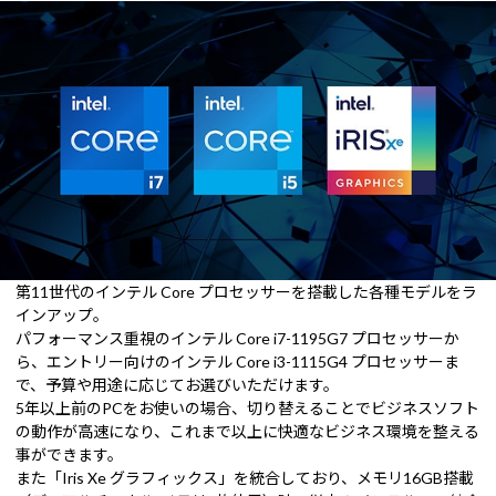
第11世代のインテル Core プロセッサーを搭載した各種モデルをラ
インアップ。
パフォーマンス重視のインテル Core i7-1195G7 プロセッサーか
ら、エントリー向けのインテル Core i3-1115G4 プロセッサーま
で、予算や用途に応じてお選びいただけます。
5年以上前のPCをお使いの場合、切り替えることでビジネスソフト
の動作が高速になり、これまで以上に快適なビジネス環境を整える
事ができます。
また「Iris Xe グラフィックス」を統合しており、メモリ16GB搭載