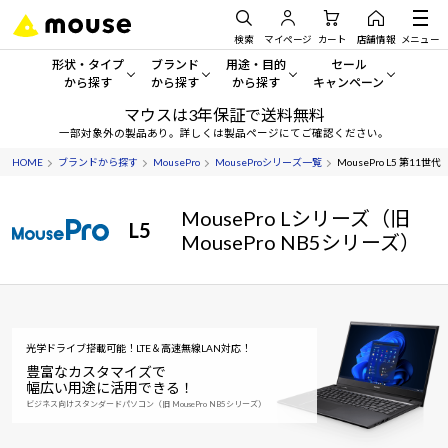
検索
マイページ
カート
店舗情報
メニュー
形状・タイプ
ブランド
用途・目的
セール
から探す
から探す
から探す
キャンペーン
マウスは3年保証で送料無料
形状・タイプから探す をすべてみる
mouse
一般向けパソコン
セール・キャンペーン
一部対象外の製品あり。詳しくは製品ページにてご確認ください。
HOME
ブランドから探す
MousePro
MouseProシリーズ一覧
MousePro L5 第11世
デスクトップPC
G TUNE
ゲーミングPC・ゲーム向けパソコン
期間限定セール
人気モデルが期間限定・お買
MousePro Lシリーズ（旧
ノートPC
NEXTGEAR
クリエイティブ向け
L5
アウトレットパソコン
MousePro NB5シリーズ）
すべて新品の旧モデル製品な
タブレット
DAIV
ビジネス向けパソコン
おすすめ目玉パソコン
サーバー
MousePro
学習向けパソコン
今イチオシのパソコンをピッ
光学ドライブ搭載可能！LTE＆高速無線LAN対応！
ワークステーション
iiyama
スペック/パーツ別
Windows 11
|
Copilot+ PC
豊富なカスタマイズで
幅広い用途に活用できる！
ビジネス向けスタンダードパソコン（旧 MousePro NB5シリーズ）
Windows 11
|
Copilot+ PC
ディスプレイ
AIおすすめパソコン