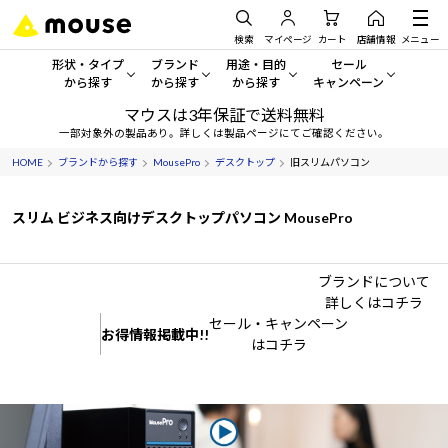
検索
マイページ
カート
店舗情報
メニュー
形状・タイプ
ブランド
用途・目的
セール
から探す
から探す
から探す
キャンペーン
マウスは3年保証で送料無料
形状・タイプから探す をすべてみる
mouse
一般向けパソコン
セール・キャンペーン
一部対象外の製品あり。詳しくは製品ページにてご確認ください。
HOME
ブランドから探す
MousePro
デスクトップ
旧スリムパソコン
デスクトップPC
G TUNE
ゲーミングPC・ゲーム向けパソコン
期間限定セール
人気モデルが期間限定・お買
ノートPC
NEXTGEAR
クリエイティブ向け
スリム ビジネス向けデスクトップパソコン MousePro
アウトレットパソコン
すべて新品の旧モデル製品な
タブレット
DAIV
ビジネス向けパソコン
ブランドについて
詳しくはコチラ
おすすめ目玉パソコン
サーバー
MousePro
学習向けパソコン
セール・キャンペーン
今イチオシのパソコンをピッ
お得情報掲載中!!
はコチラ
ワークステーション
iiyama
スペック/パーツ別
Windows 11
|
Copilot+ PC
Windows 11
|
Copilot+ PC
ディスプレイ
AIおすすめパソコン