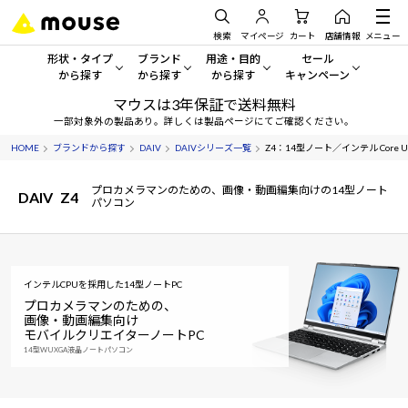
検索
マイページ
カート
店舗情報
メニュー
形状・タイプ
ブランド
用途・目的
セール
から探す
から探す
から探す
キャンペーン
マウスは3年保証で送料無料
形状・タイプから探す をすべてみる
mouse
一般向けパソコン
セール・キャンペーン
一部対象外の製品あり。詳しくは製品ページにてご確認ください。
HOME
ブランドから探す
DAIV
DAIVシリーズ一覧
Z4：14型ノート／インテル Core U
デスクトップPC
G TUNE
ゲーミングPC・ゲーム向けパソコン
期間限定セール
人気モデルが期間限定・お買
プロカメラマンのための、画像・動画編集向けの14型ノート
DAIV
Z4
ノートPC
NEXTGEAR
クリエイティブ向け
パソコン
アウトレットパソコン
すべて新品の旧モデル製品な
タブレット
DAIV
ビジネス向けパソコン
おすすめ目玉パソコン
インテルCPUを採用した14型ノートPC
サーバー
MousePro
学習向けパソコン
今イチオシのパソコンをピッ
プロカメラマンのための、
画像・動画編集向け
ワークステーション
iiyama
スペック/パーツ別
モバイルクリエイターノートPC
Windows 11
|
Copilot+ PC
14型WUXGA液晶ノートパソコン
Windows 11
|
Copilot+ PC
ディスプレイ
AIおすすめパソコン