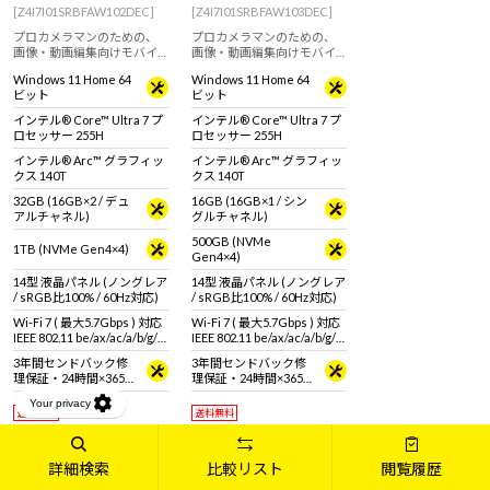
[Z4I7I01SRBFAW102DEC]
[Z4I7I01SRBFAW103DEC]
プロカメラマンのための、
プロカメラマンのための、
画像・動画編集向けモバイ
画像・動画編集向けモバイ
ルノートPC
ルノートPC
Windows 11 Home 64
Windows 11 Home 64
ビット
ビット
インテル® Core™ Ultra 7 プ
インテル® Core™ Ultra 7 プ
ロセッサー 255H
ロセッサー 255H
インテル® Arc™ グラフィッ
インテル® Arc™ グラフィッ
クス 140T
クス 140T
32GB (16GB×2 / デュ
16GB (16GB×1 / シン
アルチャネル)
グルチャネル)
500GB (NVMe
1TB (NVMe Gen4×4)
Gen4×4)
14型 液晶パネル (ノングレア
14型 液晶パネル (ノングレア
/ sRGB比100% / 60Hz対応)
/ sRGB比100% / 60Hz対応)
Wi-Fi 7 ( 最大5.7Gbps ) 対応
Wi-Fi 7 ( 最大5.7Gbps ) 対応
IEEE 802.11 be/ax/ac/a/b/g/n
IEEE 802.11 be/ax/ac/a/b/g/n
準拠 ＋ Bluetooth 5内蔵
準拠 ＋ Bluetooth 5内蔵
3年間センドバック修
3年間センドバック修
理保証・24時間×365
理保証・24時間×365
日電話サポート
日電話サポート
送料無料
送料無料
翌営業日出荷サービス対応
翌営業日出荷サービス対応
376,800
289,800
円
～
円
～
詳細検索
比較リスト
閲覧履歴
342,546
263,455
税抜
円
～
税抜
円
～