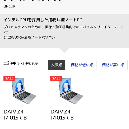
LINEUP
インテルCPUを採用した搭載14型ノートPC
プロカメラマンのための、画像・動画編集向けのモバイルクリエイターノート
PC
14型WUXGA液晶ノートパソコン
2
全
件中
1～2件を表示
人気順
価格が低い順
価格が高い順
SALE
SALE
DAIV Z4-
DAIV Z4-
I7I01SR-B
I7I01SR-B