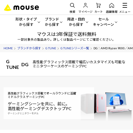
検索
マイページ
カート
店舗情報
メニュー
形状・タイプ
ブランド
用途・目的
セール
から探す
から探す
から探す
キャンペーン
マウスは3年保証で送料無料
形状・タイプから探す をすべてみる
mouse
一般向けパソコン
セール・キャンペーン
一部対象外の製品あり。詳しくは製品ページにてご確認ください。
HOME
ブランドから探す
G TUNE
G TUNEシリーズ一覧
DG：AMD Ryzen 9000／A
デスクトップPC
G TUNE
ゲーミングPC・ゲーム向けパソコン
期間限定セール
人気モデルが期間限定・お買
G
高性能グラフィックス搭載で幅広いカスタマイズも可能な
DG
ノートPC
NEXTGEAR
クリエイティブ向け
ミニタワーケースのゲーミングPC
TUNE
アウトレットパソコン
すべて新品の旧モデル製品な
タブレット
DAIV
ビジネス向けパソコン
おすすめ目玉パソコン
サーバー
MousePro
学習向けパソコン
高性能グラフィックス搭載でオールラウンドに活躍
今イチオシのパソコンをピッ
ミドルクラス ゲーミングPC
ゲーミングシーンを共に、前に。
ワークステーション
iiyama
スペック/パーツ別
高性能ゲーミングデスクトップPC
Windows 11
|
Copilot+ PC
ゲーミングミニタワーモデル
Windows 11
|
Copilot+ PC
ディスプレイ
AIおすすめパソコン