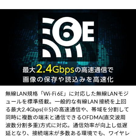
無線LAN規格「Wi-Fi 6E」に対応した無線LANモジ
ュールを標準搭載。一般的な有線LAN 接続を上回
る最大2.4Gbps(※5)の高速通信や、帯域を分割して
同時に複数の端末と通信できるOFDMA(直交波周
波数分割多重)方式に対応。通信効率が向上し低遅
延となり、接続端末が多数ある環境でも、ワイヤレ