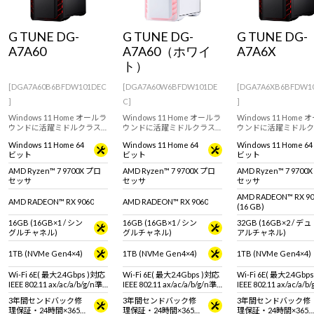
G TUNE DG-
G TUNE DG-
G TUNE DG-
A7A60
A7A60（ホワイ
A7A6X
ト）
[DGA7A60B6BFDW101DEC
[DGA7A60W6BFDW101DE
[DGA7A6XB6BFDW1
]
C]
]
Windows 11 Home オールラ
Windows 11 Home オールラ
Windows 11 Home
ウンドに活躍ミドルクラス
ウンドに活躍ミドルクラス
ウンドに活躍ミドルク
ゲーミングPC。RADEON RX
ゲーミングPC。RADEON RX
ゲーミングPC。RADEO
Windows 11 Home 64
Windows 11 Home 64
Windows 11 Home 64
9060 & AMD Ryzen 7 9700X
9060 & AMD Ryzen 7 9700X
9060 XT / 16GB & AM
ビット
ビット
ビット
搭載。 ※モニタ・マウス・
搭載。 ※モニタ・マウス・
Ryzen 7 9700X 搭載
キーボードは別売りです。
キーボードは別売りです。
ニタ・マウス・キーボ
AMD Ryzen™ 7 9700X プロ
AMD Ryzen™ 7 9700X プロ
AMD Ryzen™ 7 9700
は別売りです。
セッサ
セッサ
セッサ
AMD RADEON™ RX 90
AMD RADEON™ RX 9060
AMD RADEON™ RX 9060
(16 GB)
16GB (16GB×1 / シン
16GB (16GB×1 / シン
32GB (16GB×2 / デュ
グルチャネル)
グルチャネル)
アルチャネル)
1TB (NVMe Gen4×4)
1TB (NVMe Gen4×4)
1TB (NVMe Gen4×4)
Wi-Fi 6E( 最大2.4Gbps )対応
Wi-Fi 6E( 最大2.4Gbps )対応
Wi-Fi 6E( 最大2.4Gbp
IEEE 802.11 ax/ac/a/b/g/n準
IEEE 802.11 ax/ac/a/b/g/n準
IEEE 802.11 ax/ac/a/b
拠 ＋ Bluetooth 5内蔵
拠 ＋ Bluetooth 5内蔵
拠 ＋ Bluetooth 5内蔵
3年間センドバック修
3年間センドバック修
3年間センドバック修
理保証・24時間×365
理保証・24時間×365
理保証・24時間×365