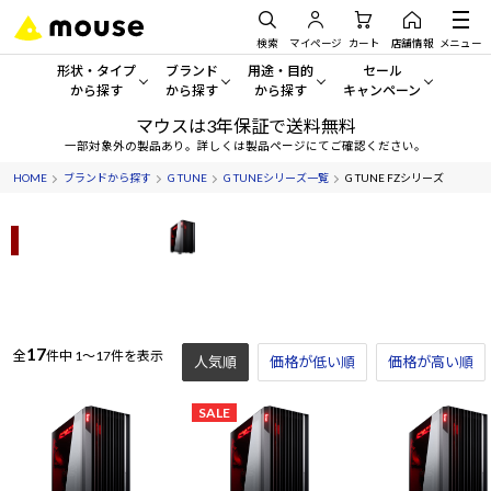
検索
マイページ
カート
店舗情報
メニュー
形状・タイプ
ブランド
用途・目的
セール
から探す
から探す
から探す
キャンペーン
マウスは3年保証で送料無料
形状・タイプから探す をすべてみる
mouse
一般向けパソコン
セール・キャンペーン
一部対象外の製品あり。詳しくは製品ページにてご確認ください。
HOME
ブランドから探す
G TUNE
G TUNEシリーズ一覧
G TUNE FZシリーズ
デスクトップPC
G TUNE
ゲーミングPC・ゲーム向けパソコン
期間限定セール
人気モデルが期間限定・お買
新フルタワー
ノートPC
NEXTGEAR
クリエイティブ向け
アウトレットパソコン
すべて新品の旧モデル製品な
タブレット
DAIV
ビジネス向けパソコン
おすすめ目玉パソコン
サーバー
MousePro
学習向けパソコン
17
今イチオシのパソコンをピッ
全
件中
1～17件を表示
人気順
価格が低い順
価格が高い順
ワークステーション
iiyama
スペック/パーツ別
Windows 11
|
Copilot+ PC
SALE
Windows 11
|
Copilot+ PC
ディスプレイ
AIおすすめパソコン