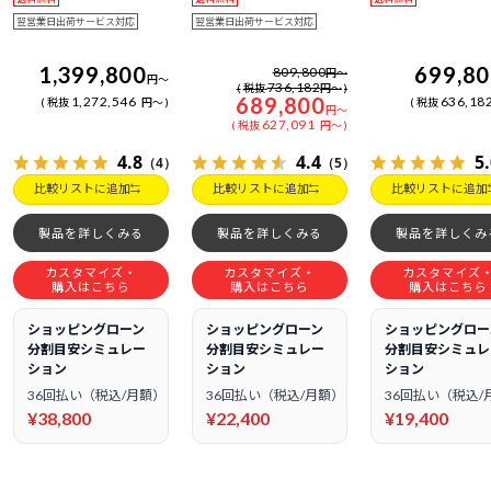
翌営業日出荷サービス対応
翌営業日出荷サービス対応
1,399,800
699,8
809,800
円
～
円
～
736,182
税抜
円
～
689,800
1,272,546
636,18
税抜
円
～
税抜
円
～
627,091
税抜
円
～
4.8
4.4
5
（4）
（5）
比較リストに追加
比較リストに追加
比較リストに追加
製品を詳しくみる
製品を詳しくみる
製品を詳しくみ
カスタマイズ・
カスタマイズ・
カスタマイズ
購入はこちら
購入はこちら
購入はこちら
ショッピングローン
ショッピングローン
ショッピングロー
分割目安シミュレー
分割目安シミュレー
分割目安シミュレ
ション
ション
ション
36回払い（税込/月額）
36回払い（税込/月額）
36回払い（税込/
¥38,800
¥22,400
¥19,400