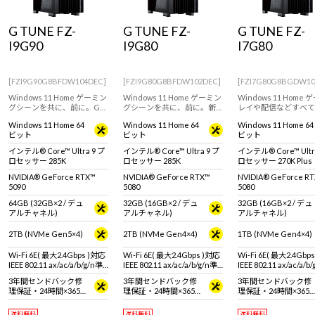
Windows 11
|
Copilot+ PC
Windows 11
|
Copilot+ PC
G TUNE FZ-
G TUNE FZ-
G TUNE FZ-
I9G90
I9G80
I7G80
[FZI9G90G8BFDW104DEC]
[FZI9G80G8BFDW102DEC]
[FZI7G80G8BGDW10
Windows 11 Home ゲーミン
Windows 11 Home ゲーミン
Windows 11 Home
グシーンを共に、前に。G
グシーンを共に、前に。新
レイや配信などすべて
TUNEのフルタワーゲーミン
しくなったG TUNEのフルタ
ーミングシーンに対応
Windows 11 Home 64
Windows 11 Home 64
Windows 11 Home 64
グPC！GeForce RTX 5090 &
ワーゲーミングPC！
ハイエンドゲーミング
ビット
ビット
ビット
インテル Core Ultra 9 プロ
GeForce RTX 5080＆インテ
GeForce RTX 5080 (
セッサー 285K 搭載。※モニ
ル Core Ultra 9 プロセッサ
& インテル Core Ultra
インテル® Core™ Ultra 9 プ
インテル® Core™ Ultra 9 プ
インテル® Core™ Ultr
タ・マウス・キーボードは
ー 285K 搭載。※モニタ・マ
270K Plus 搭載。
ロセッサー 285K
ロセッサー 285K
ロセッサー 270K Plus
別売りです。
ウス・キーボードは別売り
です。
NVIDIA® GeForce RTX™
NVIDIA® GeForce RTX™
NVIDIA® GeForce R
5090
5080
5080
64GB (32GB×2 / デュ
32GB (16GB×2 / デュ
32GB (16GB×2 / デュ
アルチャネル)
アルチャネル)
アルチャネル)
2TB (NVMe Gen5×4)
2TB (NVMe Gen4×4)
1TB (NVMe Gen4×4)
Wi-Fi 6E( 最大2.4Gbps )対応
Wi-Fi 6E( 最大2.4Gbps )対応
Wi-Fi 6E( 最大2.4Gbp
IEEE 802.11 ax/ac/a/b/g/n準
IEEE 802.11 ax/ac/a/b/g/n準
IEEE 802.11 ax/ac/a/b
拠 ＋ Bluetooth 5内蔵
拠 ＋ Bluetooth 5内蔵
拠 ＋ Bluetooth 5内蔵
3年間センドバック修
3年間センドバック修
3年間センドバック修
理保証・24時間×365
理保証・24時間×365
理保証・24時間×365
日電話サポート
日電話サポート
日電話サポート
送料無料
送料無料
送料無料