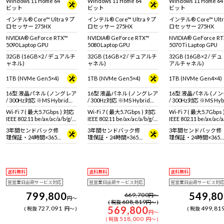
Windows 11 Home 64
Windows 11 Home 64
Windows 11 Home 64
トPC。インテル Core Ultra
ンテル Core Ultra 9 275HX &
ノートPC！モバイル
ビット
ビット
ビット
9 275HX & RTX 5090 Laptop
RTX 5080 Laptop GPU 搭
性能GPUで最新ゲー
GPU 搭載。
載。
トルでも高性能を発揮
インテル® Core™ Ultra 9 プ
インテル® Core™ Ultra 9 プ
インテル® Core™ Ultr
ロセッサー 275HX
ロセッサー 275HX
ロセッサー 275HX
NVIDIA® GeForce RTX™
NVIDIA® GeForce RTX™
NVIDIA® GeForce R
5090 Laptop GPU
5080 Laptop GPU
5070 Ti Laptop GPU
32GB (16GB×2 / デュアルチ
32GB (16GB×2 / デュアルチ
32GB (16GB×2 / デュ
ャネル)
ャネル)
アルチャネル)
1TB (NVMe Gen5×4)
1TB (NVMe Gen5×4)
1TB (NVMe Gen4×4)
16型 液晶パネル (ノングレア
16型 液晶パネル (ノングレア
16型 液晶パネル (ノ
/ 300Hz対応 ※MS Hybrid時
/ 300Hz対応 ※MS Hybrid時
/ 300Hz対応 ※MS Hy
は240Hzで駆動 / sRGB比
は240Hzで駆動 / sRGB比
は240Hzで駆動 / sRG
Wi-Fi 7 ( 最大5.7Gbps ) 対応
Wi-Fi 7 ( 最大5.7Gbps ) 対応
Wi-Fi 7 ( 最大5.7Gbps
100%対応)
100%対応)
100%対応)
IEEE 802.11 be/ax/ac/a/b/g/n
IEEE 802.11 be/ax/ac/a/b/g/n
IEEE 802.11 be/ax/ac/a
準拠 ＋ Bluetooth 5内蔵
準拠 ＋ Bluetooth 5内蔵
準拠 ＋ Bluetooth 5
3年間センドバック修
3年間センドバック修
3年間センドバック修
理保証・24時間×365
理保証・24時間×365
理保証・24時間×365
日電話サポート
日電話サポート
日電話サポート
送料無料
送料無料
送料無料
翌営業日出荷サービス対応
翌営業日出荷サービス対応
翌営業日出荷サービス対
799,800
549,8
669,700
円
～
円
～
608,819
税抜
円
～
569,800
727,091
499,81
税抜
円
～
税抜
円
～
518,000
税抜
円
～