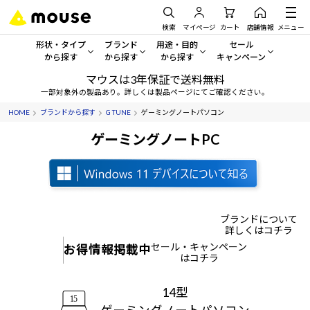
検索
マイページ
カート
店舗情報
メニュー
形状・タイプ
ブランド
用途・目的
セール
から探す
から探す
から探す
キャンペーン
マウスは3年保証で送料無料
形状・タイプから探す をすべてみる
mouse
一般向けパソコン
セール・キャンペーン
一部対象外の製品あり。詳しくは製品ページにてご確認ください。
HOME
ブランドから探す
G TUNE
ゲーミングノートパソコン
デスクトップPC
G TUNE
ゲーミングPC・ゲーム向けパソコン
期間限定セール
人気モデルが期間限定・お買
ゲーミングノートPC
ノートPC
NEXTGEAR
クリエイティブ向け
アウトレットパソコン
すべて新品の旧モデル製品な
タブレット
DAIV
ビジネス向けパソコン
おすすめ目玉パソコン
サーバー
MousePro
学習向けパソコン
ブランドについて
今イチオシのパソコンをピッ
詳しくはコチラ
セール・キャンペーン
お得情報掲載中
ワークステーション
iiyama
スペック/パーツ別
Windows 11
|
Copilot+ PC
はコチラ
Windows 11
|
Copilot+ PC
ディスプレイ
AIおすすめパソコン
14型