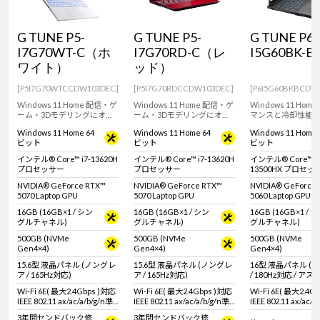
G TUNE P5-
G TUNE P5-
G TUNE P6-
I7G70WT-C（ホ
I7G70RD-C（レ
I5G60BK-B
ワイト）
ッド）
[P5I7G70WTCCDW103DEC]
[P5I7G70RDCCDW103DEC]
[P6I5G60BKBCDW
Windows 11 Home 配信・ゲ
Windows 11 Home 配信・ゲ
Windows 11 Hom
ーム・3Dモデリングにオス
ーム・3Dモデリングにオス
マンスと冷却性能
スメ！カラバリ豊富な15.6型
スメ！カラバリ豊富な15.6型
スが取れた16型WQ
Windows 11 Home 64
Windows 11 Home 64
Windows 11 Home 
WQHD液晶ゲーミングノー
WQHD液晶ゲーミングノー
180Hz液晶搭載ゲ
ビット
ビット
ビット
トPC！RTX 5070 Laptop
トPC！RTX 5070 Laptop
ートPC！
GPU 搭載。
GPU 搭載。
インテル® Core™ i7-13620H
インテル® Core™ i7-13620H
インテル® Core™ i5
プロセッサー
プロセッサー
13500HX プロセッ
NVIDIA® GeForce RTX™
NVIDIA® GeForce RTX™
NVIDIA® GeForce
5070 Laptop GPU
5070 Laptop GPU
5060 Laptop GPU
16GB (16GB×1 / シン
16GB (16GB×1 / シン
16GB (16GB×1 / 
グルチャネル)
グルチャネル)
グルチャネル)
500GB (NVMe
500GB (NVMe
500GB (NVMe
Gen4×4)
Gen4×4)
Gen4×4)
15.6型 液晶パネル (ノングレ
15.6型 液晶パネル (ノングレ
16型 液晶パネル (
ア / 165Hz対応)
ア / 165Hz対応)
/ 180Hz対応 / ア
16:10)
Wi-Fi 6E( 最大2.4Gbps )対応
Wi-Fi 6E( 最大2.4Gbps )対応
Wi-Fi 6E( 最大2.4G
IEEE 802.11 ax/ac/a/b/g/n準
IEEE 802.11 ax/ac/a/b/g/n準
IEEE 802.11 ax/ac/a
拠 ＋ Bluetooth 5内蔵
拠 ＋ Bluetooth 5内蔵
拠 ＋ Bluetooth 5
3年間センドバック修
3年間センドバック修