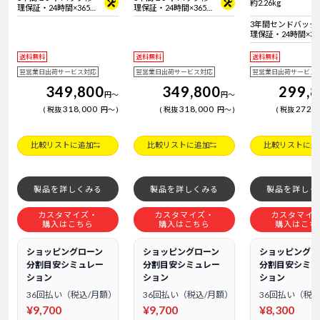
約2.26kg
理保証・24時間×365
理保証・24時間×365
日電話サポート
日電話サポート
3年間センドバック
理保証・24時間×36
日電話サポート
送料無料
送料無料
送料無料
翌営業日出荷サービス対応
翌営業日出荷サービス対応
翌営業日出荷サービス
349,800
349,800
299,
円
～
円
～
318,000
318,000
272,
税抜
円
～
税抜
円
～
税抜
比較リストに追加
比較リストに追加
比較リストに追
製品を詳しくみる
製品を詳しくみる
製品を詳しく
カスタマイズ・
カスタマイズ・
カスタマイ
購入はこちら
購入はこちら
購入はこち
ショッピングローン
ショッピングローン
ショッピングロ
分割目安シミュレー
分割目安シミュレー
分割目安シミュ
ション
ション
ション
36回払い（税込/月額）
36回払い（税込/月額）
36回払い（税込
¥9,700
¥9,700
¥8,300