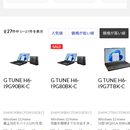
27
全
件中
1～27件を表示
人気順
価格が低い順
価格が高い順
SALE
G TUNE H6-
G TUNE H6-
G TUNE H6-
I9G90BK-C
I9G80BK-C
I9G7TBK-C
[H6I9G90BKCFDW101DEC]
[H6I9G80BKCFDW101DEC]
[H6I9G7TBKCFDW10
Windows 11 Home
Windows 11 Home
Windows 11 Home
最上位のモバイルGPUを搭
性能を極限まで引き出す 水
16型 WQXGA 300H
載した 水冷ゲーミングノー
冷ゲーミングノートPC。イ
載 ハイスペックゲー