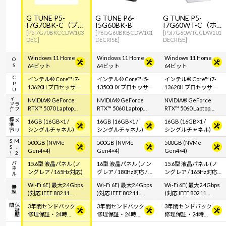
G TUNE P5-
G TUNE P6-
G TUNE P5-
I7G70BK-C（ブラ
I5G60BK-B
I7G60WT-C（ホワ
ック）
イト）
[P5I7G70BKCCDW103
[P6I5G60BKBCDW101
[P5I7G60WTCCDW101
DEC]
DECRISE]
DECRISE]
Windows 11 Home
Windows 11 Home
Windows 11 Home
OS
64ビット
64ビット
64ビット
CPU
インテル® Core™ i7-
インテル® Core™ i5-
インテル® Core™ i7-
13620H プロセッサー
13500HX プロセッサー
13620H プロセッサー
ク
グ
ラ
フ
ィ
ッ
NVIDIA® GeForce
NVIDIA® GeForce
NVIDIA® GeForce
RTX™ 5070 Laptop
RTX™ 5060 Laptop
RTX™ 5060 Laptop
GPU
GPU
GPU
容
メ
モ
リ
標
準
16GB (16GB×1 /
16GB (16GB×1 /
16GB (16GB×1 /
シングルチャネル)
シングルチャネル)
シングルチャネル)
S
M
.
2
S
500GB (NVMe
500GB (NVMe
500GB (NVMe
Gen4×4)
Gen4×4)
Gen4×4)
パネル
15.6型 液晶パネル (ノ
16型 液晶パネル (ノン
15.6型 液晶パネル (ノ
ングレア / 165Hz対応)
グレア / 180Hz対応 / ア
ングレア / 165Hz対応 /
スペクト比16:10)
アスペクト比16:9)
Wi-Fi 6E( 最大2.4Gbps
Wi-Fi 6E( 最大2.4Gbps
Wi-Fi 6E( 最大2.4Gbps
無線
)対応 IEEE 802.11
)対応 IEEE 802.11
)対応 IEEE 802.11
ax/ac/a/b/g/n準拠 ＋
ax/ac/a/b/g/n準拠 ＋
ax/ac/a/b/g/n準拠 ＋
間
保
証
期
3年間センドバック
3年間センドバック
3年間センドバック
Bluetooth 5内蔵
Bluetooth 5内蔵
Bluetooth 5内蔵
修理保証・24時間
修理保証・24時間
修理保証・24時間
×365日電話サポー
×365日電話サポー
×365日電話サポー