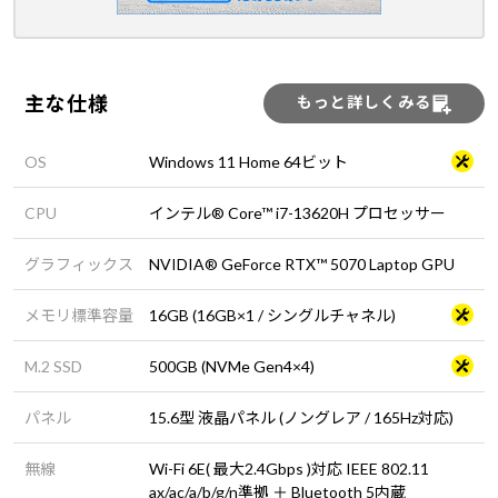
主な仕様
もっと詳しくみる
OS
Windows 11 Home 64ビット
CPU
インテル® Core™ i7-13620H プロセッサー
グラフィックス
NVIDIA® GeForce RTX™ 5070 Laptop GPU
メモリ標準容量
16GB (16GB×1 / シングルチャネル)
M.2 SSD
500GB (NVMe Gen4×4)
パネル
15.6型 液晶パネル (ノングレア / 165Hz対応)
無線
Wi-Fi 6E( 最大2.4Gbps )対応 IEEE 802.11
ax/ac/a/b/g/n準拠 ＋ Bluetooth 5内蔵