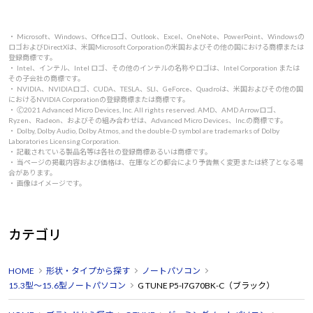
・ Microsoft、Windows、Officeロゴ、Outlook、Excel、OneNote、PowerPoint、Windowsの
ロゴおよびDirectXは、米国Microsoft Corporationの米国およびその他の国における商標または
登録商標です。
・ Intel、インテル、Intel ロゴ、その他のインテルの名称やロゴは、Intel Corporation または
その子会社の商標です。
・ NVIDIA、NVIDIAロゴ、CUDA、TESLA、SLI、GeForce、Quadroは、米国およびその他の国
におけるNVIDIA Corporationの登録商標または商標です。
・ 🄫2021 Advanced Micro Devices, Inc. All rights reserved. AMD、AMD Arrowロゴ、
Ryzen、Radeon、およびその組み合わせは、Advanced Micro Devices、Inc.の商標です。
・ Dolby, Dolby Audio, Dolby Atmos, and the double-D symbol are trademarks of Dolby
Laboratories Licensing Corporation.
・ 記載されている製品名等は各社の登録商標あるいは商標です。
・ 当ページの掲載内容および価格は、在庫などの都合により予告無く変更または終了となる場
合があります。
・ 画像はイメージです。
カテゴリ
HOME
形状・タイプから探す
ノートパソコン
15.3型～15.6型ノートパソコン
G TUNE P5-I7G70BK-C（ブラック）