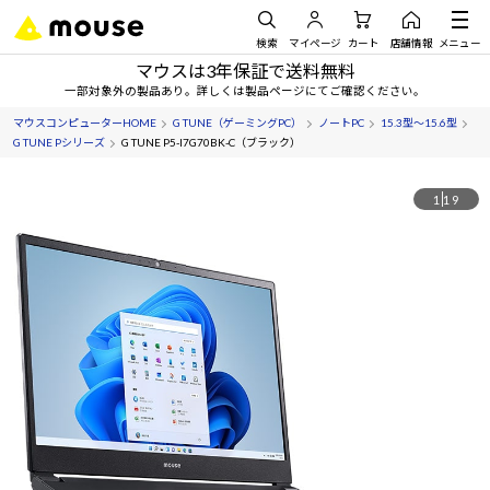
検索
マイページ
カート
店舗情報
メニュー
マウスは3年保証で送料無料
一部対象外の製品あり。詳しくは製品ページにてご確認ください。
マウスコンピューターHOME
G TUNE（ゲーミングPC）
ノートPC
15.3型～15.6型
G TUNE Pシリーズ
G TUNE P5-I7G70BK-C（ブラック）
1
19