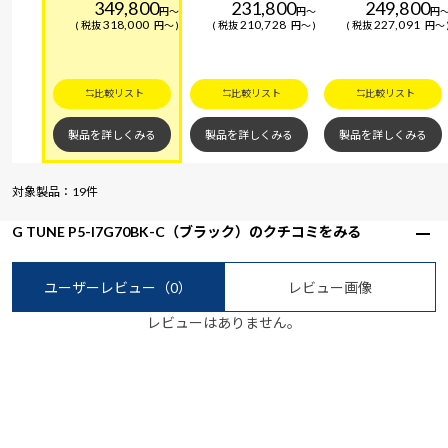
349,800
231,800
249,800
ト
ト
ト
円
～
円
～
円
318,000
210,728
227,091
税抜
円
～
税抜
円
～
税抜
円
～
比較リスト
比較リスト
比較リスト
製品を詳しくみる
製品を詳しくみる
製品を詳しくみる
対象製品：19件
G TUNE P5-I7G70BK-C（ブラック）のクチコミをみる
ユーザーレビュー
（0）
レビュー画像
レビューはありません。