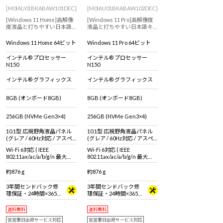
[M0IAU01BKABAW101DEC]
[M0IAU01BKABAW102DEC]
[Windows 11 Home]高解像
[Windows 11 Pro]高解像度
度液晶と打ちやすい日本語
液晶と打ちやすい日本語キ
キーボードを搭載した、ど
ーボードを搭載した、どこ
こでも使える10.1型WUXGA
でも使える10.1型WUXGA液
Windows 11 Home 64ビット
Windows 11 Pro 64ビット
液晶2in1タブレット
晶2in1タブレット
インテル® プロセッサー
インテル® プロセッサー
N150
N150
インテル® グラフィックス
インテル® グラフィックス
8GB (オンボード8GB)
8GB (オンボード8GB)
256GB (NVMe Gen3×4)
256GB (NVMe Gen3×4)
10.1型 広視野角液晶パネル
10.1型 広視野角液晶パネル
(グレア / 60Hz対応 / アスペ
(グレア / 60Hz対応 / アスペ
クト比16:10)
クト比16:10)
Wi-Fi 6対応 ( IEEE
Wi-Fi 6対応 ( IEEE
802.11ax/ac/a/b/g/n 最大
802.11ax/ac/a/b/g/n 最大
2.4Gbps対応 ※連続160MHz
2.4Gbps対応 ※連続160MHz
帯域 Wi-Fi 6対応機器が必要 )
帯域 Wi-Fi 6対応機器が必要 )
約876 g
約876 g
+ Bluetooth 5 内蔵
+ Bluetooth 5 内蔵
3年間センドバック修
3年間センドバック修
理保証・24時間×365
理保証・24時間×365
日電話サポート
日電話サポート
送料無料
送料無料
翌営業日出荷サービス対応
翌営業日出荷サービス対応