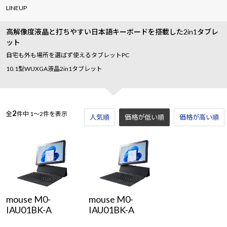
LINEUP
高解像度液晶と打ちやすい日本語キーボードを搭載した2in1タブレ
ット
自宅も外も場所を選ばず使えるタブレットPC
10.1型WUXGA液晶2in1タブレット
2
全
件中
1～2件を表示
人気順
価格が低い順
価格が高い順
mouse M0-
mouse M0-
IAU01BK-A
IAU01BK-A