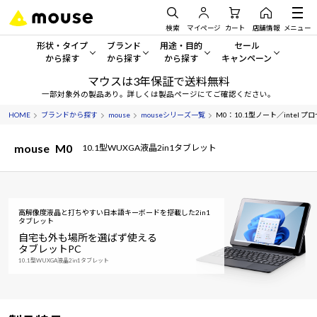
検索
マイページ
カート
店舗情報
メニュー
形状・タイプ
ブランド
用途・目的
セール
から探す
から探す
から探す
キャンペーン
マウスは3年保証で送料無料
形状・タイプから探す をすべてみる
mouse
一般向けパソコン
セール・キャンペーン
一部対象外の製品あり。詳しくは製品ページにてご確認ください。
HOME
ブランドから探す
mouse
mouseシリーズ一覧
M0：10.1型ノート／intel プ
デスクトップPC
G TUNE
ゲーミングPC・ゲーム向けパソコン
期間限定セール
人気モデルが期間限定・お買
mouse
M0
10.1型WUXGA液晶2in1タブレット
ノートPC
NEXTGEAR
クリエイティブ向け
アウトレットパソコン
すべて新品の旧モデル製品な
タブレット
DAIV
ビジネス向けパソコン
高解像度液晶と打ちやすい日本語キーボードを搭載した2in1
おすすめ目玉パソコン
タブレット
サーバー
MousePro
学習向けパソコン
今イチオシのパソコンをピッ
自宅も外も場所を選ばず使える
タブレットPC
ワークステーション
iiyama
スペック/パーツ別
Windows 11
|
Copilot+ PC
10.1型WUXGA液晶2in1タブレット
Windows 11
|
Copilot+ PC
ディスプレイ
AIおすすめパソコン