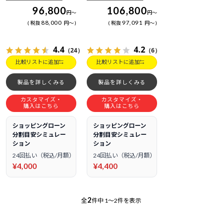
96,800
106,800
円
～
円
～
88,000
97,091
税抜
円
～
税抜
円
～
4.4
4.2
（24）
（6）
比較リストに追加
比較リストに追加
製品を詳しくみる
製品を詳しくみる
カスタマイズ・
カスタマイズ・
購入はこちら
購入はこちら
ショッピングローン
ショッピングローン
分割目安シミュレー
分割目安シミュレー
ション
ション
24回払い（税込/月額）
24回払い（税込/月額）
¥4,000
¥4,400
2
全
件中
1～2件を表示