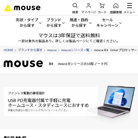
検索
マイページ
カート
店舗情報
メニュー
形状・タイプ
ブランド
用途・目的
セール
から探す
から探す
から探す
キャンペーン
マウスは3年保証で送料無料
形状・タイプから探す をすべてみる
mouse
一般向けパソコン
セール・キャンペーン
一部対象外の製品あり。詳しくは製品ページにてご確認ください。
HOME
ブランドから探す
mouse
mouseシリーズ一覧
mouse B4（intel プロセッサー
デスクトップPC
G TUNE
ゲーミングPC・ゲーム向けパソコン
期間限定セール
人気モデルが期間限定・お買
B4
mouse Bシリーズの14型ノートPC
ノートPC
NEXTGEAR
クリエイティブ向け
アウトレットパソコン
すべて新品の旧モデル製品な
タブレット
DAIV
ビジネス向けパソコン
おすすめ目玉パソコン
ファンレス駆動の静音設計
サーバー
MousePro
学習向けパソコン
今イチオシのパソコンをピッ
USB PD充電器付属で手軽に充電
ホームユース・スタディユースにおすすめ
移動も快適な14型ファンレスモバイルノートパソコン
ワークステーション
iiyama
スペック/パーツ別
Windows 11
|
Copilot+ PC
Windows 11
|
Copilot+ PC
ディスプレイ
AIおすすめパソコン