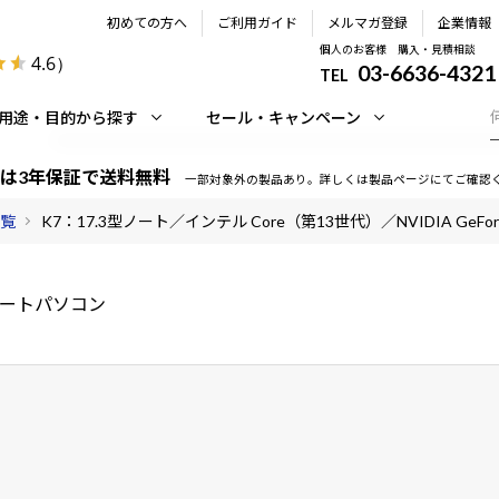
初めての方へ
ご利用ガイド
メルマガ登録
企業情報
個人のお客様 購入・見積相談
4.6
）
03-6636-4321
TEL
用途・目的から探す
セール・キャンペーン
は3年保証で送料無料
一部対象外の製品あり。詳しくは製品ページにてご確認
一覧
K7：17.3型ノート／インテル Core（第13世代）／NVIDIA GeForce
ノートパソコン