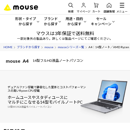
検索
マイページ
カート
店舗情報
メニュー
形状・タイプ
ブランド
用途・目的
セール
から探す
から探す
から探す
キャンペーン
マウスは3年保証で送料無料
形状・タイプから探す をすべてみる
mouse
一般向けパソコン
セール・キャンペーン
一部対象外の製品あり。詳しくは製品ページにてご確認ください。
HOME
ブランドから探す
mouse
mouseシリーズ一覧
A4：14型ノート／AMD Ryzen 5
デスクトップPC
G TUNE
ゲーミングPC・ゲーム向けパソコン
期間限定セール
人気モデルが期間限定・お買
mouse
A4
14型フルHD液晶ノートパソコン
ノートPC
NEXTGEAR
クリエイティブ向け
アウトレットパソコン
すべて新品の旧モデル製品な
タブレット
DAIV
ビジネス向けパソコン
デュアルファン搭載で静音化した筐体とコストパフォーマン
おすすめ目玉パソコン
スの高いRyzen CPU搭載
サーバー
MousePro
学習向けパソコン
今イチオシのパソコンをピッ
ホームユースやスタディユースに
マルチにこなせる14型モバイルノートPC
ワークステーション
iiyama
スペック/パーツ別
Windows 11
|
Copilot+ PC
14型WUXGA液晶モバイルノートパソコン
Windows 11
|
Copilot+ PC
ディスプレイ
AIおすすめパソコン