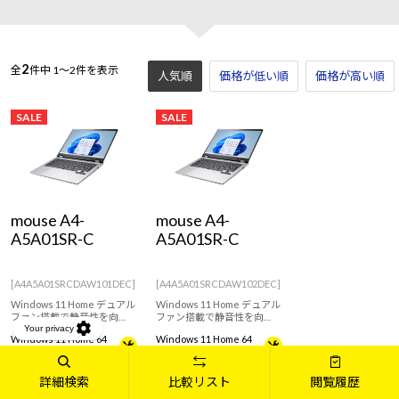
2
全
件中
1～2件を表示
人気順
価格が低い順
価格が高い順
SALE
SALE
mouse A4-
mouse A4-
A5A01SR-C
A5A01SR-C
[A4A5A01SRCDAW101DEC]
[A4A5A01SRCDAW102DEC]
Windows 11 Home デュアル
Windows 11 Home デュアル
ファン搭載で静音性を向
ファン搭載で静音性を向
上！マルチタスクに優れた
上！在宅ワークや動画視聴
Windows 11 Home 64
Windows 11 Home 64
AMD Ryzen 5 7535HS プロセ
におすすめ！マルチタスク
ビット
ビット
ッサ搭載で、日常使いに十
に優れたAMD Ryzen 5
分なスペックを備えた14型
7535HS プロセッサ搭載した
AMD Ryzen™ 5 7535HS プロ
AMD Ryzen™ 5 7535HS プロ
ノート！高い堅牢性と耐久
14型ノート！高い堅牢性と
詳細検索
比較リスト
閲覧履歴
セッサ
セッサ
性を実証された【MIL規格】
耐久性を実証された【MIL規