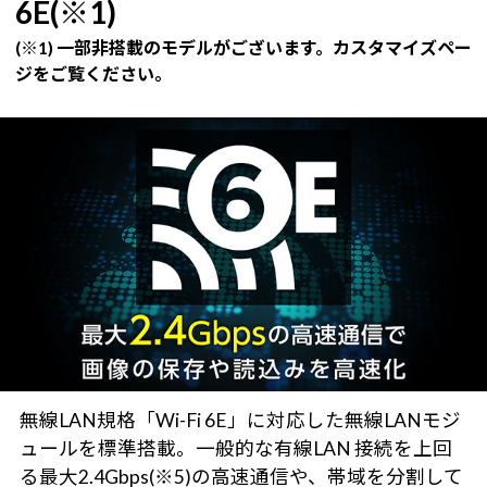
6E(※1)
(※1) 一部非搭載のモデルがございます。カスタマイズペー
ジをご覧ください。
無線LAN規格「Wi-Fi 6E」に対応した無線LANモジ
ュールを標準搭載。一般的な有線LAN 接続を上回
る最大2.4Gbps(※5)の高速通信や、帯域を分割して