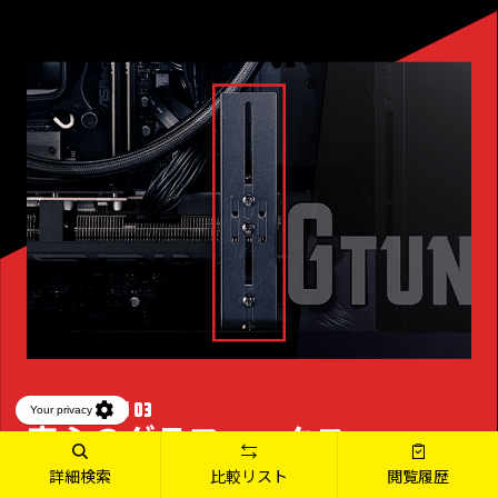
03
FUNCTION
安心のグラフィックス
サポートバー
詳細検索
比較リスト
閲覧履歴