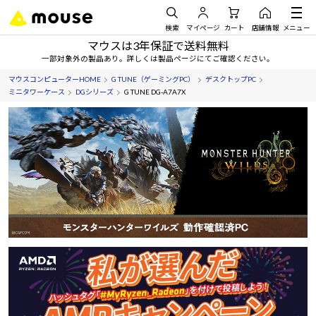
検索
マイページ
カート
店舗情報
メニュー
マウスは3年保証で送料無料
一部対象外の製品あり。詳しくは製品ページにてご確認ください。
マウスコンピューターHOME
G TUNE（ゲーミングPC）
デスクトップPC
ミニタワーケース
DGシリーズ
G TUNE DG-A7A7X