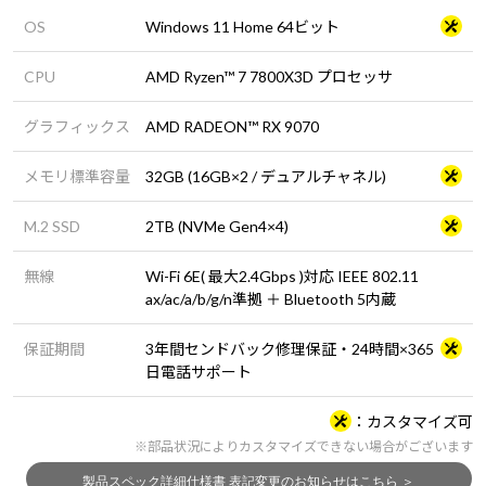
OS
Windows 11 Home 64ビット
CPU
AMD Ryzen™ 7 7800X3D プロセッサ
グラフィックス
AMD RADEON™ RX 9070
メモリ標準容量
32GB (16GB×2 / デュアルチャネル)
M.2 SSD
2TB (NVMe Gen4×4)
無線
Wi-Fi 6E( 最大2.4Gbps )対応 IEEE 802.11
ax/ac/a/b/g/n準拠 ＋ Bluetooth 5内蔵
保証期間
3年間センドバック修理保証・24時間×365
日電話サポート
カスタマイズ可
※部品状況によりカスタマイズできない場合がございます