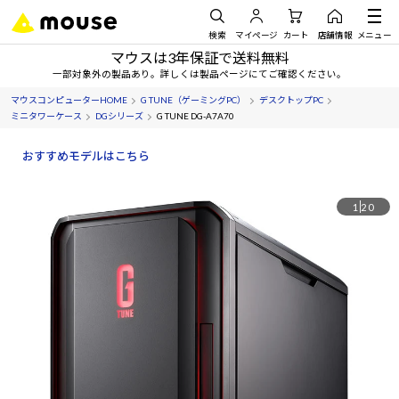
検索
マイページ
カート
店舗情報
メニュー
マウスは3年保証で送料無料
一部対象外の製品あり。詳しくは製品ページにてご確認ください。
マウスコンピューターHOME
G TUNE（ゲーミングPC）
デスクトップPC
ミニタワーケース
DGシリーズ
G TUNE DG-A7A70
おすすめモデルはこちら
1
20