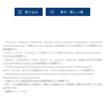
絞り込み
表示：新しい順
・ Microsoft、Windows、Officeロゴ、Outlook、Excel、OneNote、PowerPoint、Windowsの
ロゴおよびDirectXは、米国Microsoft Corporationの米国およびその他の国における商標または
登録商標です。
・ Intel、インテル、Intel ロゴ、その他のインテルの名称やロゴは、Intel Corporation または
その子会社の商標です。
・ NVIDIA、NVIDIAロゴ、CUDA、TESLA、SLI、GeForce、Quadroは、米国およびその他の国
におけるNVIDIA Corporationの登録商標または商標です。
・ 🄫2021 Advanced Micro Devices, Inc. All rights reserved. AMD、AMD Arrowロゴ、
Ryzen、Radeon、およびその組み合わせは、Advanced Micro Devices、Inc.の商標です。
・ Dolby, Dolby Audio, Dolby Atmos, and the double-D symbol are trademarks of Dolby
Laboratories Licensing Corporation.
・ 記載されている製品名等は各社の登録商標あるいは商標です。
・ 当ページの掲載内容および価格は、在庫などの都合により予告無く変更または終了となる場
合があります。
・ 画像はイメージです。