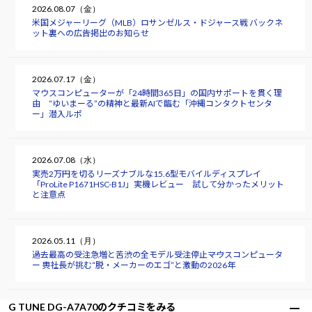
2026.08.07（金）
米国メジャーリーグ（MLB）ロサンゼルス・ドジャース戦 バックネ
ット裏への広告掲出のお知らせ
2026.07.17（金）
マウスコンピューターが「24時間365日」の国内サポートを貫く理
由 “ゆいまーる”の精神と最新AIで臨む「沖縄コンタクトセンタ
ー」潜入ルポ
2026.07.08（水）
実売2万円を切るリーズナブルな15.6型モバイルディスプレイ
「ProLite P1671HSC-B1J」実機レビュー 試して分かったメリット
と注意点
2026.05.11（月）
過去最高の受注急増と苦渋の全モデル受注停止――マウスコンピュータ
ー 軣社長が挑む“脱・メーカーのエゴ”と激動の2026年
G TUNE DG-A7A70のクチコミをみる