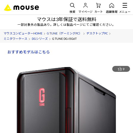
検索
マイページ
カート
店舗情報
メニュー
マウスは3年保証で送料無料
一部対象外の製品あり。詳しくは製品ページにてご確認ください。
マウスコンピューターHOME
G TUNE（ゲーミングPC）
デスクトップPC
ミニタワーケース
DGシリーズ
G TUNE DG-I5G6T
おすすめモデルはこちら
1
19