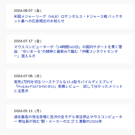
2026.08.07（金）
米国メジャーリーグ（MLB）ロサンゼルス・ドジャース戦 バックネ
ット裏への広告掲出のお知らせ
2026.07.17（金）
マウスコンピューターが「24時間365日」の国内サポートを貫く理
由 “ゆいまーる”の精神と最新AIで臨む「沖縄コンタクトセンタ
ー」潜入ルポ
2026.07.08（水）
実売2万円を切るリーズナブルな15.6型モバイルディスプレイ
「ProLite P1671HSC-B1J」実機レビュー 試して分かったメリット
と注意点
2026.05.11（月）
過去最高の受注急増と苦渋の全モデル受注停止――マウスコンピュータ
ー 軣社長が挑む“脱・メーカーのエゴ”と激動の2026年