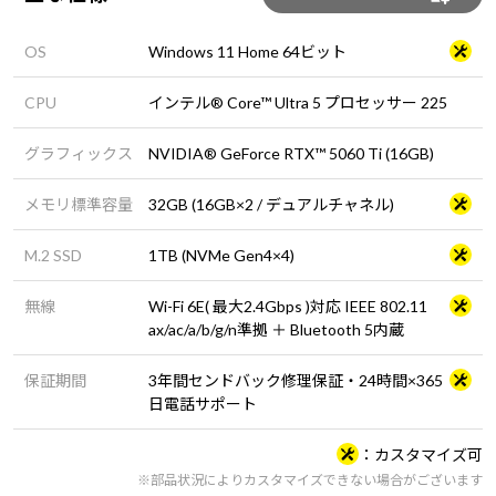
OS
Windows 11 Home 64ビット
CPU
インテル® Core™ Ultra 5 プロセッサー 225
グラフィックス
NVIDIA® GeForce RTX™ 5060 Ti (16GB)
メモリ標準容量
32GB (16GB×2 / デュアルチャネル)
M.2 SSD
1TB (NVMe Gen4×4)
無線
Wi-Fi 6E( 最大2.4Gbps )対応 IEEE 802.11
ax/ac/a/b/g/n準拠 ＋ Bluetooth 5内蔵
保証期間
3年間センドバック修理保証・24時間×365
日電話サポート
カスタマイズ可
※部品状況によりカスタマイズできない場合がございます