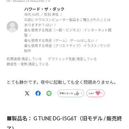
OS：Windows 11 Home 64ビット
ハワード・ザ・ダック
年代:
50代
性別:
男性
以前にマウスコンピューター製品をご購入されたことは
ありますか？:
はい
最も使用する用途（一般・ビジネス）:
インターネット閲
覧
最も使用する用途（ゲーム）:
ゲームはしない
最も使用する用途（クリエイティブ）:
イラスト / マンガ
制作
処理速度
:満足している
グラフィック性能
:満足している
静音性・発熱
:満足している
とても静かです。夜中に起動しても全く問題ありません。
参考になった
0
Like!
0
■製品名： G TUNE DG-I5G6T（旧モデル / 販売終
了）