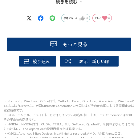
続きを読む
そして想像以上に良かったのがPCケース。写真で見るより
質感が良く、デスクに置いた瞬間に「いい買い物したな」
参考になった
0
Like!
0
とテンションが上がりました。
梱包も丁寧で、初期状態も問題なし。はじめてでも不安な
く使い始められる印象です。
もっと見る
性能だけでなく所有感まで満たされる一台でした。次回の
絞り込み
表示：新しい順
買い替えでも、またマウスコンピューターさんを候補にし
たいと思います。
・ Microsoft、Windows、Officeロゴ、Outlook、Excel、OneNote、PowerPoint、Windowsの
ロゴおよびDirectXは、米国Microsoft Corporationの米国およびその他の国における商標または
登録商標です。
・ Intel、インテル、Intel ロゴ、その他のインテルの名称やロゴは、Intel Corporation または
その子会社の商標です。
・ NVIDIA、NVIDIAロゴ、CUDA、TESLA、SLI、GeForce、Quadroは、米国およびその他の国
におけるNVIDIA Corporationの登録商標または商標です。
・ 🄫2021 Advanced Micro Devices, Inc. All rights reserved. AMD、AMD Arrowロゴ、