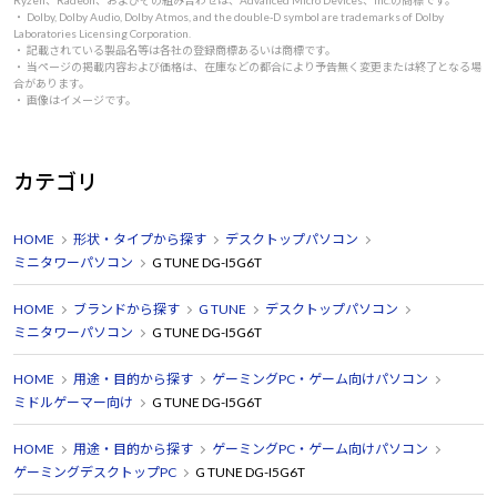
Ryzen、Radeon、およびその組み合わせは、Advanced Micro Devices、Inc.の商標です。
・ Dolby, Dolby Audio, Dolby Atmos, and the double-D symbol are trademarks of Dolby
Laboratories Licensing Corporation.
・ 記載されている製品名等は各社の登録商標あるいは商標です。
・ 当ページの掲載内容および価格は、在庫などの都合により予告無く変更または終了となる場
合があります。
・ 画像はイメージです。
カテゴリ
HOME
形状・タイプから探す
デスクトップパソコン
ミニタワーパソコン
G TUNE DG-I5G6T
HOME
ブランドから探す
G TUNE
デスクトップパソコン
ミニタワーパソコン
G TUNE DG-I5G6T
HOME
用途・目的から探す
ゲーミングPC・ゲーム向けパソコン
ミドルゲーマー向け
G TUNE DG-I5G6T
HOME
用途・目的から探す
ゲーミングPC・ゲーム向けパソコン
ゲーミングデスクトップPC
G TUNE DG-I5G6T