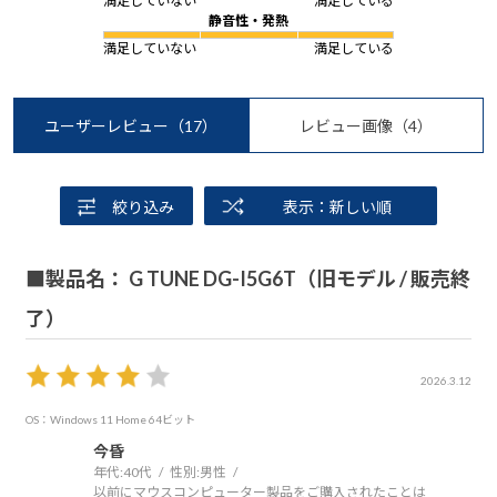
満足していない
満足している
静音性・発熱
満足していない
満足している
ユーザーレビュー
（17）
レビュー画像
（4）
絞り込み
表示：新しい順
■製品名： G TUNE DG-I5G6T（旧モデル / 販売終
了）
2026.3.12
OS：Windows 11 Home 64ビット
今昏
年代:
40代
性別:
男性
以前にマウスコンピューター製品をご購入されたことは