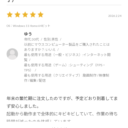
2026.2.24
OS：Windows 11 Home 64ビット
ゆう
年代:
30代
性別:
男性
以前にマウスコンピューター製品をご購入されたことは
ありますか？:
いいえ
最も使用する用途（一般・ビジネス）:
インターネット閲
覧
最も使用する用途（ゲーム）:
シューティング（FPS・
TPS）
最も使用する用途（クリエイティブ）:
動画制作 / 映像制
作 / 編集 / 配信
年末の繁忙期に注文したのですが、予定どおり到着してま
ず安心しました。
起動から動作まで全体的にキビキビしていて、作業の待ち
時間が減ったのを体感しています。