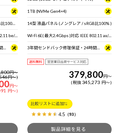
1TB (NVMe Gen4×4)
14型 液晶パネル (ノングレア / sRGB比100% / 60Hz対応)
14型 液晶パネル (ノングレア / sRGB比100% )
Wi-Fi 7 ( 最大5.7Gbps ) 対応 IEEE 802.11 be/ax/ac/a/b/g/n準拠 ＋ Bluetooth 5内蔵
Wi-Fi 6E( 最大2.4Gbps )対応 IEEE 802.11 ax/ac/a/b/g/n準拠 ＋ Bluetooth 5内蔵
3年間センドバック修理保証・24時間×365日電話サポート
3年間センドバック修理保証・24時間×365日電話サポート
送料無料
翌営業日出荷サービス対応
379,800
,800
円
～
円
～
546
円
～
00
345,273
税抜
円
～
円
～
091
円
～
比較リストに追加
4.5
（93）