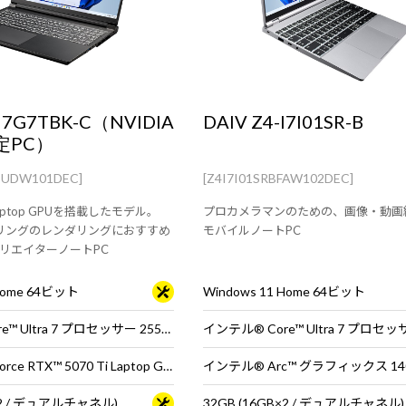
-I7G7TBK-C（NVIDIA
DAIV Z4-I7I01SR-B
認定PC）
CUDW101DEC]
[Z4I7I01SRBFAW102DEC]
i Laptop GPUを搭載したモデル。
プロカメラマンのための、画像・動画
デリングのレンダリングにおすすめ
モバイルノートPC
リエイターノートPC
 Home 64ビット
Windows 11 Home 64ビット
インテル® Core™ Ultra 7 プロセッサー 255HX
インテル® Core™ Ultra 7 プロセッ
NVIDIA® GeForce RTX™ 5070 Ti Laptop GPU
インテル® Arc™ グラフィックス 14
B×2 / デュアルチャネル)
32GB (16GB×2 / デュアルチャネル)