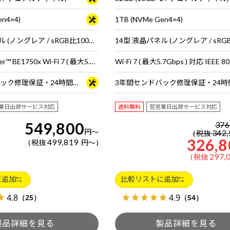
en4×4)
1TB (NVMe Gen4×4)
16型 液晶パネル (ノングレア / sRGB比100% / 180Hz対応)
インテル® Killer™ BE1750x Wi-Fi 7 ( 最大5.7Gbps ) 対応 IEEE 802.11 be/ax/ac/a/b/g/n準拠 ＋ Bluetooth 5内蔵
3年間センドバック修理保証・24時間×365日電話サポート
業日出荷サービス対応
送料無料
翌営業日出荷サービス対応
549,800
376
円
～
342,
税抜
326,8
499,819
税抜
円
～
297,
税抜
に追加
比較リストに追加
4.8
4.9
（25）
（54）