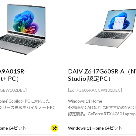
A9A01SR-
DAIV Z6-I7G60SR-A（N
ot+ PC）
Studio 認定PC）
BGEW102DEC]
[Z6I7G60SRACCW101DEC]
 Home]Copilot+ PCに対応した
Windows 11 Home
 AI シリーズ搭載モバイルノートPC
4K動画やCADなどにおすすめのNVIDIA 
認定製品。GeForce RTX 4060 Lapto
の16型クリエイター向けノートPC
 Home 64ビット
Windows 11 Home 64ビット