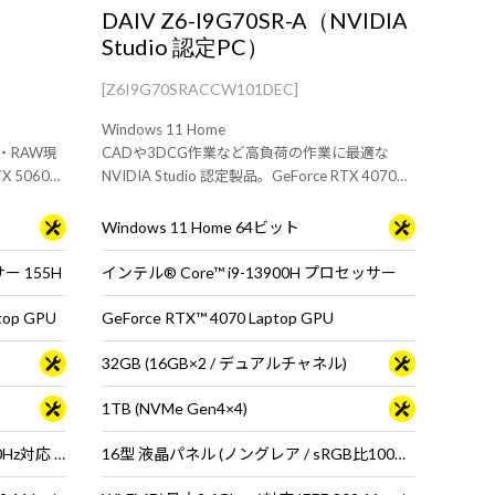
DAIV Z6-I9G70SR-A（NVIDIA
Studio 認定PC）
[Z6I9G70SRACCW101DEC]
Windows 11 Home
・RAW現
CADや3DCG作業など高負荷の作業に最適な
 5060
NVIDIA Studio 認定製品。GeForce RTX 4070
ター向けノー
Laptop GPU搭載のクリエイター向けモダンPC。
メモリは最大64GBのカスタマイズが可能。
Windows 11 Home 64ビット
サー 155H
インテル® Core™ i9-13900H プロセッサー
top GPU
GeForce RTX™ 4070 Laptop GPU
32GB (16GB×2 / デュアルチャネル)
1TB (NVMe Gen4×4)
15.3型 液晶パネル (ノングレア / 180Hz対応 / アスペクト比16:10)
16型 液晶パネル (ノングレア / sRGB比100% / Dolby Vision対応)