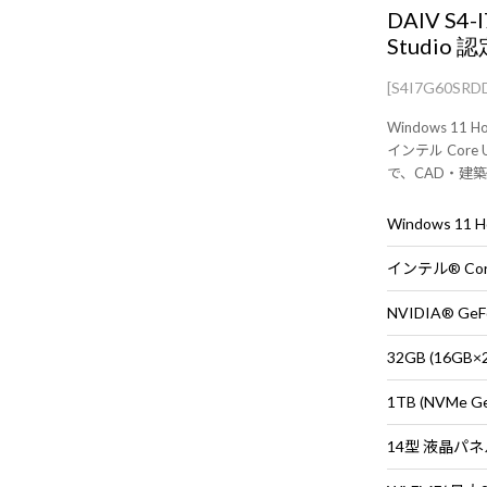
DAIV S4
Studio 
[S4I7G60SR
Windows 11 H
インテル Core 
で、CAD・建築
RAW現像にも
やすい14型モダ
Windows 11
モデル]
インテル® Core
NVIDIA® GeFo
32GB (16G
1TB (NVMe G