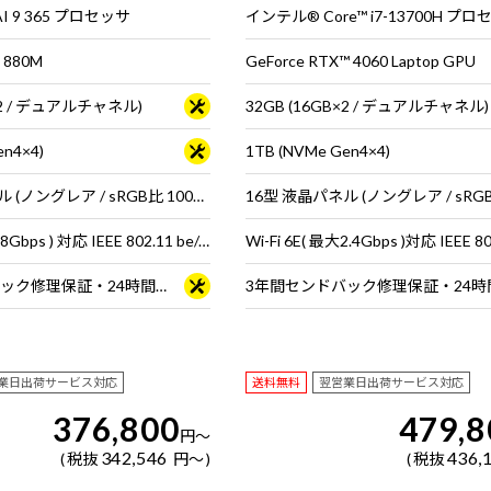
 AI 9 365 プロセッサ
インテル® Core™ i7-13700H プ
 880M
GeForce RTX™ 4060 Laptop GPU
B×2 / デュアルチャネル)
32GB (16GB×2 / デュアルチャネル)
en4×4)
1TB (NVMe Gen4×4)
14型 液晶パネル (ノングレア / sRGB比 100% / 60Hz対応)
Wi-Fi 7 ( 最大2.8Gbps ) 対応 IEEE 802.11 be/ax/ac/a/b/g/n準拠 ＋ Bluetooth 5内蔵
3年間センドバック修理保証・24時間×365日電話サポート
業日出荷サービス対応
送料無料
翌営業日出荷サービス対応
376,800
479,8
円
～
342,546
436,
税抜
円
～
税抜