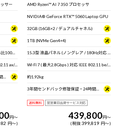
ロセッサー
AMD Ryzen™ AI 7 350 プロセッサ
NVIDIA® GeForce RTX™ 5060 Laptop GPU
32GB (16GB×2 / デュアルチャネル)
1TB (NVMe Gen4×4)
16型 液晶パネル (ノングレア / sRGB比100% / Dolby Vision対応)
15.3型 液晶パネル (ノングレア / 180Hz対応 / アスペクト比16:10)
Wi-Fi 6E( 最大2.4Gbps )対応 IEEE 802.11 ax/ac/a/b/g/n準拠 ＋ Bluetooth 5内蔵
Wi-Fi 7 ( 最大2.8Gbps ) 対応 IEEE 802.11 be/ax/ac/a/b/g/n準拠 ＋ Bluetooth 5内蔵
3年間センドバック修理保証・24時間×365日電話サポート
約1.92kg
3年間センドバック修理保証・24時間×365日電話サポート
送料無料
翌営業日出荷サービス対応
00
439,800
円
～
円
～
182
399,819
円
～
税抜
円
～