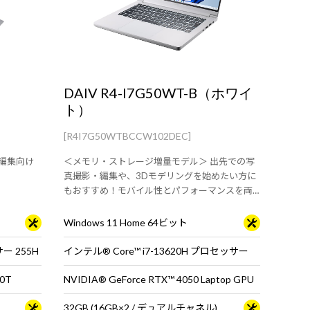
DAIV R4-I7G50WT-B（ホワイ
ト）
[R4I7G50WTBCCW102DEC]
編集向け
＜メモリ・ストレージ増量モデル＞ 出先での写
真撮影・編集や、3Dモデリングを始めたい方に
もおすすめ！モバイル性とパフォーマンスを両
立した14型クリエイター向けノートPC
Windows 11 Home 64ビット
サー 255H
インテル® Core™ i7-13620H プロセッサー
0T
NVIDIA® GeForce RTX™ 4050 Laptop GPU
32GB (16GB×2 / デュアルチャネル)