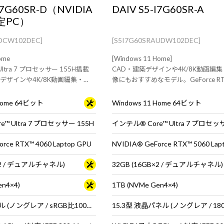
-I7G60SR-D（NVIDIA
DAIV S5-I7G60SR-A
認定PC）
DDCW102DEC]
[S5I7G60SRAUDW102DEC]
ome
[Windows 11 Home]
Ultra 7 プロセッサー 155H搭載
CAD・建築デザインや4K/8K動画編集
デザインや4K/8K動画編集・
像にもおすすめなモデル。GeForce RTX
おすすめ。機材と一緒に持ち歩き
Laptop GPU搭載の15.3型クリエイ
ンPC [メモリ・ストレージ増量
トPC
 Home 64ビット
Windows 11 Home 64ビット
™ Ultra 7 プロセッサー 155H
インテル® Core™ Ultra 7 プロセッ
rce RTX™ 4060 Laptop GPU
NVIDIA® GeForce RTX™ 5060 Lap
B×2 / デュアルチャネル)
32GB (16GB×2 / デュアルチャネル)
en4×4)
1TB (NVMe Gen4×4)
14型 液晶パネル (ノングレア / sRGB比100% / 120Hz対応 )