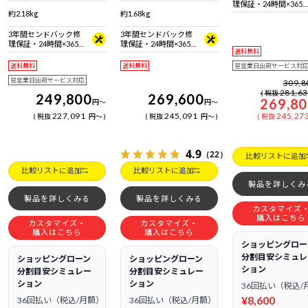
拠 ＋ Bluetooth 5内蔵
準拠 ＋ Bluetooth 5内蔵
理保証・24時間×365
約2.18kg
約1.68kg
日電話サポート
3年間センドバック修
3年間センドバック修
理保証・24時間×365
理保証・24時間×365
送料無料
日電話サポート
日電話サポート
送料無料
送料無料
翌営業日出荷サービス対
翌営業日出荷サービス対応
309,8
281,6
税抜
249,800
269,600
269,8
円
～
円
～
227,091
245,091
245,27
税抜
円
～
税抜
円
～
税抜
4.9
（22）
比較リストに追加
比較リストに追加
比較リストに追加
製品を詳しくみ
製品を詳しくみる
製品を詳しくみる
カスタマイズ
購入はこちら
カスタマイズ・
カスタマイズ・
購入はこちら
購入はこちら
ショッピングロー
分割目安シミュレ
ショッピングローン
ショッピングローン
ション
分割目安シミュレー
分割目安シミュレー
ション
ション
36回払い（税込/
¥8,600
36回払い（税込/月額）
36回払い（税込/月額）