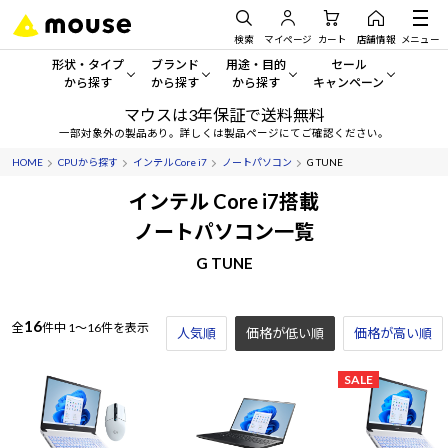
検索
マイページ
カート
店舗情報
メニュー
形状・タイプ
ブランド
用途・目的
セール
から探す
から探す
から探す
キャンペーン
マウスは3年保証で送料無料
形状・タイプから探す をすべてみる
mouse
一般向けパソコン
セール・キャンペーン
一部対象外の製品あり。詳しくは製品ページにてご確認ください。
HOME
CPUから探す
インテル Core i7
ノートパソコン
G TUNE
デスクトップPC
G TUNE
ゲーミングPC・ゲーム向けパソコン
期間限定セール
人気モデルが期間限定・お買
インテル Core i7搭載
ノートPC
NEXTGEAR
クリエイティブ向け
ノートパソコン一覧
アウトレットパソコン
すべて新品の旧モデル製品な
G TUNE
タブレット
DAIV
ビジネス向けパソコン
おすすめ目玉パソコン
サーバー
MousePro
学習向けパソコン
今イチオシのパソコンをピッ
16
全
件中
1～16件を表示
人気順
価格が低い順
価格が高い順
ワークステーション
iiyama
スペック/パーツ別
Windows 11
|
Copilot+ PC
SALE
Windows 11
|
Copilot+ PC
ディスプレイ
AIおすすめパソコン