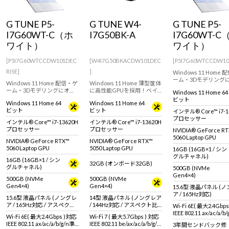
Windows 11
|
Copilot+ PC
Windows 11
|
Copilot+ PC
G TUNE P5-
G TUNE W4-
G TUNE P5-
I7G60WT-C（ホ
I7G50BK-A
I7G60WT-C
ワイト）
ワイト）
[P5I7G60WTCCDW101DEC
[W4I7G50BKACDW101DEC
[P5I7G60WTCCDW10
RISE]
]
Windows 11 Home
ーム・3Dモデリング
Windows 11 Home 配信・ゲ
Windows 11 Home 薄型筐体
スメ！カラバリ豊富な1
ーム・3Dモデリングにオス
に高性能GPUを採用！ベイ
Windows 11 Home 64
WQHD液晶ゲーミン
スメ！カラバリ豊富な15.6型
パーチャンバーで高効率冷
ビット
トPC！RTX 5060 Lapt
Windows 11 Home 64
Windows 11 Home 64
WQHD液晶ゲーミングノー
却を実現！14型 WUXGA
GPU 搭載。
ビット
ビット
インテル® Core™ i7-1
トPC！RTX 5060 Laptop
144Hz液晶ゲーミングノート
プロセッサー
GPU 搭載。Logicool
PC！RTX 5050 Laptop GPU
インテル® Core™ i7-13620H
インテル® Core™ i7-13620H
G304rWH 付属！
搭載。
プロセッサー
プロセッサー
NVIDIA® GeForce R
5060 Laptop GPU
NVIDIA® GeForce RTX™
NVIDIA® GeForce RTX™
5060 Laptop GPU
5050 Laptop GPU
16GB (16GB×1 / シン
グルチャネル)
16GB (16GB×1 / シン
32GB (オンボード32GB)
グルチャネル)
500GB (NVMe
Gen4×4)
500GB (NVMe
500GB (NVMe
Gen4×4)
Gen4×4)
15.6型 液晶パネル (
ア / 165Hz対応)
15.6型 液晶パネル (ノングレ
14型 液晶パネル (ノングレア
ア / 165Hz対応 / アスペクト
/ 144Hz対応 / アスペクト比
Wi-Fi 6E( 最大2.4Gbp
比16:9)
16:10)
IEEE 802.11 ax/ac/a/b
Wi-Fi 6E( 最大2.4Gbps )対応
Wi-Fi 7 ( 最大5.7Gbps ) 対応
拠 ＋ Bluetooth 5内蔵
IEEE 802.11 ax/ac/a/b/g/n準
IEEE 802.11 be/ax/ac/a/b/g/n
3年間センドバック修