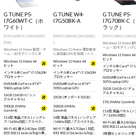
Windows 11
|
Copilot+ PC
Windows 11
|
Copilot+ PC
G TUNE P5-
G TUNE W4-
G TUNE P5-
I7G60WT-C（ホ
I7G50BK-A
I7G70BK-C
ワイト）
ラック）
[P5I7G60WTCCDW101DEC
[W4I7G50BKACDW101DEC
[P5I7G70BKCCDW10
RISE]
]
Windows 11 Home
ーム・3Dモデリング
Windows 11 Home 配信・ゲ
Windows 11 Home 薄型筐体
スメ！カラバリ豊富な1
ーム・3Dモデリングにオス
に高性能GPUを採用！ベイ
Windows 11 Home 64
WQHD液晶ゲーミン
スメ！カラバリ豊富な15.6型
パーチャンバーで高効率冷
ビット
トPC！RTX 5070 Lapt
Windows 11 Home 64
Windows 11 Home 64
WQHD液晶ゲーミングノー
却を実現！14型 WUXGA
GPU 搭載。
ビット
ビット
インテル® Core™ i7-1
トPC！RTX 5060 Laptop
144Hz液晶ゲーミングノート
プロセッサー
GPU 搭載。Logicool
PC！RTX 5050 Laptop GPU
インテル® Core™ i7-13620H
インテル® Core™ i7-13620H
G304rWH 付属！
搭載。
プロセッサー
プロセッサー
NVIDIA® GeForce R
5070 Laptop GPU
NVIDIA® GeForce RTX™
NVIDIA® GeForce RTX™
5060 Laptop GPU
5050 Laptop GPU
32GB (16GB×2 / デュ
アルチャネル)
16GB (16GB×1 / シン
32GB (オンボード32GB)
グルチャネル)
1TB (NVMe Gen4×4)
500GB (NVMe
500GB (NVMe
Gen4×4)
Gen4×4)
15.6型 液晶パネル (
ア / 165Hz対応)
15.6型 液晶パネル (ノングレ
14型 液晶パネル (ノングレア
ア / 165Hz対応 / アスペクト
/ 144Hz対応 / アスペクト比
Wi-Fi 6E( 最大2.4Gbp
比16:9)
16:10)
IEEE 802.11 ax/ac/a/b
Wi-Fi 6E( 最大2.4Gbps )対応
Wi-Fi 7 ( 最大5.7Gbps ) 対応
拠 ＋ Bluetooth 5内蔵
IEEE 802.11 ax/ac/a/b/g/n準
IEEE 802.11 be/ax/ac/a/b/g/n
3年間センドバック修