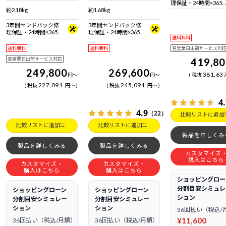
拠 ＋ Bluetooth 5内蔵
準拠 ＋ Bluetooth 5内蔵
理保証・24時間×365
約2.18kg
約1.68kg
日電話サポート
3年間センドバック修
3年間センドバック修
理保証・24時間×365
理保証・24時間×365
送料無料
日電話サポート
日電話サポート
送料無料
送料無料
翌営業日出荷サービス対
翌営業日出荷サービス対応
419,8
249,800
269,600
381,63
円
～
円
～
税抜
227,091
245,091
税抜
円
～
税抜
円
～
4
4.9
（22）
比較リストに追加
比較リストに追加
比較リストに追加
製品を詳しくみ
製品を詳しくみる
製品を詳しくみる
カスタマイズ
購入はこちら
カスタマイズ・
カスタマイズ・
購入はこちら
購入はこちら
ショッピングロー
分割目安シミュレ
ショッピングローン
ショッピングローン
ション
分割目安シミュレー
分割目安シミュレー
ション
ション
36回払い（税込/
¥11,600
36回払い（税込/月額）
36回払い（税込/月額）