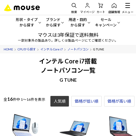
検索
マイページ
カート
店舗情報
メニュー
形状・タイプ
ブランド
用途・目的
セール
から探す
から探す
から探す
キャンペーン
マウスは3年保証で送料無料
形状・タイプから探す をすべてみる
mouse
一般向けパソコン
セール・キャンペーン
一部対象外の製品あり。詳しくは製品ページにてご確認ください。
HOME
CPUから探す
インテル Core i7
ノートパソコン
G TUNE
デスクトップPC
G TUNE
ゲーミングPC・ゲーム向けパソコン
期間限定セール
人気モデルが期間限定・お買
インテル Core i7搭載
ノートPC
NEXTGEAR
クリエイティブ向け
ノートパソコン一覧
アウトレットパソコン
すべて新品の旧モデル製品な
G TUNE
タブレット
DAIV
ビジネス向けパソコン
おすすめ目玉パソコン
サーバー
MousePro
学習向けパソコン
今イチオシのパソコンをピッ
16
全
件中
1～16件を表示
人気順
価格が低い順
価格が高い順
ワークステーション
iiyama
スペック/パーツ別
Windows 11
|
Copilot+ PC
Windows 11
|
Copilot+ PC
ディスプレイ
AIおすすめパソコン