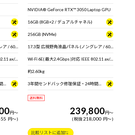
NVIDIA® GeForce RTX™ 3050 Laptop GPU
16GB (8GB×2 / デュアルチャネル)
256GB (NVMe)
15.6型 広視野角液晶パネル (ノングレア / 60Hz対応 / アスペクト比16:9)
17.3型 広視野角液晶パネル (ノングレア / 60Hz対応 / アスペクト比16:9)
Wi-Fi 6E( 最大2.4Gbps )対応 IEEE 802.11 ax/ac/a/b/g/n準拠 ＋ Bluetooth 5内蔵
Wi-Fi 6E( 最大2.4Gbps )対応 IEEE 802.11 ax/ac/a/b/g/n準拠 ＋ Bluetooth 5内蔵
約2.60kg
3年間センドバック修理保証・24時間×365日電話サポート
3年間センドバック修理保証・24時間×365日電話サポート
送料無料
00
239,800
円
～
円
～
455
218,000
円
～
税抜
円
～
比較リストに追加