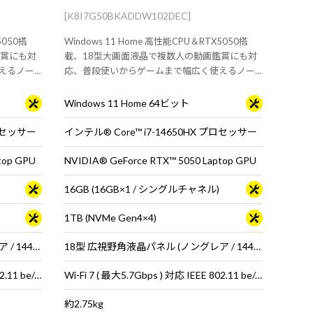
[K8I7G50BKADDW102DEC]
5050搭
Windows 11 Home 高性能CPU＆RTX5050搭
鑑賞にも対
載、18型大画面液晶で複数人の動画鑑賞にも対
えるノー
応、普段使いからゲームまで幅広く使えるノー
トPC！
Windows 11 Home 64ビット
プロセッサー
インテル® Core™ i7-14650HX プロセッサー
top GPU
NVIDIA® GeForce RTX™ 5050 Laptop GPU
16GB (16GB×1 / シングルチャネル)
1TB (NVMe Gen4×4)
18型 広視野角液晶パネル (ノングレア / 144Hz対応 / アスペクト比16:10)
18型 広視野角液晶パネル (ノングレア / 144Hz対応 / アスペクト比16:10)
Wi-Fi 7 ( 最大5.7Gbps ) 対応 IEEE 802.11 be/ax/ac/a/b/g/n準拠 ＋ Bluetooth 5内蔵
Wi-Fi 7 ( 最大5.7Gbps ) 対応 IEEE 802.11 be/ax/ac/a/b/g/n準拠 ＋ Bluetooth 5内蔵
約2.75kg