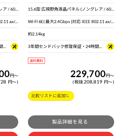
15.6型 広視野角液晶パネル (ノングレア / 60Hz対応 / アスペクト比16:9)
15.6型 広視野角液晶パネル (ノングレア / 60Hz対応 / アスペクト比16:9)
Wi-Fi 6E( 最大2.4Gbps )対応 IEEE 802.11 ax/ac/a/b/g/n準拠 ＋ Bluetooth 5内蔵
Wi-Fi 6E( 最大2.4Gbps )対応 IEEE 802.11 ax/ac/a/b/g/n準拠 ＋ Bluetooth 5内蔵
約2.14kg
3年間センドバック修理保証・24時間×365日電話サポート
3年間センドバック修理保証・24時間×365日電話サポート
送料無料
00
229,700
円
～
円
～
728
208,819
円
～
税抜
円
～
比較リストに追加