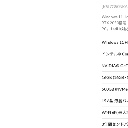
[K5I7G50BK
Windows 11 H
RTX 2050
PC。144H
やライトゲーム
Windows 11
インテル® Cor
NVIDIA® GeFo
16GB (16G
500GB (NVMe