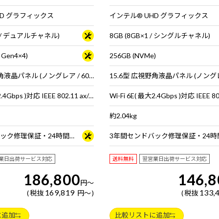
HD グラフィックス
インテル® UHD グラフィックス
×2 / デュアルチャネル)
8GB (8GB×1 / シングルチャネル)
 Gen4×4)
256GB (NVMe)
15.6型 広視野角液晶パネル (ノングレア / 60Hz対応 / アスペクト比16:9)
Wi-Fi 6E( 最大2.4Gbps )対応 IEEE 802.11 ax/ac/a/b/g/n準拠 ＋ Bluetooth 5内蔵
約2.04kg
3年間センドバック修理保証・24時間×365日電話サポート
業日出荷サービス対応
送料無料
翌営業日出荷サービス対応
186,800
146,8
円
～
169,819
133,
税抜
円
～
税抜
に追加
比較リストに追加