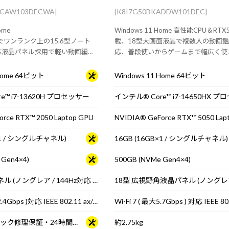
ACAW103DECWA]
[K8I7G50BKADDW101DEC]
ome
Windows 11 Home 高性能CPU＆RTX
搭載でワンランク上の15.6型ノート
載、18型大画面液晶で複数人の動画
z対応液晶パネル採用で軽い動画編集
応、普段使いからゲームまで幅広く使
にもおすすめ！
トPC！
 Home 64ビット
Windows 11 Home 64ビット
e™ i7-13620H プロセッサー
インテル® Core™ i7-14650HX 
rce RTX™ 2050 Laptop GPU
NVIDIA® GeForce RTX™ 5050 Lap
B×1 / シングルチャネル)
16GB (16GB×1 / シングルチャネル)
 Gen4×4)
500GB (NVMe Gen4×4)
15.6型 液晶パネル (ノングレア / 144Hz対応 / アスペクト比16:9)
Wi-Fi 6E( 最大2.4Gbps )対応 IEEE 802.11 ax/ac/a/b/g/n準拠 ＋ Bluetooth 5内蔵
3年間センドバック修理保証・24時間×365日電話サポート
約2.75kg