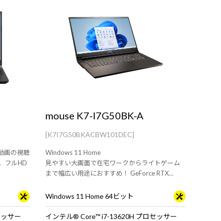
mouse K7-I7G50BK-A
[K7I7G50BKACBW101DEC]
載で動画の視聴
Windows 11 Home
。フルHD
見やすい大画面で在宅ワークからライトゲーム
まで幅広い用途におすすめ！ GeForce RTX
3050 Laptop GPU 搭載17.3型ノートパソコン！
Windows 11 Home 64ビット
ロセッサー
インテル® Core™ i7-13620H プロセッサー