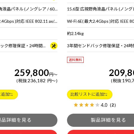
17.3型 広視野角液晶パネル (ノングレア / 60Hz対応 / アスペクト比16:9)
Wi-Fi 6E( 最大2.4Gbps )対応 IEEE 802.11 ax/ac/a/b/g/n準拠 ＋ Bluetooth 5内蔵
約2.14kg
3年間センドバック修理保証・24時間×365日電話サポート
送料無料
259,800
209,8
円
～
236,182
190,
税抜
円
～
税抜
に追加
比較リストに追加
4.0
（2）