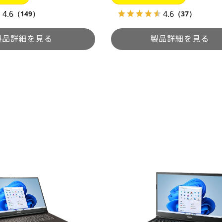
4.6
4.6
（149）
（37）