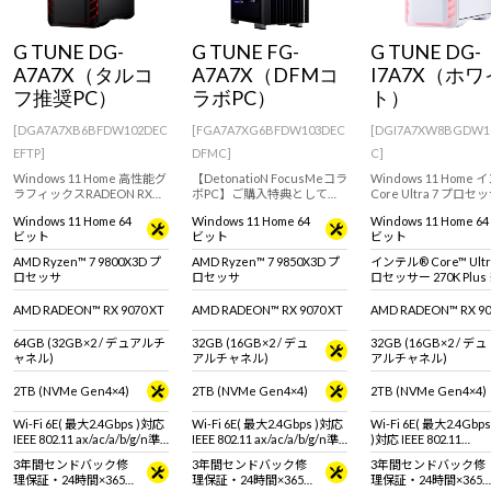
Windows 11
|
Copilot+ PC
Windows 11
|
Copilot+ PC
G TUNE DG-
G TUNE FG-
G TUNE DG-
A7A7X（タルコ
A7A7X（DFMコ
I7A7X（ホワ
フ推奨PC）
ラボPC）
ト）
[DGA7A7XB6BFDW102DEC
[FGA7A7XG6BFDW103DEC
[DGI7A7XW8BGDW1
EFTP]
DFMC]
C]
Windows 11 Home 高性能グ
【DetonatioN FocusMeコラ
Windows 11 Home
ラフィックスRADEON RX
ボPC】ご購入特典としてコ
Core Ultra 7 プロセ
9070 XT / 16GB を搭載した
ラボモデルをご購入いただ
270K Plus & RADEON
Windows 11 Home 64
Windows 11 Home 64
Windows 11 Home 64
ゲーミングPC。快適なゲー
いた方に、オリジナルノベ
9070 XT (16GB) を
ビット
ビット
ビット
ムプレイや動画編集、配信
ルティをプレゼント。
ミドルハイクラスゲー
におすすめです。※モニタ・
グPC。快適なゲーム
AMD Ryzen™ 7 9800X3D プ
AMD Ryzen™ 7 9850X3D プ
インテル® Core™ Ultr
マウス・キーボードは別売
や動画編集、配信にお
ロセッサ
ロセッサ
ロセッサー 270K Plus
りです。
めです。
動作
AMD RADEON™ RX 9070 XT
AMD RADEON™ RX 9070 XT
AMD RADEON™ RX 90
64GB (32GB×2 / デュアルチ
32GB (16GB×2 / デュ
32GB (16GB×2 / デュ
ャネル)
アルチャネル)
アルチャネル)
2TB (NVMe Gen4×4)
2TB (NVMe Gen4×4)
2TB (NVMe Gen4×4)
Wi-Fi 6E( 最大2.4Gbps )対応
Wi-Fi 6E( 最大2.4Gbps )対応
Wi-Fi 6E( 最大2.4Gbps
IEEE 802.11 ax/ac/a/b/g/n準
IEEE 802.11 ax/ac/a/b/g/n準
)対応 IEEE 802.11
拠 ＋ Bluetooth 5内蔵
拠 ＋ Bluetooth 5内蔵
ax/ac/a/b/g/n準拠 ＋
3年間センドバック修
3年間センドバック修
3年間センドバック修
Bluetooth 5内蔵
理保証・24時間×365
理保証・24時間×365
理保証・24時間×365