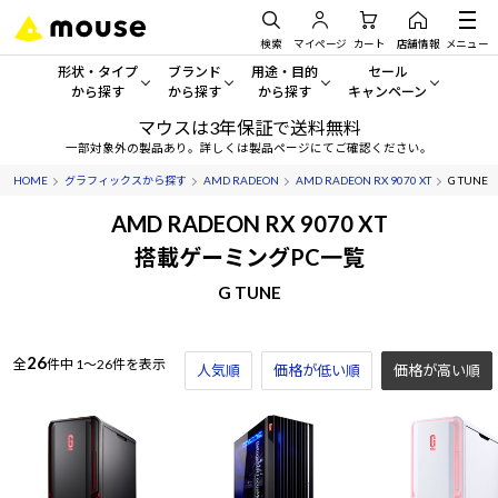
検索
マイページ
カート
店舗情報
メニュー
形状・タイプ
ブランド
用途・目的
セール
から探す
から探す
から探す
キャンペーン
マウスは3年保証で送料無料
形状・タイプから探す をすべてみる
mouse
一般向けパソコン
セール・キャンペーン
一部対象外の製品あり。詳しくは製品ページにてご確認ください。
HOME
グラフィックスから探す
AMD RADEON
AMD RADEON RX 9070 XT
G TUNE
デスクトップPC
G TUNE
ゲーミングPC・ゲーム向けパソコン
期間限定セール
人気モデルが期間限定・お買
AMD RADEON RX 9070 XT
ノートPC
NEXTGEAR
クリエイティブ向け
搭載ゲーミングPC一覧
アウトレットパソコン
すべて新品の旧モデル製品な
G TUNE
タブレット
DAIV
ビジネス向けパソコン
おすすめ目玉パソコン
サーバー
MousePro
学習向けパソコン
今イチオシのパソコンをピッ
26
全
件中
1～26件を表示
人気順
価格が低い順
価格が高い順
ワークステーション
iiyama
スペック/パーツ別
Windows 11
|
Copilot+ PC
Windows 11
|
Copilot+ PC
ディスプレイ
AIおすすめパソコン