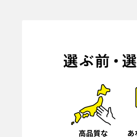
高品質な
あ