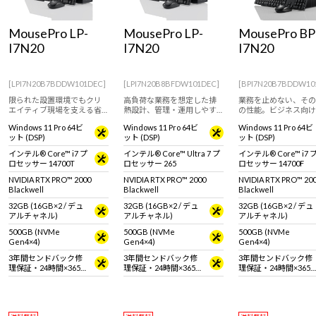
Windows 11
|
Copilot+ PC
Windows 11
|
Copilot+ PC
MousePro LP-
MousePro LP-
MousePro BP
I7N20
I7N20
I7N20
[LPI7N20B7BDDW101DEC]
[LPI7N20B8BFDW101DEC]
[BPI7N20B7BDDW10
限られた設置環境でもクリ
高負荷な業務を想定した排
業務を止めない、その
エイティブ現場を支える省
熱設計、管理・運用しやす
の性能。ビジネス向け
スペースデスクトップパソ
い省スペースデスクトップ
クトップパソコン
Windows 11 Pro 64ビ
Windows 11 Pro 64ビ
Windows 11 Pro 64ビ
コン
パソコン
ット (DSP)
ット (DSP)
ット (DSP)
インテル® Core™ i7 プ
インテル® Core™ Ultra 7 プ
インテル® Core™ i7 
ロセッサー 14700T
ロセッサー 265
ロセッサー 14700F
NVIDIA RTX PRO™ 2000
NVIDIA RTX PRO™ 2000
NVIDIA RTX PRO™ 20
Blackwell
Blackwell
Blackwell
32GB (16GB×2 / デュ
32GB (16GB×2 / デュ
32GB (16GB×2 / デュ
アルチャネル)
アルチャネル)
アルチャネル)
500GB (NVMe
500GB (NVMe
500GB (NVMe
Gen4×4)
Gen4×4)
Gen4×4)
3年間センドバック修
3年間センドバック修
3年間センドバック修
理保証・24時間×365
理保証・24時間×365
理保証・24時間×365
日電話サポート
日電話サポート
日電話サポート