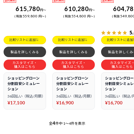
送料無料
送料無料
送料無料
615,780
610,280
604,7
円
～
円
～
559,800
554,800
549,80
税抜
円
～
税抜
円
～
税抜
5
比較リストに追加
比較リストに追加
比較リストに追加
製品を詳しくみる
製品を詳しくみる
製品を詳しくみ
カスタマイズ・
カスタマイズ・
カスタマイズ
購入はこちら
購入はこちら
購入はこちら
ショッピングローン
ショッピングローン
ショッピングロー
分割目安シミュレー
分割目安シミュレー
分割目安シミュレ
ション
ション
ション
36回払い（税込/月額）
36回払い（税込/月額）
36回払い（税込/
¥17,100
¥16,900
¥16,700
4
全
件中
1～4件を表示