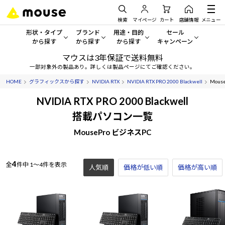
検索
マイページ
カート
店舗情報
メニュー
形状・タイプ
ブランド
用途・目的
セール
から探す
から探す
から探す
キャンペーン
マウスは3年保証で送料無料
形状・タイプから探す をすべてみる
mouse
一般向けパソコン
セール・キャンペーン
一部対象外の製品あり。詳しくは製品ページにてご確認ください。
HOME
グラフィックスから探す
NVIDIA RTX
NVIDIA RTX PRO 2000 Blackwell
Mouse
デスクトップPC
G TUNE
ゲーミングPC・ゲーム向けパソコン
期間限定セール
人気モデルが期間限定・お買
NVIDIA RTX PRO 2000 Blackwell
ノートPC
NEXTGEAR
クリエイティブ向け
搭載パソコン一覧
アウトレットパソコン
すべて新品の旧モデル製品な
MousePro ビジネスPC
タブレット
DAIV
ビジネス向けパソコン
おすすめ目玉パソコン
サーバー
MousePro
学習向けパソコン
今イチオシのパソコンをピッ
4
全
件中
1～4件を表示
人気順
価格が低い順
価格が高い順
ワークステーション
iiyama
スペック/パーツ別
Windows 11
|
Copilot+ PC
Windows 11
|
Copilot+ PC
ディスプレイ
AIおすすめパソコン