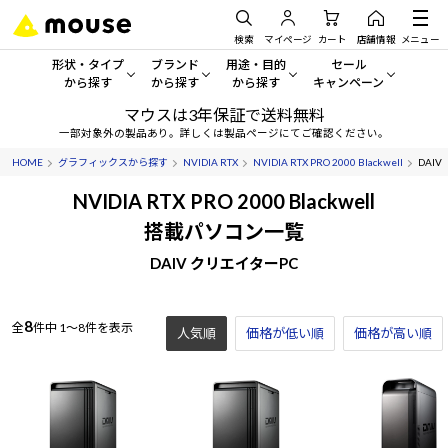
検索
マイページ
カート
店舗情報
メニュー
形状・タイプ
ブランド
用途・目的
セール
から探す
から探す
から探す
キャンペーン
マウスは3年保証で送料無料
形状・タイプから探す をすべてみる
mouse
一般向けパソコン
セール・キャンペーン
一部対象外の製品あり。詳しくは製品ページにてご確認ください。
HOME
グラフィックスから探す
NVIDIA RTX
NVIDIA RTX PRO 2000 Blackwell
DAIV
デスクトップPC
G TUNE
ゲーミングPC・ゲーム向けパソコン
期間限定セール
人気モデルが期間限定・お買
NVIDIA RTX PRO 2000 Blackwell
ノートPC
NEXTGEAR
クリエイティブ向け
搭載パソコン一覧
アウトレットパソコン
すべて新品の旧モデル製品な
DAIV クリエイターPC
タブレット
DAIV
ビジネス向けパソコン
おすすめ目玉パソコン
サーバー
MousePro
学習向けパソコン
今イチオシのパソコンをピッ
8
全
件中
1～8件を表示
人気順
価格が低い順
価格が高い順
ワークステーション
iiyama
スペック/パーツ別
Windows 11
|
Copilot+ PC
Windows 11
|
Copilot+ PC
ディスプレイ
AIおすすめパソコン