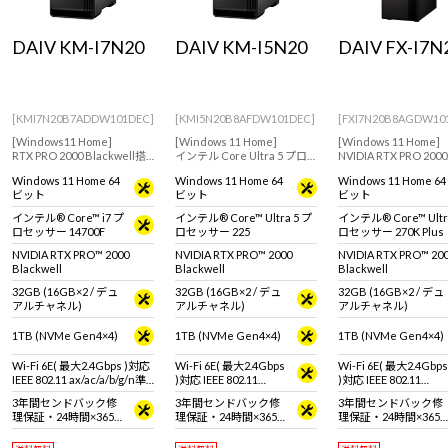
Windows 11
|
Copilot+ PC
Windows 11
|
Copilot+ PC
DAIV KM-I7N20
DAIV KM-I5N20
DAIV FX-I7N
[KMI7N20B7ADDW101DEC]
[KMI5N20B8AFDW101DEC]
[FXI7N20B8AGDW10
[Windows11 Home]
[Windows 11 Home]
[Windows 11 Home]
RTX PRO 2000 Blackwell搭
インテル Core Ultra 5 プロ
NVIDIA RTX PRO 2000
載モデル。クリエイターに
セッサー 225とNVIDIA RTX
Blackwellを搭載し
Windows 11 Home 64
Windows 11 Home 64
Windows 11 Home 64
向けたミニタワー型ワーク
PRO 2000 Blackwellを搭載
成AIにもおすすめな
ビット
ビット
ビット
ステーション
したクリエイター向けワー
ップモデル
クステーションモデル
インテル® Core™ i7 プ
インテル® Core™ Ultra 5 プ
インテル® Core™ Ultr
ロセッサー 14700F
ロセッサー 225
ロセッサー 270K Plus
NVIDIA RTX PRO™ 2000
NVIDIA RTX PRO™ 2000
NVIDIA RTX PRO™ 20
Blackwell
Blackwell
Blackwell
32GB (16GB×2 / デュ
32GB (16GB×2 / デュ
32GB (16GB×2 / デュ
アルチャネル)
アルチャネル)
アルチャネル)
1TB (NVMe Gen4×4)
1TB (NVMe Gen4×4)
1TB (NVMe Gen4×4)
Wi-Fi 6E( 最大2.4Gbps )対応
Wi-Fi 6E( 最大2.4Gbps
Wi-Fi 6E( 最大2.4Gbps
IEEE 802.11 ax/ac/a/b/g/n準
)対応 IEEE 802.11
)対応 IEEE 802.11
拠 ＋ Bluetooth 5内蔵
ax/ac/a/b/g/n準拠 ＋
ax/ac/a/b/g/n準拠 ＋
3年間センドバック修
3年間センドバック修
3年間センドバック修
Bluetooth 5内蔵
Bluetooth 5内蔵
理保証・24時間×365
理保証・24時間×365
理保証・24時間×365
日電話サポート
日電話サポート
日電話サポート