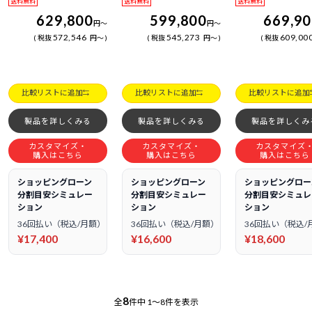
送料無料
送料無料
送料無料
629,800
599,800
669,9
円
～
円
～
572,546
545,273
609,00
税抜
円
～
税抜
円
～
税抜
比較リストに追加
比較リストに追加
比較リストに追加
製品を詳しくみる
製品を詳しくみる
製品を詳しくみ
カスタマイズ・
カスタマイズ・
カスタマイズ
購入はこちら
購入はこちら
購入はこちら
ショッピングローン
ショッピングローン
ショッピングロー
分割目安シミュレー
分割目安シミュレー
分割目安シミュレ
ション
ション
ション
36回払い（税込/月額）
36回払い（税込/月額）
36回払い（税込/
¥17,400
¥16,600
¥18,600
8
全
件中
1～8件を表示