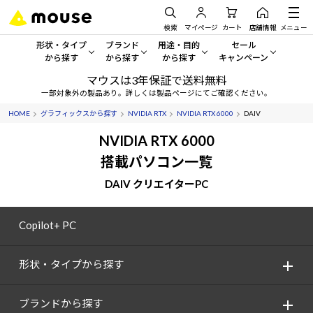
検索
マイページ
カート
店舗情報
メニュー
形状・タイプ
ブランド
用途・目的
セール
から探す
から探す
から探す
キャンペーン
マウスは3年保証で送料無料
形状・タイプから探す をすべてみる
mouse
一般向けパソコン
セール・キャンペーン
一部対象外の製品あり。詳しくは製品ページにてご確認ください。
HOME
グラフィックスから探す
NVIDIA RTX
NVIDIA RTX 6000
DAIV
デスクトップPC
G TUNE
ゲーミングPC・ゲーム向けパソコン
期間限定セール
人気モデルが期間限定・お買
NVIDIA RTX 6000
ノートPC
NEXTGEAR
クリエイティブ向け
搭載パソコン一覧
アウトレットパソコン
すべて新品の旧モデル製品な
DAIV クリエイターPC
タブレット
DAIV
ビジネス向けパソコン
おすすめ目玉パソコン
サーバー
MousePro
学習向けパソコン
Copilot+ PC
今イチオシのパソコンをピッ
ワークステーション
iiyama
スペック/パーツ別
Windows 11
|
Copilot+ PC
形状・タイプから探す
Windows 11
|
Copilot+ PC
ディスプレイ
AIおすすめパソコン
ブランドから探す