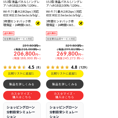
15.3型 液晶パネル (ノングレ
15.3型 液晶パネル (ノングレ
ア / sRGB比100% / 120Hz対
ア / sRGB比100% / 120Hz対
応)
応)
Wi-Fi 7 ( 最大2.8Gbps ) 対応
Wi-Fi 7 ( 最大2.8Gbps ) 対応
IEEE 802.11 be/ax/ac/a/b/g/n
IEEE 802.11 be/ax/ac/a/b/g/n
準拠 ＋ Bluetooth 5内蔵
準拠 ＋ Bluetooth 5内蔵
3年間センドバック修
3年間センドバック修
理保証・24時間×365
理保証・24時間×365
日電話サポート
日電話サポート
送料無料
送料無料
翌営業日出荷サービス対応
翌営業日出荷サービス対応
239,800
329,800
円
～
円
～
218,000
299,819
税抜
円
～
税抜
円
～
206,800
269,800
円
～
円
～
188,000
245,273
税抜
円
～
税抜
円
～
4.5
4.8
（8）
（129）
比較リストに追加
比較リストに追加
製品を詳しくみる
製品を詳しくみる
カスタマイズ・
カスタマイズ・
購入はこちら
購入はこちら
ショッピングローン
ショッピングローン
分割目安シミュレー
分割目安シミュレー
ション
ション