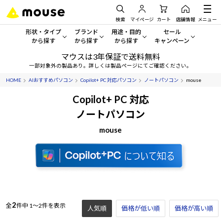
検索
マイページ
カート
店舗情報
メニュー
形状・タイプ
ブランド
用途・目的
セール
から探す
から探す
から探す
キャンペーン
マウスは3年保証で送料無料
形状・タイプから探す をすべてみる
mouse
一般向けパソコン
セール・キャンペーン
一部対象外の製品あり。詳しくは製品ページにてご確認ください。
HOME
AIおすすめパソコン
Copilot+ PC 対応パソコン
ノートパソコン
mouse
デスクトップPC
G TUNE
ゲーミングPC・ゲーム向けパソコン
期間限定セール
人気モデルが期間限定・お買
Copilot+ PC 対応
ノートPC
NEXTGEAR
クリエイティブ向け
ノートパソコン
アウトレットパソコン
すべて新品の旧モデル製品な
mouse
タブレット
DAIV
ビジネス向けパソコン
おすすめ目玉パソコン
サーバー
MousePro
学習向けパソコン
今イチオシのパソコンをピッ
ワークステーション
iiyama
スペック/パーツ別
Windows 11
|
Copilot+ PC
Windows 11
|
Copilot+ PC
ディスプレイ
AIおすすめパソコン
2
全
件中
1～2件を表示
人気順
価格が低い順
価格が高い順