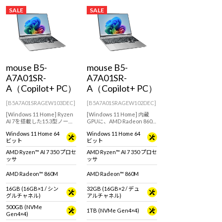
Windows 11
|
Copilot+ PC
Windows 11
|
Copilot+ PC
SALE
SALE
mouse B5-
mouse B5-
A7A01SR-
A7A01SR-
A（Copilot+ PC）
A（Copilot+ PC）
[B5A7A01SRAGEW103DEC]
[B5A7A01SRAGEW102DEC]
[Windows 11 Home] Ryzen
[Windows 11 Home] 内蔵
AI 7を搭載した15.3型ノート
GPUに、AMD Radeon 860M
パソコン。画像編集などのク
を搭載したモデル。ライト
Windows 11 Home 64
Windows 11 Home 64
リエイティブにもおすすめ
ゲーマーにもおすすめの15.3
ビット
ビット
なモデル！
型ノートパソコン！
AMD Ryzen™ AI 7 350 プロセ
AMD Ryzen™ AI 7 350 プロセ
ッサ
ッサ
AMD Radeon™ 860M
AMD Radeon™ 860M
16GB (16GB×1 / シン
32GB (16GB×2 / デュ
グルチャネル)
アルチャネル)
500GB (NVMe
1TB (NVMe Gen4×4)
Gen4×4)