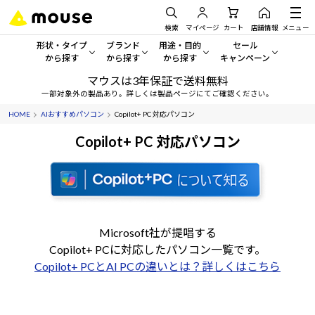
検索
マイページ
カート
店舗情報
メニュー
形状・タイプ
ブランド
用途・目的
セール
から探す
から探す
から探す
キャンペーン
マウスは3年保証で送料無料
形状・タイプから探す をすべてみる
mouse
一般向けパソコン
セール・キャンペーン
一部対象外の製品あり。詳しくは製品ページにてご確認ください。
HOME
AIおすすめパソコン
Copilot+ PC 対応パソコン
デスクトップPC
G TUNE
ゲーミングPC・ゲーム向けパソコン
期間限定セール
人気モデルが期間限定・お買
Copilot+ PC 対応パソコン
ノートPC
NEXTGEAR
クリエイティブ向け
アウトレットパソコン
すべて新品の旧モデル製品な
タブレット
DAIV
ビジネス向けパソコン
おすすめ目玉パソコン
サーバー
MousePro
学習向けパソコン
今イチオシのパソコンをピッ
Microsoft社が提唱する
Copilot+ PCに対応したパソコン一覧です。
ワークステーション
iiyama
スペック/パーツ別
Windows 11
|
Copilot+ PC
Copilot+ PCとAI PCの違いとは？詳しくはこちら
Windows 11
|
Copilot+ PC
ディスプレイ
AIおすすめパソコン