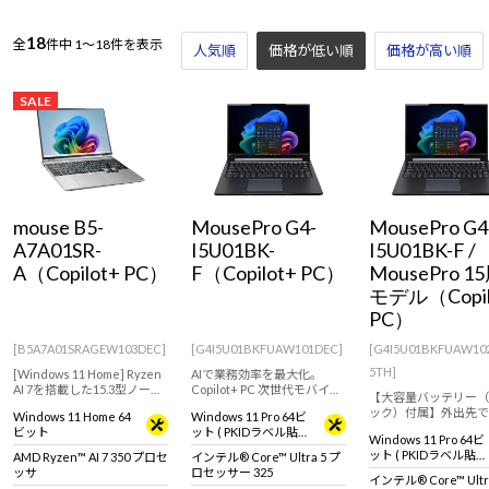
Windows 11
|
Copilot+ PC
Windows 11
|
Copilot+ PC
18
全
件中
1～18件を表示
人気順
価格が低い順
価格が高い順
SALE
mouse B5-
MousePro G4-
MousePro G4
A7A01SR-
I5U01BK-
I5U01BK-F /
A（Copilot+ PC）
F（Copilot+ PC）
MousePro 1
モデル（Copil
PC）
[B5A7A01SRAGEW103DEC]
[G4I5U01BKFUAW101DEC]
[G4I5U01BKFUAW10
5TH]
[Windows 11 Home] Ryzen
AIで業務効率を最大化。
AI 7を搭載した15.3型ノート
Copilot+ PC 次世代モバイル
【大容量バッテリー（
パソコン。画像編集などのク
ノートパソコン
ック）付属】外出先で
Windows 11 Home 64
Windows 11 Pro 64ビ
リエイティブにもおすすめ
最後までバッテリー切
ビット
ット ( PKIDラベル貼付
なモデル！
Windows 11 Pro 64ビ
気にしない。
対応 )
ット ( PKIDラベル貼付
AMD Ryzen™ AI 7 350 プロセ
インテル® Core™ Ultra 5 プ
対応 )
ッサ
ロセッサー 325
インテル® Core™ Ultr