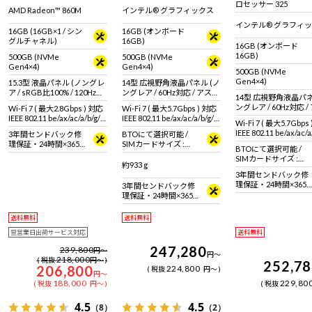
ロセッサー 325
AMD Radeon™ 860M
インテル® グラフィックス
インテル® グラフィ
16GB (16GB×1 / シン
16GB (オンボード
グルチャネル)
16GB)
16GB (オンボード
16GB)
500GB (NVMe
500GB (NVMe
Gen4×4)
Gen4×4)
500GB (NVMe
Gen4×4)
15.3型 液晶パネル (ノングレ
14型 広視野角液晶パネル (ノ
ア / sRGB比100% / 120Hz対
ングレア / 60Hz対応 / アスペ
14型 広視野角液晶パネ
応)
クト比16:10)
ングレア / 60Hz対応 
Wi-Fi 7 ( 最大2.8Gbps ) 対応
Wi-Fi 7 ( 最大5.7Gbps ) 対応
クト比16:10)
IEEE 802.11 be/ax/ac/a/b/g/n
IEEE 802.11 be/ax/ac/a/b/g/n
Wi-Fi 7 ( 最大5.7Gbps
準拠 ＋ Bluetooth 5内蔵
準拠 ＋ Bluetooth 6内蔵
IEEE 802.11 be/ax/ac/a
3年間センドバック修
BTOにて選択可能 /
準拠 ＋ Bluetooth 6
理保証・24時間×365
SIMカードサイズ :
BTOにて選択可能 /
日電話サポート
nano SIM + eSIMカー
SIMカードサイズ :
ド
約933 g
nano SIM + eSIMカー
3年間センドバック修
ド
理保証・24時間×365
3年間センドバック修
日電話サポート
理保証・24時間×365
日電話サポート
送料無料
送料無料
翌営業日出荷サービス対応
送料無料
247,280
239,800
円
～
円
～
218,000
税抜
円
～
252,7
206,800
224,800
税抜
円
～
円
～
188,000
229,80
税抜
円
～
税抜
4.5
4.5
（8）
（2）