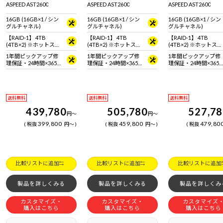
ASPEED AST2600
ASPEED AST2600
ASPEED AST2600
16GB (16GB×1 / シン
16GB (16GB×1 / シン
16GB (16GB×1 / シン
グルチャネル)
グルチャネル)
グルチャネル)
【RAID-1】 4TB
【RAID-1】 4TB
【RAID-1】 4TB
(4TB×2) ※ホットスワ
(4TB×2) ※ホットスワ
(4TB×2) ※ホットスワ
ップ対応
ップ対応
ップ対応
1年間ピックアップ修
1年間ピックアップ修
1年間ピックアップ修
理保証・24時間×365
理保証・24時間×365
理保証・24時間×365
日電話サポート
日電話サポート
日電話サポート
送料無料
送料無料
送料無料
439,780
505,780
527,7
円
～
円
～
399,800
459,800
479,80
税抜
円
～
税抜
円
～
税抜
比較リストに追加
比較リストに追加
比較リストに追加
製品を詳しくみる
製品を詳しくみる
製品を詳しくみ
カスタマイズ・
カスタマイズ・
カスタマイズ
購入はこちら
購入はこちら
購入はこちら