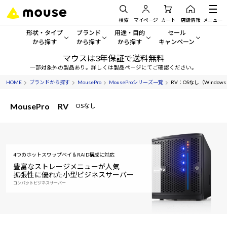
検索
マイページ
カート
店舗情報
メニュー
形状・タイプ
ブランド
用途・目的
セール
から探す
から探す
から探す
キャンペーン
マウスは3年保証で送料無料
形状・タイプから探す をすべてみる
mouse
一般向けパソコン
セール・キャンペーン
一部対象外の製品あり。詳しくは製品ページにてご確認ください。
HOME
ブランドから探す
MousePro
MouseProシリーズ一覧
RV：OSなし（Windows S
デスクトップPC
G TUNE
ゲーミングPC・ゲーム向けパソコン
期間限定セール
人気モデルが期間限定・お買
MousePro RV
OSなし
ノートPC
NEXTGEAR
クリエイティブ向け
アウトレットパソコン
すべて新品の旧モデル製品な
タブレット
DAIV
ビジネス向けパソコン
おすすめ目玉パソコン
4つのホットスワップベイ＆RAID構成に対応
サーバー
MousePro
学習向けパソコン
今イチオシのパソコンをピッ
豊富なストレージメニューが人気
拡張性に優れた小型ビジネスサーバー
ワークステーション
iiyama
スペック/パーツ別
コンパクトビジネスサーバー
Windows 11
|
Copilot+ PC
Windows 11
|
Copilot+ PC
ディスプレイ
AIおすすめパソコン