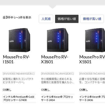
3
全
件中
1～3件を表示
人気順
価格が低い順
価格が高い順
MousePro RV-
MousePro RV-
MousePro RV
I1S01
X3S01
X5S01
[RVI1S01B7ABANN02DEC]
[RVX3S01B7ACANN02DEC]
[RVX5S01B7ACANN0
拡張性に優れたコンパクト
中小規模環境に求められる
必要十分な性能と信頼
ビジネスサーバー。
信頼性と拡張性を備えた小
を、コンパクトな一台
型サーバー。
OS無し
OS無し
OS無し
インテル® Pentium® Gold
インテル® Xeon® プロセッ
インテル® Xeon® 
プロセッサー G7400
サー E-2414
サー E-2436