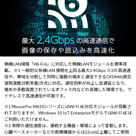
無線LAN規格「Wi-Fi 6」に対応した無線LANモジュールを標準搭
載。 ※1 一般的な有線LAN 接続を上回る最大2.4Gbps ※2の高速通
信や、帯域を分割して同時に複数の端末と通信できるOFDMA(直交
波周波数分割多重)方式に対応。通信効率が向上し低遅延となり、
端末の多数設置されているオフィス内などの混雑した環境でも、ワ
イヤレスで高速通信が可能です。
※1 MousePro-M610シリーズにはWi-Fi 6E対応モジュールが搭載さ
れておりますが、Windows 10 IoT EnterpriseモデルではWi-Fi 6Eは
ご利用いただけません。
※2 実際の通信速度は、接続する機器・環境によって変動します。
心臓ペースメーカーなどの医療機器からは22cm以上離してご使用