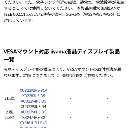
ください。また、電子レンジ付近の磁場、静電気、電波障害が発生
するところでは使用しないでください。 本製品内蔵の無線LANが
IEEE 802.11 ax/ac/a/n規格の場合、5GHz帯（W52/W53/W56）に
対応しています。
VESAマウント対応 iiyama液晶ディスプレイ製品
一覧
液晶ディスプレイ側の構造により、VESAマウントの取付方法が異
なります。詳細につきましては下記対応表をご参照ください。
BRPCV03
BRPCV04
BRPCV05
XUB2292HS-B1A
XB2283HS-B5
21.5型
-
-
XUB2294HS-B1
XUB2293HS-B4
23型
XUB2390HS-B5
-
-
23.6型
XB2474HS-B2
-
-
XB2481HSU-B4D