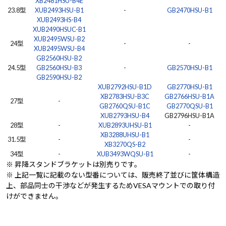
XB2481HSU-B4E
23.8型
XUB2493HSU-B1
-
GB2470HSU-B1
XUB2493HS-B4
XUB2490HSUC-B1
XUB2495WSU-B2
24型
-
-
XUB2495WSU-B4
GB2560HSU-B2
24.5型
GB2560HSU-B3
-
GB2570HSU-B1
GB2590HSU-B2
XUB2792HSU-B1D
GB2770HSU-B1
XB2783HSU-B3C
GB2766HSU-B1A
27型
-
GB2760QSU-B1C
GB2770QSU-B1
XUB2793HSU-B4
GB2796HSU-B1A
28型
-
XUB2893UHSU-B1
-
XB3288UHSU-B1
31.5型
-
-
XB3270QS-B2
34型
-
XUB3493WQSU-B1
-
※ 昇降スタンドブラケットは別売りです。
※ 上記一覧に記載のない型番については、販売終了並びに筐体構造
上、部品同士の干渉などが発生するためVESAマウントでの取り付
けができません。