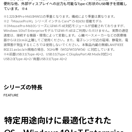
便利な他、外部ディスプレイへの出力も可能なType-C形状のUSB端子を搭載し
ています。 ※4
※1 2210MPro-M610HW11の重量となります。構成により重量は異なります。
※2 「MousePro M」シリーズ インテル Core™ i5-8265U 搭載モデル
※3 MousePro-M610シリーズにはWi-Fi 6E対応モジュールが搭載されておりますが、
Windows 10 IoT EnterpriseモデルではWi-Fi 6Eはご利用いただけません。 実際の通信
速度は、接続する機器・環境によって変動します。 心臓ペースメーカーなどの医療機
器からは22cm以上離してご使用ください。また、電子レンジ付近の磁場、静電気、電
波障害が発生するところでは使用しないでください。 本製品内蔵の無線LANがIEEE
802.11 ax/ac/a/n規格の場合、5GHz帯（W52/W53/W56）に対応しています。
※4 前面USB3.1(Type-A)×2、USB3.1(Type-C DisplayPort Alt Mode対応)×1
USB2.0(Type-A)×2 / 背面USB3.1(Type-A)×2
シリーズの特長
FEATURE
特定用途向けに最適化された