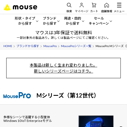
検索
マイページ
カート
店舗情報
メニュー
形状・タイプ
ブランド
用途・目的
セール
から探す
から探す
から探す
キャンペーン
マウスは3年保証で送料無料
形状・タイプから探す をすべてみる
mouse
一般向けパソコン
セール・キャンペーン
一部対象外の製品あり。詳しくは製品ページにてご確認ください。
HOME
ブランドから探す
MousePro
MouseProシリーズ一覧
MousePro Mシリーズ（第1
デスクトップPC
G TUNE
ゲーミングPC・ゲーム向けパソコン
期間限定セール
人気モデルが期間限定・お買
ノートPC
NEXTGEAR
クリエイティブ向け
本製品は新しく生まれ変わりました。
アウトレットパソコン
新しいシリーズページはコチラ。
すべて新品の旧モデル製品な
タブレット
DAIV
ビジネス向けパソコン
おすすめ目玉パソコン
サーバー
MousePro
学習向けパソコン
今イチオシのパソコンをピッ
Mシリーズ（第12世代）
ワークステーション
iiyama
スペック/パーツ別
Windows 11
|
Copilot+ PC
Windows 11
|
Copilot+ PC
ディスプレイ
AIおすすめパソコン
多様なシーンで活躍する小型筐体
Windows 10 IoT Enterpriseモデル