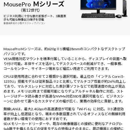
Mシリーズ
MousePro
Windows 11
|
Copilot+ PC
Windows 11
|
Copilot+ PC
（第12世代）
ビジネス利用に十分な数の拡張ポート、3画面表
示も可能な映像出力端子を搭載
事務端末向け小型デスクトップパソコン
MousePro Mシリーズは、約620g ※1 横幅28mmのコンパクトなデスクトップ
パソコンです。
VESA規格対応マウントを標準付属していることから、ディスプレイの背面へ取
り付け可能。本体サイズを活かしてデスクスペースの削減ができ、一般事務、
コールセンター、サイネージ端末など幅広い用途でご利用できます。
CPUは使用用途に合わせて２種類から選択可能。最上位の「インテル Core i5-
1235U」搭載モデルは従来製品 ※2 と比較してマルチコア性能が約26％向上し
ており、マルチスレッドに対応した表計算ソフトなどで処理速度の向上が見込
めます。メモリは2枚まで搭載可能になりデュアルチャネル動作に対応、スト
レージはデータ読み書きが高速なNVMe対応SSDを選択可能など、ビジネスシ
ーンに合わせて選べるカスタマイズの幅が広く、業務の効率化に貢献します。
無線LANは、最大2.4Gbpsの高速通信が可能な「Wi-Fi 6」に対応。※3 通信効
率が向上し低遅延となり、端末の多数設置されているオフィスなどの無線利用
者数が多い環境での使用におすすめです。
SDメモリーカードリーダーや、既存の映像機器との接続に便利なアナログD-
Sub端子を備えるなどの従来モデルの特長はそのままに、周辺機器との接続に