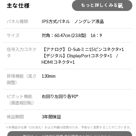
主な仕様
もっと詳しくみる
パネル種類
IPS方式パネル ノングレア液晶
サイズ
対角：60.47cm (23.8型) 16：9
信号入力コネク
【アナログ】 D-Subミニ15ピンコネクタ×1
タ
【デジタル】DisplayPortコネクタ×1 /
HDMIコネクタ×1
昇降機能（高さ
130mm
調整）
ピボット機能
右回り左回り各90°
（画面縦回転）
保証期間
3年間保証