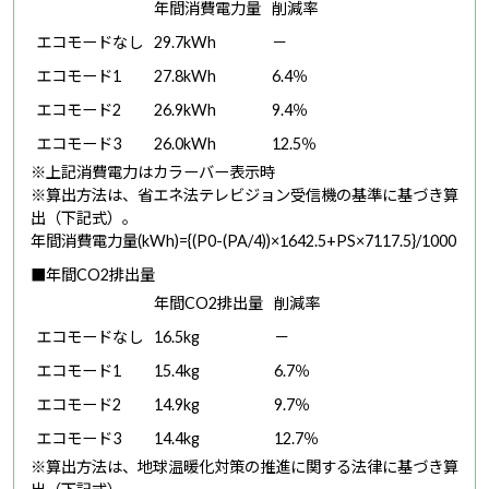
年間消費電力量
削減率
エコモードなし
29.7kWh
－
エコモード1
27.8kWh
6.4％
エコモード2
26.9kWh
9.4％
エコモード3
26.0kWh
12.5％
※上記消費電力はカラーバー表示時
※算出方法は、省エネ法テレビジョン受信機の基準に基づき算
出（下記式）。
年間消費電力量(kWh)={(P0-(PA/4))×1642.5+PS×7117.5}/1000
■年間CO2排出量
年間CO2排出量
削減率
エコモードなし
16.5kg
－
エコモード1
15.4kg
6.7％
エコモード2
14.9kg
9.7％
エコモード3
14.4kg
12.7％
※算出方法は、地球温暖化対策の推進に関する法律に基づき算