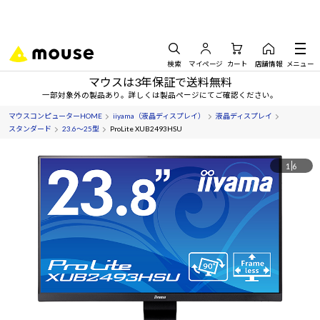
検索
マイページ
カート
店舗情報
メニュー
マウスは3年保証で送料無料
一部対象外の製品あり。詳しくは製品ページにてご確認ください。
マウスコンピューターHOME
iiyama（液晶ディスプレイ）
液晶ディスプレイ
スタンダード
23.6～25型
ProLite XUB2493HSU
1
6