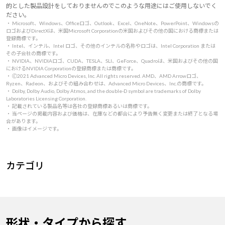
的とした製品設計をしておりませんのでこのような用途にはご使用しないでく
ださい。
・ Microsoft、Windows、Officeロゴ、Outlook、Excel、OneNote、PowerPoint、Windowsの
ロゴおよびDirectXは、米国Microsoft Corporationの米国およびその他の国における商標または
登録商標です。
・ Intel、インテル、Intel ロゴ、その他のインテルの名称やロゴは、Intel Corporation または
その子会社の商標です。
・ NVIDIA、NVIDIAロゴ、CUDA、TESLA、SLI、GeForce、Quadroは、米国およびその他の国
におけるNVIDIA Corporationの登録商標または商標です。
・ 🄫2021 Advanced Micro Devices, Inc. All rights reserved. AMD、AMD Arrowロゴ、
Ryzen、Radeon、およびその組み合わせは、Advanced Micro Devices、Inc.の商標です。
・ Dolby, Dolby Audio, Dolby Atmos, and the double-D symbol are trademarks of Dolby
Laboratories Licensing Corporation.
・ 記載されている製品名等は各社の登録商標あるいは商標です。
・ 当ページの掲載内容および価格は、在庫などの都合により予告無く変更または終了となる場
合があります。
・ 画像はイメージです。
カテゴリ
形状・タイプから探す