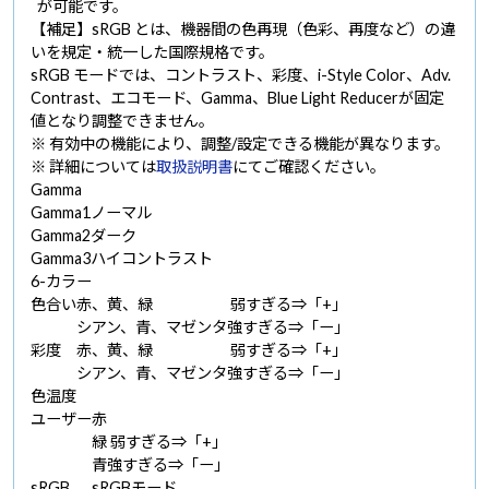
が可能です。
【補足】sRGB とは、機器間の色再現（色彩、再度など）の違
いを規定・統一した国際規格です。
sRGB モードでは、コントラスト、彩度、i-Style Color、Adv.
Contrast、エコモード、Gamma、Blue Light Reducerが固定
値となり調整できません。
※ 有効中の機能により、調整/設定できる機能が異なります。
※ 詳細については
取扱説明書
にてご確認ください。
Gamma
Gamma1
ノーマル
Gamma2
ダーク
Gamma3
ハイコントラスト
6-カラー
色合い
赤、黄、緑
弱すぎる⇒「+」
シアン、青、マゼンタ
強すぎる⇒「ー」
彩度
赤、黄、緑
弱すぎる⇒「+」
シアン、青、マゼンタ
強すぎる⇒「ー」
色温度
ユーザー
赤
緑
弱すぎる⇒「+」
青
強すぎる⇒「ー」
sRGB
sRGBモード