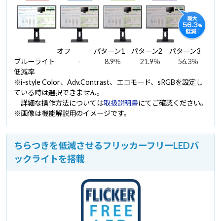
オフ
パターン1
パターン2
パターン3
ブルーライト
-
8.9％
21.9％
56.3％
低減率
※i-style Color、Adv.Contrast、エコモード、sRGBを設定し
ている時は選択できません。
詳細な操作方法については
取扱説明書
にてご確認ください。
※画像は機能解説用のイメージです。
ちらつきを低減させるフリッカーフリーLEDバ
ックライトを搭載