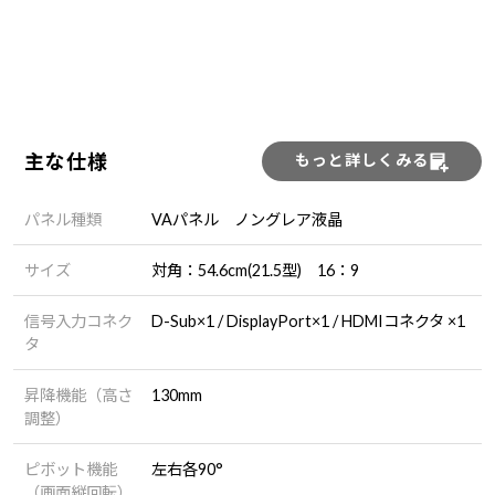
主な仕様
もっと詳しくみる
パネル種類
VAパネル ノングレア液晶
サイズ
対角：54.6cm(21.5型) 16：9
信号入力コネク
D-Sub×1 / DisplayPort×1 / HDMIコネクタ ×1
タ
昇降機能（高さ
130mm
調整）
ピボット機能
左右各90°
（画面縦回転）