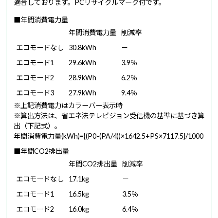
適合しております。PCリサイクルマーク付です。
■年間消費電力量
年間消費電力量
削減率
エコモードなし
30.8kWh
－
エコモード1
29.6kWh
3.9％
エコモード2
28.9kWh
6.2％
エコモード3
27.9kWh
9.4％
※上記消費電力はカラーバー表示時
※算出方法は、省エネ法テレビジョン受信機の基準に基づき算
出（下記式）。
年間消費電力量(kWh)={(P0-(PA/4))×1642.5+PS×7117.5}/1000
■年間CO2排出量
年間CO2排出量
削減率
エコモードなし
17.1kg
－
エコモード1
16.5kg
3.5％
エコモード2
16.0kg
6.4％