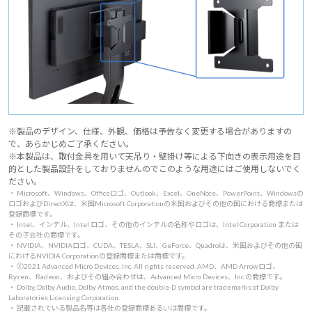
※製品のデザイン、仕様、外観、価格は予告なく変更する場合がありますの
で、あらかじめご了承ください。
※本製品は、取付金具を用いて天吊り・壁掛け等による下向きの表示用途を目
的とした製品設計をしておりませんのでこのような用途にはご使用しないでく
ださい。
・ Microsoft、Windows、Officeロゴ、Outlook、Excel、OneNote、PowerPoint、Windowsの
ロゴおよびDirectXは、米国Microsoft Corporationの米国およびその他の国における商標または
登録商標です。
・ Intel、インテル、Intel ロゴ、その他のインテルの名称やロゴは、Intel Corporation または
その子会社の商標です。
・ NVIDIA、NVIDIAロゴ、CUDA、TESLA、SLI、GeForce、Quadroは、米国およびその他の国
におけるNVIDIA Corporationの登録商標または商標です。
・ 🄫2021 Advanced Micro Devices, Inc. All rights reserved. AMD、AMD Arrowロゴ、
Ryzen、Radeon、およびその組み合わせは、Advanced Micro Devices、Inc.の商標です。
・ Dolby, Dolby Audio, Dolby Atmos, and the double-D symbol are trademarks of Dolby
Laboratories Licensing Corporation.
・ 記載されている製品名等は各社の登録商標あるいは商標です。