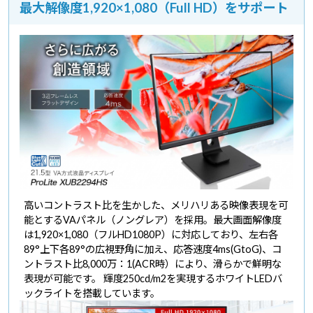
最大解像度1,920×1,080（Full HD）をサポート
高いコントラスト比を生かした、メリハリある映像表現を可
能とするVAパネル（ノングレア）を採用。最大画面解像度
は1,920×1,080（フルHD1080P）に対応しており、左右各
89°上下各89°の広視野角に加え、応答速度4ms(GtoG)、コ
ントラスト比8,000万：1(ACR時）により、滑らかで鮮明な
表現が可能です。 輝度250cd/m2を実現するホワイトLEDバ
ックライトを搭載しています。