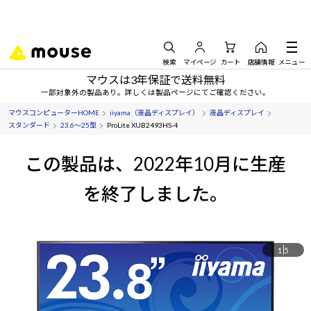
検索
マイページ
カート
店舗情報
メニュー
マウスは3年保証で送料無料
一部対象外の製品あり。詳しくは製品ページにてご確認ください。
マウスコンピューターHOME
iiyama（液晶ディスプレイ）
液晶ディスプレイ
スタンダード
23.6～25型
ProLite XUB2493HS-4
この製品は、2022年10月に生産
を終了しました。
1
5