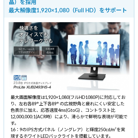
晶）を採用
最大解像度1,920×1,080（Full HD）をサポート
最大画面解像度は1,920×1,080(フルHD1080P)に対応してお
り、左右各89°上下各89° の広視野角と疲れにくい安定した
色表示に加え、応答速度4ms(GtoG) 、コントラスト比
12,000,000:1(ACR時）により、滑らかで鮮明な表現が可能で
す。
2
16：9のIPS方式パネル（ノングレア）と輝度250cd/m
を実
現するホワイトLEDバックライトを搭載しています。