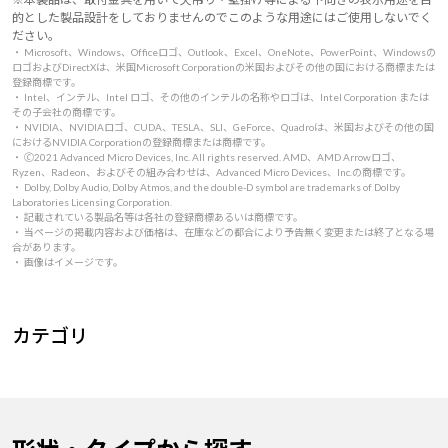
的とした製品設計をしておりませんのでこのような用途にはご使用しないでく
ださい。
・ Microsoft、Windows、Officeロゴ、Outlook、Excel、OneNote、PowerPoint、Windowsの
ロゴおよびDirectXは、米国Microsoft Corporationの米国およびその他の国における商標または
登録商標です。
・ Intel、インテル、Intel ロゴ、その他のインテルの名称やロゴは、Intel Corporation または
その子会社の商標です。
・ NVIDIA、NVIDIAロゴ、CUDA、TESLA、SLI、GeForce、Quadroは、米国およびその他の国
におけるNVIDIA Corporationの登録商標または商標です。
・ 🄫2021 Advanced Micro Devices, Inc. All rights reserved. AMD、AMD Arrowロゴ、
Ryzen、Radeon、およびその組み合わせは、Advanced Micro Devices、Inc.の商標です。
・ Dolby, Dolby Audio, Dolby Atmos, and the double-D symbol are trademarks of Dolby
Laboratories Licensing Corporation.
・ 記載されている製品名等は各社の登録商標あるいは商標です。
・ 当ページの掲載内容および価格は、在庫などの都合により予告無く変更または終了となる場
合があります。
・ 画像はイメージです。
カテゴリ