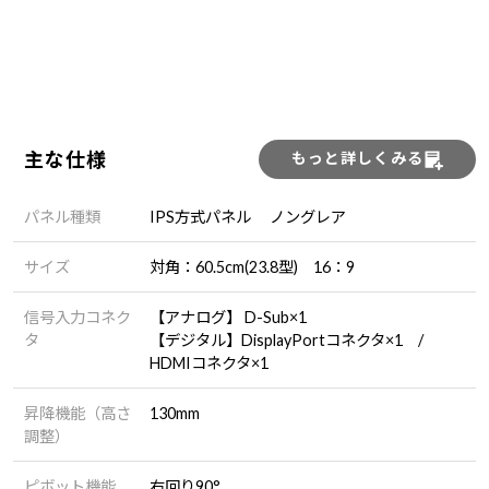
主な仕様
もっと詳しくみる
パネル種類
IPS方式パネル ノングレア
サイズ
対角：60.5cm(23.8型) 16：9
信号入力コネク
【アナログ】 D-Sub×1
タ
【デジタル】DisplayPortコネクタ×1 /
HDMIコネクタ×1
昇降機能（高さ
130mm
調整）
ピボット機能
右回り90°