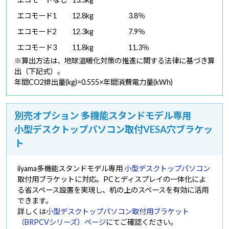
エコモード1
12.8kg
3.8％
エコモード2
12.3kg
7.9％
エコモード3
11.8kg
11.3％
※算出方法は、地球温暖化対策の推進に関する法律に基づき算
出（下記式）。
年間CO2排出量(kg)=0.555×年間消費電力量(kWh)
別売オプション 多機能スタンドモデル専用
小型デスクトップパソコン取付VESA穴ブラケッ
ト
iiyama多機能スタンドモデル専用
小型デスクトップパソコン
取付用ブラケットに対応。PCとディスプレイの一体化によ
る省スペース設置を実現し、机の上のスペースを有効に活用
できます。
詳しくは
小型デスクトップパソコン取付用ブラケット
（BRPCVシリーズ）ページ
にてご確認ください。