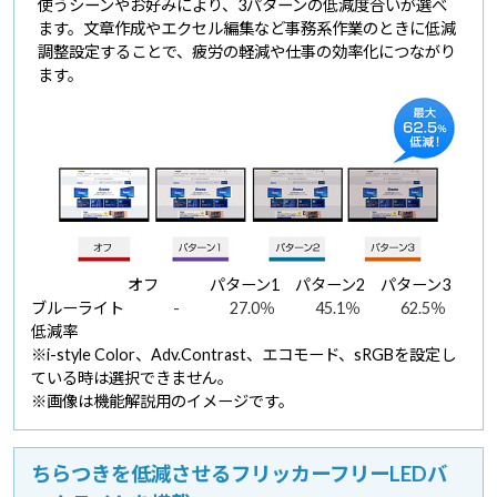
使うシーンやお好みにより、3パターンの低減度合いが選べ
ます。文章作成やエクセル編集など事務系作業のときに低減
調整設定することで、疲労の軽減や仕事の効率化につながり
ます。
オフ
パターン1
パターン2
パターン3
ブルーライト
-
27.0％
45.1％
62.5％
低減率
※i-style Color、Adv.Contrast、エコモード、sRGBを設定し
ている時は選択できません。
※画像は機能解説用のイメージです。
ちらつきを低減させるフリッカーフリーLEDバ