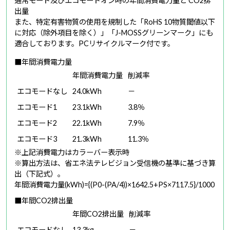
通常モード及びエコモードオン時の年間消費電力量と CO2排
出量
また、特定有害物質の使用を規制した「RoHS 10物質閾値以下
に対応（除外項目を除く）」「J-MOSSグリーンマーク」にも
適合しております。PCリサイクルマーク付です。
■年間消費電力量
年間消費電力量
削減率
エコモードなし
24.0kWh
－
エコモード1
23.1kWh
3.8％
エコモード2
22.1kWh
7.9％
エコモード3
21.3kWh
11.3％
※上記消費電力はカラーバー表示時
※算出方法は、省エネ法テレビジョン受信機の基準に基づき算
出（下記式）。
年間消費電力量(kWh)={(P0-(PA/4))×1642.5+PS×7117.5}/1000
■年間CO2排出量
年間CO2排出量
削減率
エコモードなし
13.3kg
－