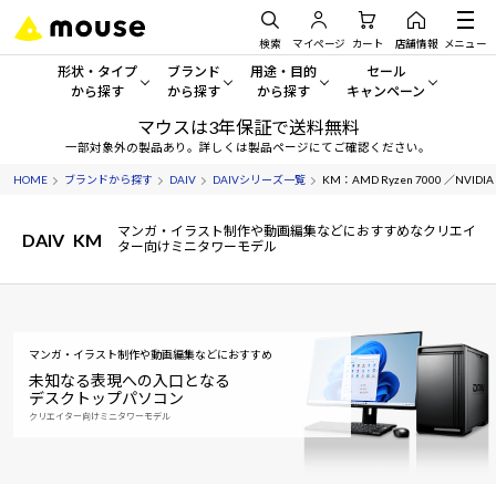
検索
マイページ
カート
店舗情報
メニュー
形状・タイプ
ブランド
用途・目的
セール
から探す
から探す
から探す
キャンペーン
マウスは3年保証で送料無料
形状・タイプから探す をすべてみる
mouse
一般向けパソコン
セール・キャンペーン
一部対象外の製品あり。詳しくは製品ページにてご確認ください。
HOME
ブランドから探す
DAIV
DAIVシリーズ一覧
KM：AMD Ryzen 7000 ／NVIDIA G
デスクトップPC
G TUNE
ゲーミングPC・ゲーム向けパソコン
期間限定セール
人気モデルが期間限定・お買
マンガ・イラスト制作や動画編集などにおすすめなクリエイ
DAIV
KM
ノートPC
NEXTGEAR
クリエイティブ向け
ター向けミニタワーモデル
アウトレットパソコン
すべて新品の旧モデル製品な
タブレット
DAIV
ビジネス向けパソコン
おすすめ目玉パソコン
サーバー
MousePro
学習向けパソコン
マンガ・イラスト制作や動画編集などにおすすめ
今イチオシのパソコンをピッ
未知なる表現への入口となる
デスクトップパソコン
ワークステーション
iiyama
スペック/パーツ別
Windows 11
|
Copilot+ PC
クリエイター向けミニタワーモデル
Windows 11
|
Copilot+ PC
ディスプレイ
AIおすすめパソコン