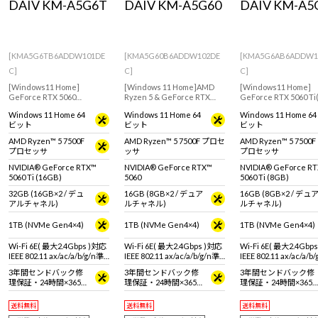
DAIV KM-A5G6T
DAIV KM-A5G60
DAIV KM-A5
[KMA5G6TB6ADDW101DE
[KMA5G60B6ADDW102DE
[KMA5G6AB6ADDW1
C]
C]
C]
[Windows11 Home]
[Windows 11 Home]AMD
[Windows11 Home]
GeForce RTX 5060
Ryzen 5 & GeForce RTX
GeForce RTX 5060 Ti
Ti(16GB)搭載モデルで、ク
5060(8GB)搭載モデル！マ
を搭載したクリエイテ
Windows 11 Home 64
Windows 11 Home 64
Windows 11 Home 64
リエイターに向けたミニタ
ンガ・イラスト制作や動画
用途におすすめなデス
ビット
ビット
ビット
ワー型デスクトップPC
編集などにおすすめなミニ
ップPC
タワー型デスクトップPC
AMD Ryzen™ 5 7500F
AMD Ryzen™ 5 7500F プロセ
AMD Ryzen™ 5 7500F
プロセッサ
ッサ
プロセッサ
NVIDIA® GeForce RTX™
NVIDIA® GeForce RTX™
NVIDIA® GeForce R
5060 Ti (16GB)
5060
5060 Ti (8GB)
32GB (16GB×2 / デュ
16GB (8GB×2 / デュア
16GB (8GB×2 / デュ
アルチャネル)
ルチャネル)
ルチャネル)
1TB (NVMe Gen4×4)
1TB (NVMe Gen4×4)
1TB (NVMe Gen4×4)
Wi-Fi 6E( 最大2.4Gbps )対応
Wi-Fi 6E( 最大2.4Gbps )対応
Wi-Fi 6E( 最大2.4Gbp
IEEE 802.11 ax/ac/a/b/g/n準
IEEE 802.11 ax/ac/a/b/g/n準
IEEE 802.11 ax/ac/a/b
拠 ＋ Bluetooth 5内蔵
拠 ＋ Bluetooth 5内蔵
拠 ＋ Bluetooth 5内蔵
3年間センドバック修
3年間センドバック修
3年間センドバック修
理保証・24時間×365
理保証・24時間×365
理保証・24時間×365
日電話サポート
日電話サポート
日電話サポート
送料無料
送料無料
送料無料