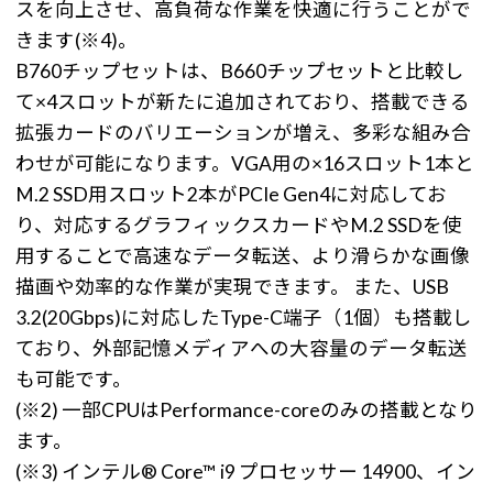
スを向上させ、高負荷な作業を快適に行うことがで
きます(※4)。
B760チップセットは、B660チップセットと比較し
て×4スロットが新たに追加されており、搭載できる
拡張カードのバリエーションが増え、多彩な組み合
わせが可能になります。VGA用の×16スロット1本と
M.2 SSD用スロット2本がPCIe Gen4に対応してお
り、対応するグラフィックスカードやM.2 SSDを使
用することで高速なデータ転送、より滑らかな画像
描画や効率的な作業が実現できます。 また、USB
3.2(20Gbps)に対応したType-C端子（1個）も搭載し
ており、外部記憶メディアへの大容量のデータ転送
も可能です。
(※2) 一部CPUはPerformance-coreのみの搭載となり
ます。
(※3) インテル® Core™ i9 プロセッサー 14900、イン