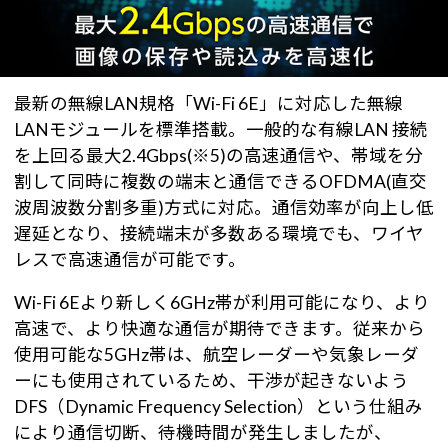
最新の無線LAN規格「Wi-Fi 6E」に対応した無線
LANモジュールを標準搭載。一般的な有線LAN 接続
を上回る最大2.4Gbps(※5)の高速通信や、帯域を分
割して同時に複数の端末と通信できるOFDMA(直交
波周波数分割多重)方式に対応。通信効率が向上し低
遅延となり、接続端末が多数ある環境でも、ワイヤ
レスで高速通信が可能です。
Wi-Fi 6Eより新しく6GHz帯が利用可能になり、より
高速で、より快適な通信が期待できます。従来から
使用可能な5GHz帯は、航空レーダーや気象レーダ
ーにも使用されているため、干渉が起きないよう
DFS（Dynamic Frequency Selection）という仕組み
により通信切断、待機時間が発生しましたが、