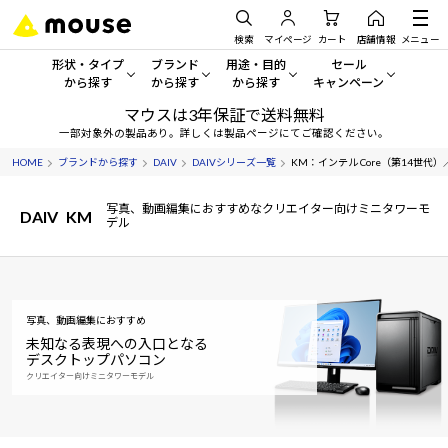
検索
マイページ
カート
店舗情報
メニュー
形状・タイプ
ブランド
用途・目的
セール
から探す
から探す
から探す
キャンペーン
マウスは3年保証で送料無料
形状・タイプから探す をすべてみる
mouse
一般向けパソコン
セール・キャンペーン
一部対象外の製品あり。詳しくは製品ページにてご確認ください。
HOME
ブランドから探す
DAIV
DAIVシリーズ一覧
KM：インテル Core（第14世代）／NVI
デスクトップPC
G TUNE
ゲーミングPC・ゲーム向けパソコン
期間限定セール
人気モデルが期間限定・お買
写真、動画編集におすすめなクリエイター向けミニタワーモ
DAIV
KM
ノートPC
NEXTGEAR
クリエイティブ向け
デル
アウトレットパソコン
すべて新品の旧モデル製品な
タブレット
DAIV
ビジネス向けパソコン
おすすめ目玉パソコン
サーバー
MousePro
学習向けパソコン
写真、動画編集におすすめ
今イチオシのパソコンをピッ
未知なる表現への入口となる
デスクトップパソコン
ワークステーション
iiyama
スペック/パーツ別
Windows 11
|
Copilot+ PC
クリエイター向けミニタワーモデル
Windows 11
|
Copilot+ PC
ディスプレイ
AIおすすめパソコン