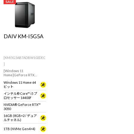
SALE
DAIV KM-I5G5A
[KMI5G5AB7ADBW102DEC
]
[Windows 11
Home]GeForce RTX
3050(6GB)搭載で軽い写
Windows 11 Home 64
真・動画編集などクリエイ
ビット
ティブ用途におすすめなモ
デル
インテル® Core™ i5 プ
ロセッサー 14400F
NVIDIA® GeForce RTX™
3050
16GB (8GB×2 / デュア
ルチャネル)
1TB (NVMe Gen4×4)