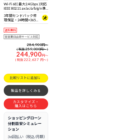
Wi-Fi 6E( 最大2.4Gbps )対応
IEEE 802.11 ax/ac/a/b/g/n準
拠 ＋ Bluetooth 5内蔵
3年間センドバック修
理保証・24時間×365
日電話サポート
送料無料
翌営業日出荷サービス対応
284,900
円
～
259,000
税抜
円
～
244,900
円
～
222,637
税抜
円
～
比較リストに追加
製品を詳しくみる
カスタマイズ・
購入はこちら
ショッピングローン
分割目安シミュレー
ション
36回払い（税込/月額）