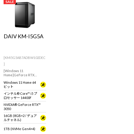
SALE
DAIV KM-I5G5A
[KMI5G5AB7ADBW102DEC
]
[Windows 11
Home]GeForce RTX
3050(6GB)搭載で軽い写
Windows 11 Home 64
真・動画編集などクリエイ
ビット
ティブ用途におすすめなモ
デル
インテル® Core™ i5 プ
ロセッサー 14400F
NVIDIA® GeForce RTX™
3050
16GB (8GB×2 / デュア
ルチャネル)
1TB (NVMe Gen4×4)