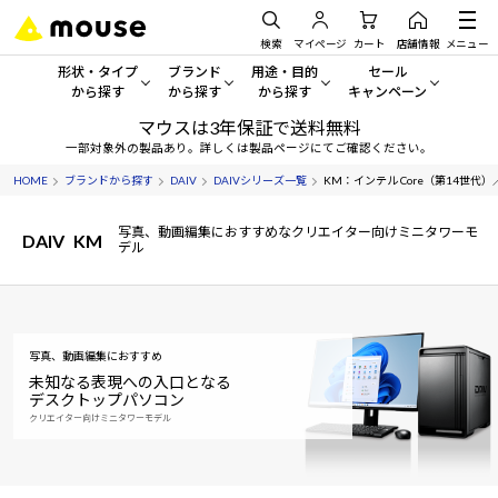
検索
マイページ
カート
店舗情報
メニュー
形状・タイプ
ブランド
用途・目的
セール
から探す
から探す
から探す
キャンペーン
マウスは3年保証で送料無料
形状・タイプから探す をすべてみる
mouse
一般向けパソコン
セール・キャンペーン
一部対象外の製品あり。詳しくは製品ページにてご確認ください。
HOME
ブランドから探す
DAIV
DAIVシリーズ一覧
KM：インテル Core（第14世代）／NVI
デスクトップPC
G TUNE
ゲーミングPC・ゲーム向けパソコン
期間限定セール
人気モデルが期間限定・お買
写真、動画編集におすすめなクリエイター向けミニタワーモ
DAIV
KM
ノートPC
NEXTGEAR
クリエイティブ向け
デル
アウトレットパソコン
すべて新品の旧モデル製品な
タブレット
DAIV
ビジネス向けパソコン
おすすめ目玉パソコン
サーバー
MousePro
学習向けパソコン
写真、動画編集におすすめ
今イチオシのパソコンをピッ
未知なる表現への入口となる
デスクトップパソコン
ワークステーション
iiyama
スペック/パーツ別
Windows 11
|
Copilot+ PC
クリエイター向けミニタワーモデル
Windows 11
|
Copilot+ PC
ディスプレイ
AIおすすめパソコン