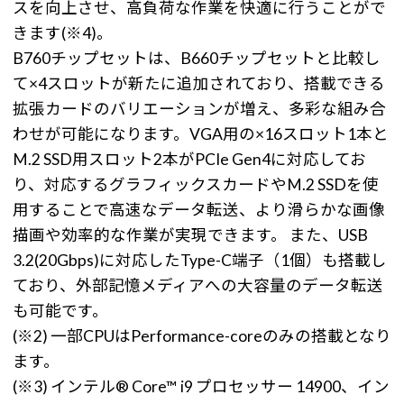
スを向上させ、高負荷な作業を快適に行うことがで
きます(※4)。
B760チップセットは、B660チップセットと比較し
て×4スロットが新たに追加されており、搭載できる
拡張カードのバリエーションが増え、多彩な組み合
わせが可能になります。VGA用の×16スロット1本と
M.2 SSD用スロット2本がPCIe Gen4に対応してお
り、対応するグラフィックスカードやM.2 SSDを使
用することで高速なデータ転送、より滑らかな画像
描画や効率的な作業が実現できます。 また、USB
3.2(20Gbps)に対応したType-C端子（1個）も搭載し
ており、外部記憶メディアへの大容量のデータ転送
も可能です。
(※2) 一部CPUはPerformance-coreのみの搭載となり
ます。
(※3) インテル® Core™ i9 プロセッサー 14900、イン