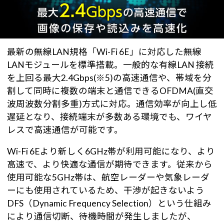
最新の無線LAN規格「Wi-Fi 6E」に対応した無線
LANモジュールを標準搭載。一般的な有線LAN 接続
を上回る最大2.4Gbps(※5)の高速通信や、帯域を分
割して同時に複数の端末と通信できるOFDMA(直交
波周波数分割多重)方式に対応。通信効率が向上し低
遅延となり、接続端末が多数ある環境でも、ワイヤ
レスで高速通信が可能です。
Wi-Fi 6Eより新しく6GHz帯が利用可能になり、より
高速で、より快適な通信が期待できます。従来から
使用可能な5GHz帯は、航空レーダーや気象レーダ
ーにも使用されているため、干渉が起きないよう
DFS（Dynamic Frequency Selection）という仕組み
により通信切断、待機時間が発生しましたが、