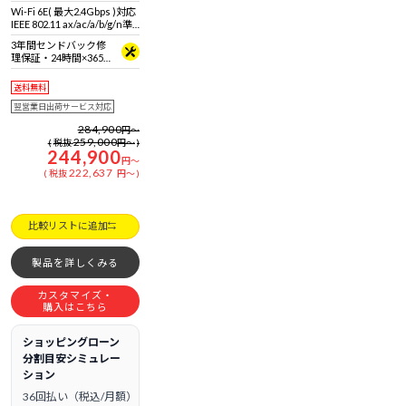
Wi-Fi 6E( 最大2.4Gbps )対応
IEEE 802.11 ax/ac/a/b/g/n準
拠 ＋ Bluetooth 5内蔵
3年間センドバック修
理保証・24時間×365
日電話サポート
送料無料
翌営業日出荷サービス対応
284,900
円
～
259,000
税抜
円
～
244,900
円
～
222,637
税抜
円
～
比較リストに追加
製品を詳しくみる
カスタマイズ・
購入はこちら
ショッピングローン
分割目安シミュレー
ション
36回払い（税込/月額）