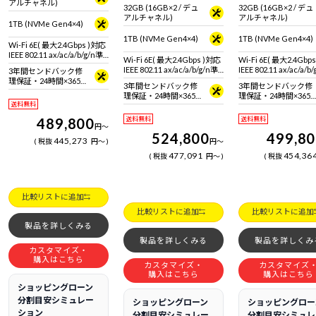
アルチャネル)
32GB (16GB×2 / デュ
32GB (16GB×2 / デュ
アルチャネル)
アルチャネル)
1TB (NVMe Gen4×4)
1TB (NVMe Gen4×4)
1TB (NVMe Gen4×4)
Wi-Fi 6E( 最大2.4Gbps )対応
IEEE 802.11 ax/ac/a/b/g/n準
Wi-Fi 6E( 最大2.4Gbps )対応
Wi-Fi 6E( 最大2.4Gbp
拠 ＋ Bluetooth 5内蔵
IEEE 802.11 ax/ac/a/b/g/n準
IEEE 802.11 ax/ac/a/b
3年間センドバック修
拠 ＋ Bluetooth 5内蔵
拠 ＋ Bluetooth 5内蔵
理保証・24時間×365
3年間センドバック修
3年間センドバック修
日電話サポート
理保証・24時間×365
理保証・24時間×365
送料無料
日電話サポート
日電話サポート
489,800
送料無料
送料無料
円
～
524,800
499,8
445,273
税抜
円
～
円
～
477,091
454,36
税抜
円
～
税抜
比較リストに追加
比較リストに追加
比較リストに追加
製品を詳しくみる
製品を詳しくみる
製品を詳しくみ
カスタマイズ・
購入はこちら
カスタマイズ・
カスタマイズ
購入はこちら
購入はこちら
ショッピングローン
分割目安シミュレー
ショッピングローン
ショッピングロー
ション
分割目安シミュレー
分割目安シミュレ