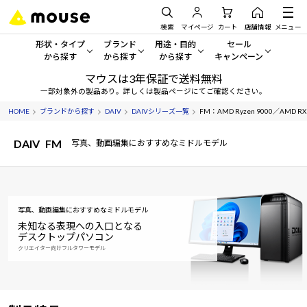
検索
マイページ
カート
店舗情報
メニュー
形状・タイプ
ブランド
用途・目的
セール
から探す
から探す
から探す
キャンペーン
マウスは3年保証で送料無料
形状・タイプから探す をすべてみる
mouse
一般向けパソコン
セール・キャンペーン
一部対象外の製品あり。詳しくは製品ページにてご確認ください。
HOME
ブランドから探す
DAIV
DAIVシリーズ一覧
FM：AMD Ryzen 9000／AMD RX 
デスクトップPC
G TUNE
ゲーミングPC・ゲーム向けパソコン
期間限定セール
人気モデルが期間限定・お買
DAIV
FM
写真、動画編集におすすめなミドルモデル
ノートPC
NEXTGEAR
クリエイティブ向け
アウトレットパソコン
すべて新品の旧モデル製品な
タブレット
DAIV
ビジネス向けパソコン
おすすめ目玉パソコン
写真、動画編集におすすめなミドルモデル
サーバー
MousePro
学習向けパソコン
今イチオシのパソコンをピッ
未知なる表現への入口となる
デスクトップパソコン
ワークステーション
iiyama
スペック/パーツ別
クリエイター向けフルタワーモデル
Windows 11
|
Copilot+ PC
Windows 11
|
Copilot+ PC
ディスプレイ
AIおすすめパソコン