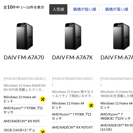
10
全
件中
1～10件を表示
人気順
価格が低い順
価格が高い順
DAIV FM-A7A70
DAIV FM-A7A7X
DAIV FM-A7
[FMA7A70B8AFDW102DEC]
[FMA7A7XB8AFDW102DEC
[FMA7A6XB8AFDW1
]
]
Windows 11 Home RADEON
RX 9070を搭載したクリエイ
Windows 11 Home 様々なク
Windows 11 Home Ry
ターに向けたフルタワー型
リエイティブ用途におすす
9800X3Dを搭載した
Windows 11 Home 64
デスクトップパソコン
めなミドルモデル
クリエイティブ用途に
ビット
Windows 11 Home 64
Windows 11 Home 64
すめなミドルモデル
ビット
ビット
AMD Ryzen™ 7 9700X プロ
セッサ
AMD Ryzen™ 7 9700X プロ
AMD Ryzen™ 7
セッサ
9800X3D プロセッサ
AMD RADEON™ RX 9070
AMD RADEON™ RX 90
AMD RADEON™ RX 9070 XT
(16 GB)
32GB (16GB×2 / デュ