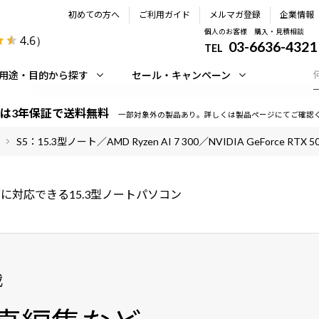
初めての方へ
ご利用ガイド
メルマガ登録
企業情報
個人のお客様 購入・見積相談
4.6
）
03-6636-4321
TEL
用途・目的から探す
セール・キャンペーン
は3年保証で送料無料
一部対象外の製品あり。詳しくは製品ページにてご確認
S5：15.3型ノート／AMD Ryzen AI 7 300／NVIDIA GeForce RTX 5
に対応できる15.3型ノートパソコン
載