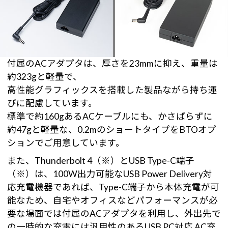
付属のACアダプタは、厚さを23mmに抑え、重量は
約323gと軽量で、
高性能グラフィックスを搭載した製品ながら持ち運
びに配慮しています。
標準で約160gあるACケーブルにも、かさばらずに
約47gと軽量な、0.2mのショートタイプをBTOオプ
ションでご用意しています。
また、Thunderbolt 4（※）とUSB Type-C端子
（※）は、100W出力可能なUSB Power Delivery対
応充電機器であれば、Type-C端子から本体充電が可
能なため、自宅やオフィスなどパフォーマンスが必
要な場面では付属のACアダプタを利用し、外出先で
の一時的な充電には汎用性のあるUSB PC対応 AC充