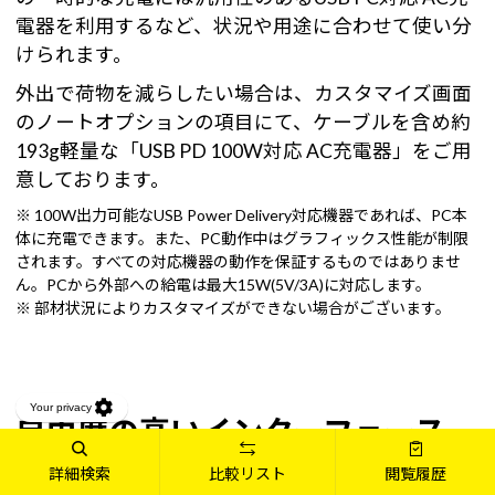
電器を利用するなど、状況や用途に合わせて使い分
けられます。
外出で荷物を減らしたい場合は、カスタマイズ画面
のノートオプションの項目にて、ケーブルを含め約
193g軽量な「USB PD 100W対応 AC充電器」をご用
意しております。
※ 100W出力可能なUSB Power Delivery対応機器であれば、PC本
体に充電できます。また、PC動作中はグラフィックス性能が制限
されます。すべての対応機器の動作を保証するものではありませ
ん。PCから外部への給電は最大15W(5V/3A)に対応します。
※ 部材状況によりカスタマイズができない場合がございます。
自由度の高いインターフェース
で、最大4画面表示対応
詳細検索
比較リスト
閲覧履歴