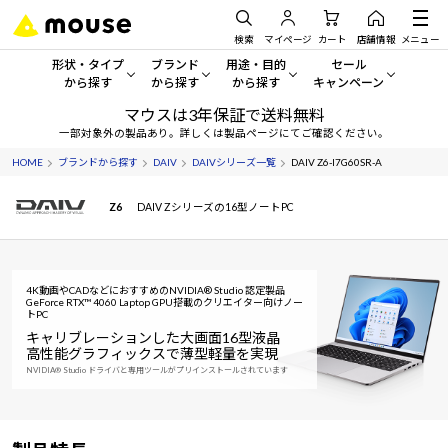
検索
マイページ
カート
店舗情報
メニュー
形状・タイプ
ブランド
用途・目的
セール
から探す
から探す
から探す
キャンペーン
マウスは3年保証で送料無料
形状・タイプから探す をすべてみる
mouse
一般向けパソコン
セール・キャンペーン
一部対象外の製品あり。詳しくは製品ページにてご確認ください。
HOME
ブランドから探す
DAIV
DAIVシリーズ一覧
DAIV Z6-I7G60SR-A
デスクトップPC
G TUNE
ゲーミングPC・ゲーム向けパソコン
期間限定セール
人気モデルが期間限定・お買
Z6
DAIV Zシリーズの16型ノートPC
ノートPC
NEXTGEAR
クリエイティブ向け
アウトレットパソコン
すべて新品の旧モデル製品な
タブレット
DAIV
ビジネス向けパソコン
4K動画やCADなどにおすすめのNVIDIA® Studio 認定製品
おすすめ目玉パソコン
GeForce RTX™ 4060 Laptop GPU搭載のクリエイター向けノー
サーバー
MousePro
学習向けパソコン
トPC
今イチオシのパソコンをピッ
キャリブレーションした大画面16型液晶
高性能グラフィックスで薄型軽量を実現
ワークステーション
iiyama
スペック/パーツ別
Windows 11
|
Copilot+ PC
NVIDIA® Studio ドライバと専用ツールがプリインストールされています
Windows 11
|
Copilot+ PC
ディスプレイ
AIおすすめパソコン