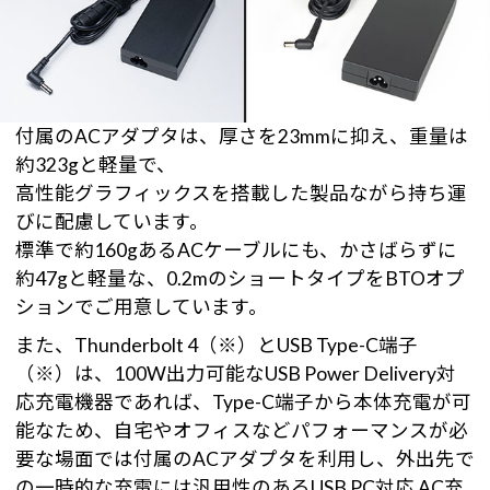
付属のACアダプタは、厚さを23mmに抑え、重量は
約323gと軽量で、
高性能グラフィックスを搭載した製品ながら持ち運
びに配慮しています。
標準で約160gあるACケーブルにも、かさばらずに
約47gと軽量な、0.2mのショートタイプをBTOオプ
ションでご用意しています。
また、Thunderbolt 4（※）とUSB Type-C端子
（※）は、100W出力可能なUSB Power Delivery対
応充電機器であれば、Type-C端子から本体充電が可
能なため、自宅やオフィスなどパフォーマンスが必
要な場面では付属のACアダプタを利用し、外出先で
の一時的な充電には汎用性のあるUSB PC対応 AC充