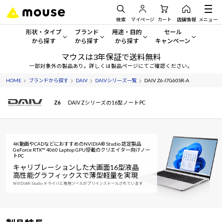
検索
マイページ
カート
店舗情報
メニュー
形状・タイプ
ブランド
用途・目的
セール
から探す
から探す
から探す
キャンペーン
マウスは3年保証で送料無料
形状・タイプから探す をすべてみる
mouse
一般向けパソコン
セール・キャンペーン
一部対象外の製品あり。詳しくは製品ページにてご確認ください。
HOME
ブランドから探す
DAIV
DAIVシリーズ一覧
DAIV Z6-I7G60SR-A
デスクトップPC
G TUNE
ゲーミングPC・ゲーム向けパソコン
期間限定セール
人気モデルが期間限定・お買
Z6
DAIV Zシリーズの16型ノートPC
ノートPC
NEXTGEAR
クリエイティブ向け
アウトレットパソコン
すべて新品の旧モデル製品な
タブレット
DAIV
ビジネス向けパソコン
4K動画やCADなどにおすすめのNVIDIA® Studio 認定製品
おすすめ目玉パソコン
GeForce RTX™ 4060 Laptop GPU搭載のクリエイター向けノー
サーバー
MousePro
学習向けパソコン
トPC
今イチオシのパソコンをピッ
キャリブレーションした大画面16型液晶
高性能グラフィックスで薄型軽量を実現
ワークステーション
iiyama
スペック/パーツ別
Windows 11
|
Copilot+ PC
NVIDIA® Studio ドライバと専用ツールがプリインストールされています
Windows 11
|
Copilot+ PC
ディスプレイ
AIおすすめパソコン