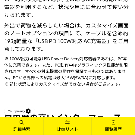
電器を利用するなど、状況や用途に合わせて使い分
けられます。
外出で荷物を減らしたい場合は、カスタマイズ画面
のノートオプションの項目にて、ケーブルを含め約
193g軽量な「USB PD 100W対応 AC充電器」をご用
意しております。
※ 100W出力可能なUSB Power Delivery対応機器であれば、PC本
体に充電できます。また、PC動作中はグラフィックス性能が制限
されます。すべての対応機器の動作を保証するものではありませ
ん。PCから外部への給電は最大15W(5V/3A)に対応します。
※ 部材状況によりカスタマイズができない場合がございます。
自由度の高いインターフェース
で、最大4画面表示対応
詳細検索
比較リスト
閲覧履歴