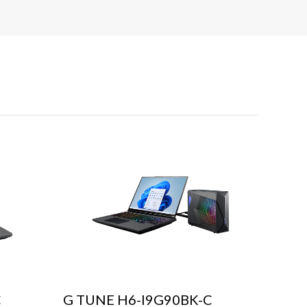
C
G TUNE H6-I9G90BK-C