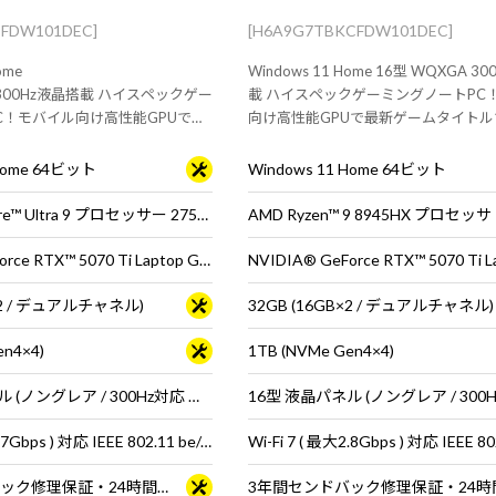
CFDW101DEC]
[H6A9G7TBKCFDW101DEC]
ome
Windows 11 Home 16型 WQXGA 3
 300Hz液晶搭載 ハイスペックゲー
載 ハイスペックゲーミングノートPC
C！モバイル向け高性能GPUで最
向け高性能GPUで最新ゲームタイト
ルでも高性能を発揮
能を発揮
 Home 64ビット
Windows 11 Home 64ビット
インテル® Core™ Ultra 9 プロセッサー 275HX
AMD Ryzen™ 9 8945HX プロセッサ
NVIDIA® GeForce RTX™ 5070 Ti Laptop GPU
B×2 / デュアルチャネル)
32GB (16GB×2 / デュアルチャネル)
en4×4)
1TB (NVMe Gen4×4)
16型 液晶パネル (ノングレア / 300Hz対応 ※MS Hybrid時は240Hzで駆動 / sRGB比100%対応)
Wi-Fi 7 ( 最大5.7Gbps ) 対応 IEEE 802.11 be/ax/ac/a/b/g/n準拠 ＋ Bluetooth 5内蔵
3年間センドバック修理保証・24時間×365日電話サポート