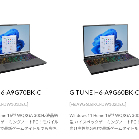
H6-A9G70BK-C
G TUNE H6-A9G60BK-
CFDW101DEC]
[H6A9G60BKCFDW102DEC]
Home 16型 WQXGA 300Hz液晶搭
Windows 11 Home 16型 WQXGA 3
クゲーミングノートPC！モバイル
載 ハイスペックゲーミングノートPC
Uで最新ゲームタイトルでも高性
向け高性能GPUで最新ゲームタイト
能を発揮