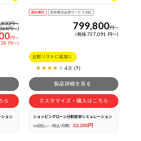
送料無料
翌営業日出荷サービス対応
799,800
,800
円
～
円
～
364
円
～
00
727,091
税抜
円
～
円
～
728
円
～
比較リストに追加
4.0
（7）
ちら
カスタマイズ・購入はこちら
ーション
ショッピングローン分割目安シミュレーション
22,200円
36回払い（税込/月額）