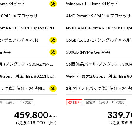
 Home 64ビット
Windows 11 Home 64ビット
 9 8945HX プロセッサ
AMD Ryzen™ 9 8945HX プロセッサ
rce RTX™ 5070 Laptop GPU
NVIDIA® GeForce RTX™ 5060 Lap
B×2 / デュアルチャネル)
16GB (16GB×1 / シングルチャネル)
en4×4)
500GB (NVMe Gen4×4)
16型 液晶パネル (ノングレア / 300Hz対応 ※MS Hybrid時は240Hzで駆動 / sRGB比100%対応)
Wi-Fi 7 ( 最大2.8Gbps ) 対応 IEEE 802.11 be/ax/ac/a/b/g/n準拠 ＋ Bluetooth 5内蔵
3年間センドバック修理保証・24時間×365日電話サポート
業日出荷サービス対応
送料無料
翌営業日出荷サービス対応
459,800
339,7
円
～
418,000
308,
税抜
円
～
税抜