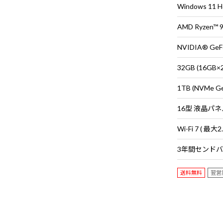
Windows 11
AMD Ryzen™
NVIDIA® GeFo
32GB (16G
1TB (NVMe G
送料無料
翌営