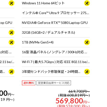
Windows 11 Home 64ビット
インテル® Core™ Ultra 9 プロセッサー 275HX
top GPU
NVIDIA® GeForce RTX™ 5080 Laptop GPU
32GB (16GB×2 / デュアルチャネル)
1TB (NVMe Gen5×4)
16型 液晶パネル (ノングレア / 300Hz対応 ※MS Hybrid時は240Hzで駆動 / sRGB比100%対応)
16型 液晶パネル (ノングレア / 300Hz対応 ※MS Hybrid時は240Hzで駆動 / sRGB比100%対応)
Wi-Fi 7 ( 最大2.8Gbps ) 対応 IEEE 802.11 be/ax/ac/a/b/g/n準拠 ＋ Bluetooth 5内蔵
Wi-Fi 7 ( 最大5.7Gbps ) 対応 IEEE 802.11 be/ax/ac/a/b/g/n準拠 ＋ Bluetooth 5内蔵
3年間センドバック修理保証・24時間×365日電話サポート
3年間センドバック修理保証・24時間×365日電話サポート
送料無料
翌営業日出荷サービス対応
00
669,700
円
～
円
～
608,819
税抜
円
～
569,800
819
円
～
円
～
518,000
税抜
円
～