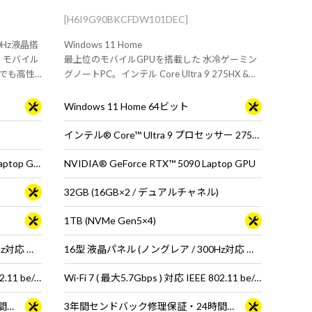
[H6I9G90BKCFDW101DEC]
00Hz液晶搭
Windows 11 Home
！モバイル
最上位のモバイルGPUを搭載した 水冷ゲーミン
ルでも高性
グノートPC。インテル Core Ultra 9 275HX &
RTX 5090 Laptop GPU 搭載。
Windows 11 Home 64ビット
インテル® Core™ Ultra 9 プロセッサー 275HX
NVIDIA® GeForce RTX™ 5070 Ti Laptop GPU
NVIDIA® GeForce RTX™ 5090 Laptop GPU
32GB (16GB×2 / デュアルチャネル)
1TB (NVMe Gen5×4)
16型 液晶パネル (ノングレア / 300Hz対応 ※MS Hybrid時は240Hzで駆動 / sRGB比100%対応)
16型 液晶パネル (ノングレア / 300Hz対応 ※MS Hybrid時は240Hzで駆動 / sRGB比100%対応)
Wi-Fi 7 ( 最大2.8Gbps ) 対応 IEEE 802.11 be/ax/ac/a/b/g/n準拠 ＋ Bluetooth 5内蔵
Wi-Fi 7 ( 最大5.7Gbps ) 対応 IEEE 802.11 be/ax/ac/a/b/g/n準拠 ＋ Bluetooth 5内蔵
3年間センドバック修理保証・24時間×365日電話サポート
3年間センドバック修理保証・24時間×365日電話サポート