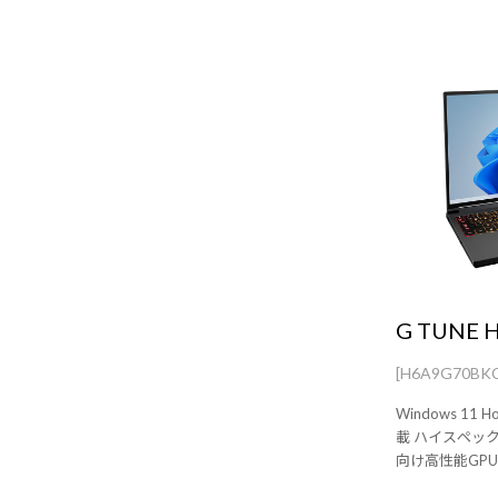
G TUNE 
[H6A9G70BK
Windows 11 
載 ハイスペッ
向け高性能GP
能を発揮