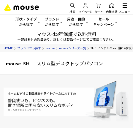
検索
マイページ
カート
店舗情報
メニュー
形状・タイプ
ブランド
用途・目的
セール
から探す
から探す
から探す
キャンペーン
マウスは3年保証で送料無料
形状・タイプから探す をすべてみる
mouse
一般向けパソコン
セール・キャンペーン
一部対象外の製品あり。詳しくは製品ページにてご確認ください。
HOME
ブランドから探す
mouse
mouseシリーズ一覧
SH：インテル Core（第14世代）
デスクトップPC
G TUNE
ゲーミングPC・ゲーム向けパソコン
期間限定セール
人気モデルが期間限定・お買
mouse
SH
スリム型デスクトップパソコン
ノートPC
NEXTGEAR
クリエイティブ向け
アウトレットパソコン
すべて新品の旧モデル製品な
タブレット
DAIV
ビジネス向けパソコン
おすすめ目玉パソコン
サーバー
MousePro
学習向けパソコン
ホームビデオの動画編集やライトゲームにおすすめ
今イチオシのパソコンをピッ
普段使いも、ビジネスも。
置き場所に困らないスリムなボディ
ワークステーション
iiyama
スペック/パーツ別
Windows 11
|
Copilot+ PC
スリム型デスクトップパソコン
Windows 11
|
Copilot+ PC
ディスプレイ
AIおすすめパソコン