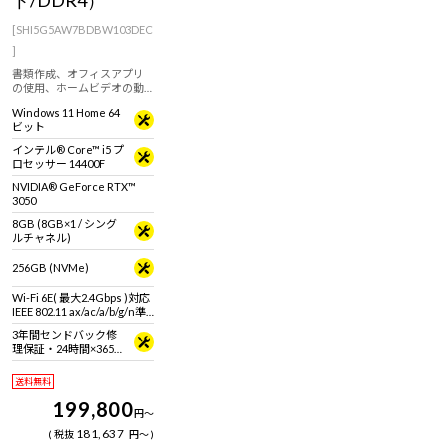
ト/DDR4）
[SHI5G5AW7BDBW103DEC
]
書類作成、オフィスアプリ
の使用、ホームビデオの動
画編集やライト級ゲームに
Windows 11 Home 64
おすすめなスリム型デスク
ビット
トップパソコン！【ホワイ
トキーボード・マウス標準
インテル® Core™ i5 プ
付属】
ロセッサー 14400F
NVIDIA® GeForce RTX™
3050
8GB (8GB×1 / シング
ルチャネル)
256GB (NVMe)
Wi-Fi 6E( 最大2.4Gbps )対応
IEEE 802.11 ax/ac/a/b/g/n準
拠 ＋ Bluetooth 5内蔵
3年間センドバック修
理保証・24時間×365
日電話サポート
送料無料
199,800
円
～
181,637
税抜
円
～