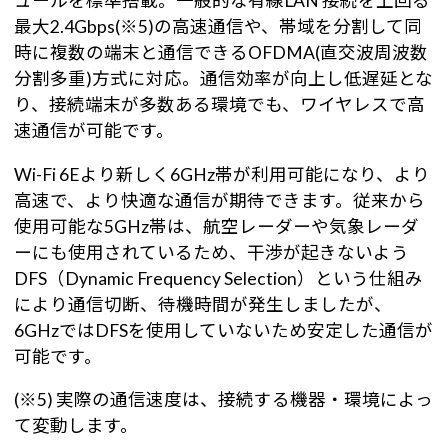
ュールを標準搭載。一般的な有線LAN 接続を上回る
最大2.4Gbps(※5)の高速通信や、帯域を分割して同
時に複数の端末と通信できるOFDMA(直交波周波数
分割多重)方式に対応。通信効率が向上し低遅延とな
り、接続端末が多数ある環境でも、ワイヤレスで高
速通信が可能です。
Wi-Fi 6Eより新しく6GHz帯が利用可能になり、より
高速で、より快適な通信が期待できます。従来から
使用可能な5GHz帯は、航空レーダーや気象レーダ
ーにも使用されているため、干渉が起きないよう
DFS（Dynamic Frequency Selection）という仕組み
により通信切断、待機時間が発生しましたが、
6GHzではDFSを使用していないため安定した通信が
可能です。
(※5) 実際の通信速度は、接続する機器・環境によっ
て変動します。