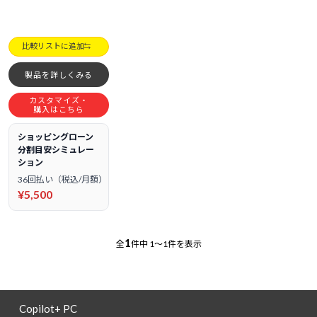
比較リストに追加
製品を詳しくみる
カスタマイズ・
購入はこちら
ショッピングローン
分割目安シミュレー
ション
36回払い（税込/月額）
¥5,500
1
全
件中
1～1件を表示
Copilot+ PC